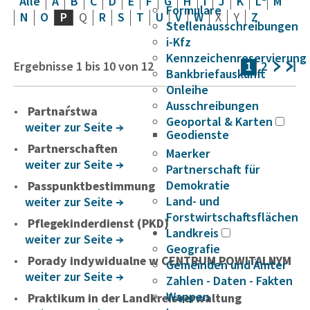
Alle
A
B
C
D
E
F
G
H
I
J
K
L
M
Formulare
N
O
P
Q
R
S
T
U
V
W
X
Y
Z
Stellenausschreibungen
i-Kfz
Kennzeichenreservierung
Ergebnisse
1
bis
10
von
12
1
2
Bankbriefauskunft
Onleihe
Ausschreibungen
Partnaŕstwa
Geoportal & Karten
weiter zur Seite
Geodienste
Partnerschaften
Maerker
weiter zur Seite
Partnerschaft für
Demokratie
Passpunktbestimmung
Land- und
weiter zur Seite
Forstwirtschaftsflächen
Pflegekinderdienst (PKD)
Landkreis
weiter zur Seite
Geografie
Porady indywidualne w CENTRUM POWITALNYM
Gemeinden und Ämter
weiter zur Seite
Zahlen - Daten - Fakten
Wappen
Praktikum in der Landkreisverwaltung