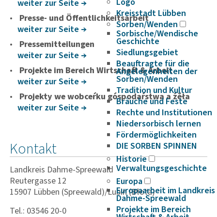
Logo
weiter zur Seite
Kreisstadt Lübben
Presse- und Öffentlichkeitsarbeit
Sorben/Wenden
weiter zur Seite
Sorbische/Wendische
Geschichte
Pressemitteilungen
Siedlungsgebiet
weiter zur Seite
Beauftragte für die
Projekte im Bereich Wirtschaft & Arbeit
Angelegenheiten der
Sorben/Wenden
weiter zur Seite
Tradition und Kultur
Projekty we wobceŕku góspodaŕstwa a źěła
Bräuche und Feste
weiter zur Seite
Rechte und Institutionen
Niedersorbisch lernen
Fördermöglichkeiten
Kontakt
DIE SORBEN SPINNEN
Historie
Verwaltungsgeschichte
Landkreis Dahme-Spreewald
Reutergasse 12
Europa
Europaarbeit im Landkreis
15907 Lübben (Spreewald)/Lubin (Błota)
Dahme-Spreewald
Projekte im Bereich
Tel.: 03546 20-0