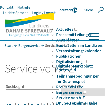
Kontakt
Notrufe
deutsch
Suche
Suche
Leichte Sprache
Login / Logout
english
polski
serbski
Aktuelles
Pressemitteilungen
Amtsblätter
Badestellen im Landkreis
Start
Bürgerservice
Service von A-Z
Veranstaltungskalender
Publikationen
Digitalisierung
Service von A-Z
Digitaler Marktplatz
Spreewald
Teilnahmebedingungen
für Gewinnspiel
Lebenslage
Suchbegriff
RSS-Newsfeed
Bürgerservice
Service von A-Z
Online-Terminvergabe