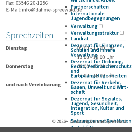
Wirtschaft & Arbeit
Fax: 03546 20-1256
Partnerschaften
E-Mail: info@dahme-spreewald.de
Internationale
Jugendbegegnungen
Verwaltung
Sprechzeiten
Verwaltungsstruktur
Landrat
Dezernat für Finanzen,
Dienstag
09:00 - 12:00 Uhr
Schulen und innere
Verwaltung
13:00 - 18:00 Uhr
Dezernat für Ordnung,
Donnerstag
Recht, Verbraucherschutz
08:00 - 12:00 Uhr
und
13:00 - 16:00 Uhr
Europaangelegenheiten
Dezernat für Verkehr,
und nach Vereinbarung
Bauen, Umwelt und Wirt­
schaft
Dezernat für Soziales,
Jugend, Gesundheit,
Integration, Kultur und
Sport
Satzungen und Richtlinien
© 2026 - Landkreis Dahme Spreewald
Amtsblätter