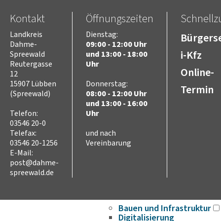
Ausschreibungen
Stellenausschreibungen
Kontakt
Öffnungszeiten
Schnellzu
Wahlen
Landkreis
Dienstag:
Bürgerse
Karriere
Dahme-
09:00 - 12:00 Uhr
Kreistag
i-Kfz
Spreewald
und 13:00 - 18:00
Vorsitz des Kreistages
Reutergasse
Uhr
Online-
Rats- und
12
Bürgerinformationssyste
15907 Lübben
Donnerstag:
Termin
(Spreewald)
08:00 - 12:00 Uhr
Niederschriften
und 13:00 - 16:00
Videoaufzeichnungen
Telefon:
Uhr
Kreistag
03546 20-0
Themen
Telefax:
und nach
Familie
03546 20-1256
Vereinbarung
Kinder
E-Mail:
SchülerInnen
post@dahme-
Jugend
spreewald.de
Erwachsene
Senioren
Bauen und Infrastruktur
Digitalisierung