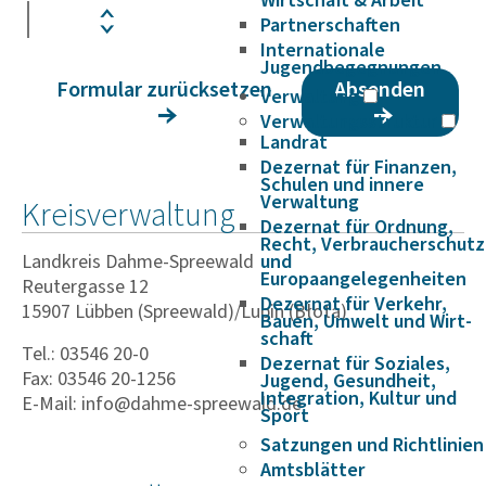
Wirtschaft & Arbeit
Partnerschaften
Internationale
Jugendbegegnungen
Formular zurücksetzen
Absenden
Verwaltung
Verwaltungsstruktur
Landrat
Dezernat für Finanzen,
Schulen und innere
Verwaltung
Kreisverwaltung
Dezernat für Ordnung,
Recht, Verbraucherschutz
Landkreis Dahme-Spreewald
und
Europaangelegenheiten
Reutergasse 12
Dezernat für Verkehr,
15907 Lübben (Spreewald)/Lubin (Błota)
Bauen, Umwelt und Wirt­
schaft
Tel.: 03546 20-0
Dezernat für Soziales,
Fax: 03546 20-1256
Jugend, Gesundheit,
Integration, Kultur und
E-Mail: info@dahme-spreewald.de
Sport
Satzungen und Richtlinien
Amtsblätter