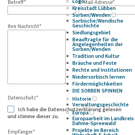
Logo
Betreff
*
E-Mail-Adresse
*
Kreisstadt Lübben
Sorben/Wenden
Sorbische/Wendische
Geschichte
Ihre Nachricht
*
Siedlungsgebiet
Beauftragte für die
Angelegenheiten der
Sorben/Wenden
Tradition und Kultur
Bräuche und Feste
Rechte und Institutionen
Niedersorbisch lernen
Fördermöglichkeiten
DIE SORBEN SPINNEN
Datenschutz
*
Historie
Verwaltungsgeschichte
Ich habe die Datenschutzerklärung gelesen
Europa
und stimme dieser zu.
Europaarbeit im Landkreis
Dahme-Spreewald
Projekte im Bereich
Empfänger
*