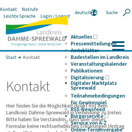
Kontakt
Notrufe
deutsch
Suche
Suche
Leichte Sprache
Login / Logout
english
polski
serbski
Aktuelles
Pressemitteilungen
Amtsblätter
Badestellen im Landkreis
Start
Kontakt
Veranstaltungskalender
Publikationen
Digitalisierung
Kontakt
Digitaler Marktplatz
Spreewald
Teilnahmebedingungen
für Gewinnspiel
Hier finden Sie die Möglichkeit direkt mit dem
RSS-Newsfeed
Landkreis Dahme-Spreewald in Verbindung zu treten.
Bürgerservice
Bitte haben Sie Verständnis, dass über dieses
Service von A-Z
Formular keine rechtserheblichen Erklärungen (Antrag
Online-Terminvergabe