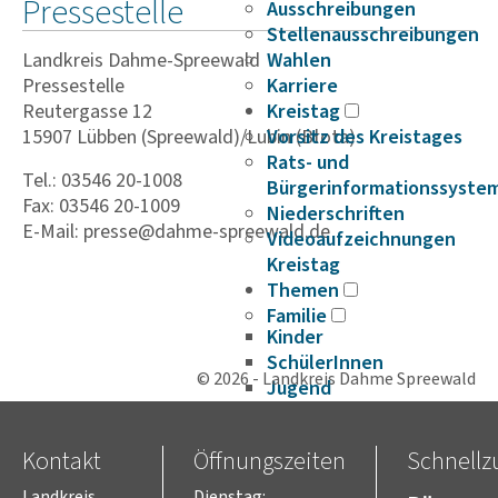
Pressestelle
Ausschreibungen
Stellenausschreibungen
Landkreis Dahme-Spreewald
Wahlen
Pressestelle
Karriere
Reutergasse 12
Kreistag
15907 Lübben (Spreewald)/Lubin (Błota)
Vorsitz des Kreistages
Rats- und
Tel.: 03546 20-1008
Bürgerinformationssyste
Fax: 03546 20-1009
Niederschriften
E-Mail: presse@dahme-spreewald.de
Videoaufzeichnungen
Kreistag
Themen
Familie
Kinder
SchülerInnen
© 2026 - Landkreis Dahme Spreewald
Jugend
Erwachsene
Senioren
Kontakt
Öffnungszeiten
Schnellzu
Bauen und Infrastruktur
Digitalisierung
Landkreis
Dienstag: