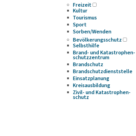
Freizeit
Kultur
Tourismus
Sport
Sorben/Wenden
Bevöl­ke­rungs­schutz
Selbst­hilfe
Brand- und Kata­s­tro­­phen­­
schutz­­zen­trum
Brand­schutz
Brand­schutz­dienst­stelle
Einsatz­pla­nung
Kreis­aus­­bil­­dung
Zivil- und Kata­s­tro­­phen­­
schutz