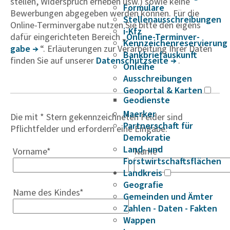
stellen, Widerspruch erheben usw.) sowie keine
Formulare
Bewerbungen abgegeben werden können. Für die
Stellenausschreibungen
Online-Terminvergabe nutzen Sie bitte den eigens
i-Kfz
dafür eingerichteten Bereich „
Online-Termin­ver­
Kennzeichenreservierung
gabe
“. Erläuterungen zur Verarbeitung Ihrer Daten
Bankbriefauskunft
finden Sie auf unserer
Daten­schutz­seite
.
Onleihe
Ausschreibungen
Geoportal & Karten
Geodienste
Maerker
Die mit * Stern gekennzeichneten Felder sind
Partnerschaft für
Pflichtfelder und erfordern eine Eingabe.
Demokratie
Land- und
Vorname
*
Name
*
Forstwirtschaftsflächen
Landkreis
Geografie
Name des Kindes
*
Gemeinden und Ämter
Zahlen - Daten - Fakten
Wappen