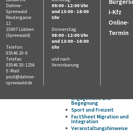
Bürgerse
Wirtschaftsförderung/Ge
Dahme-
09:00 - 12:00 Uhr
i-Kfz
Strukturwandel
Spreewald
und 13:00 - 18:00
Reutergasse
Uhr
Bauen und Wohnen
Online-
12
Breitbandausbau
15907 Lübben
Donnerstag:
Termin
Asyl, Migration und
(Spreewald)
08:00 - 12:00 Uhr
Integration
und 13:00 - 16:00
Flucht aus der Ukraine
Telefon:
Uhr
Aufenthaltsrecht
03546 20-0
Telefax:
und nach
Aufnahme und Wohnen
03546 20-1256
Vereinbarung
Sprache
E-Mail:
Bildung
post@dahme-
Ausbildung und Arbeit
spreewald.de
Gesundheit – Ärztliche
Versorgung im Landkreis
Engagement und
Begegnung
Sport und Freizeit
FactSheet Migration und
Integration
Veranstaltungshinweise