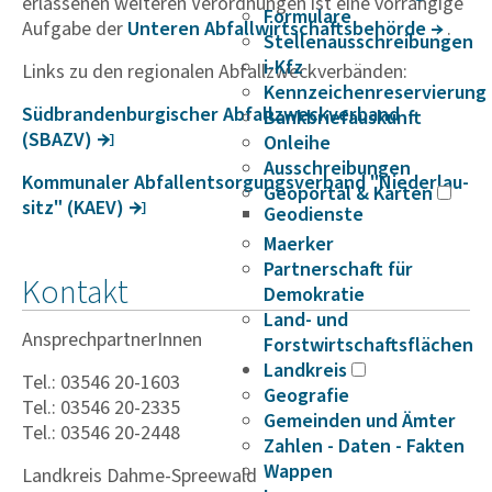
erlassenen weiteren Verordnungen ist eine vorrangige
Formulare
Aufgabe der
Unteren Abfall­wirt­schafts­be­hörde
.
Stellenausschreibungen
i-Kfz
Links zu den regionalen Abfallzweckverbänden:
Kennzeichenreservierung
Südbran­den­bur­gi­scher Abfall­zweck­ver­band
Bankbriefauskunft
(SBAZV)
Onleihe
Ausschreibungen
Kommu­naler Abfall­ent­sor­gungs­ver­band "Nieder­lau­
Geoportal & Karten
sitz" (KAEV)
Geodienste
Maerker
Partnerschaft für
Kontakt
Demokratie
Land- und
AnsprechpartnerInnen
Forstwirtschaftsflächen
Landkreis
Tel.: 03546 20-1603
Geografie
Tel.: 03546 20-2335
Gemeinden und Ämter
Tel.: 03546 20-2448
Zahlen - Daten - Fakten
Wappen
Landkreis Dahme-Spreewald