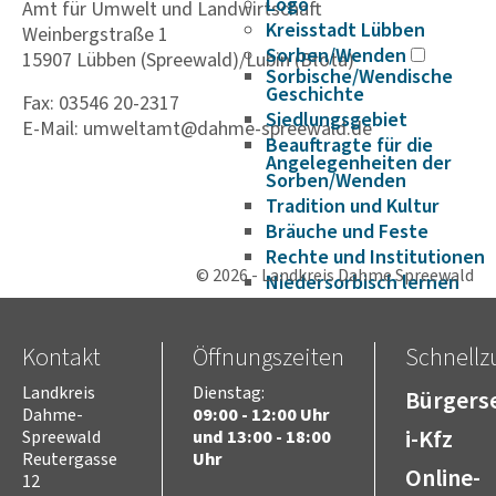
Logo
Amt für Umwelt und Landwirtschaft
Kreisstadt Lübben
Weinbergstraße 1
Sorben/Wenden
15907 Lübben (Spreewald)/Lubin (Błota)
Sorbische/Wendische
Geschichte
Fax: 03546 20-2317
Siedlungsgebiet
E-Mail: umweltamt@dahme-spreewald.de
Beauftragte für die
Angelegenheiten der
Sorben/Wenden
Tradition und Kultur
Bräuche und Feste
Rechte und Institutionen
© 2026 - Landkreis Dahme Spreewald
Niedersorbisch lernen
Fördermöglichkeiten
DIE SORBEN SPINNEN
Kontakt
Öffnungszeiten
Schnellzu
Historie
Verwaltungsgeschichte
Landkreis
Dienstag:
Bürgerse
Europa
Dahme-
09:00 - 12:00 Uhr
Europaarbeit im Landkreis
i-Kfz
Spreewald
und 13:00 - 18:00
Dahme-Spreewald
Reutergasse
Uhr
Online-
Projekte im Bereich
12