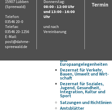
Wirtschaft & Arbeit
15907 Lübben
Donnerstag:
Termin
Partnerschaften
(Spreewald)
08:00 - 12:00 Uhr
Internationale
und 13:00 - 16:00
Jugendbegegnungen
Telefon:
Uhr
03546 20-0
Verwaltung
Telefax:
und nach
Verwaltungsstruktur
03546 20-1256
Vereinbarung
Landrat
E-Mail:
Dezernat für Finanzen,
post@dahme-
Schulen und innere
Verwaltung
spreewald.de
Dezernat für Ordnung,
Recht, Verbraucherschutz
und
Europaangelegenheiten
Dezernat für Verkehr,
Bauen, Umwelt und Wirt­
schaft
Dezernat für Soziales,
Jugend, Gesundheit,
Integration, Kultur und
Sport
Satzungen und Richtlinien
Amtsblätter