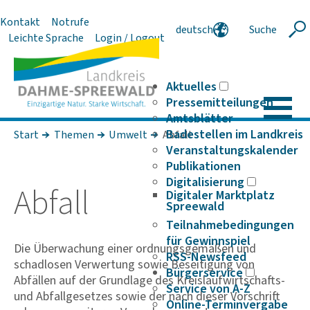
Kontakt
Notrufe
deutsch
Suche
Suche
Leichte Sprache
Login / Logout
english
polski
serbski
Aktuelles
Pressemitteilungen
Amtsblätter
Badestellen im Landkreis
Start
Themen
Umwelt
Abfall
Veranstaltungskalender
Publikationen
Digitalisierung
Abfall
Digitaler Marktplatz
Spreewald
Teilnahmebedingungen
für Gewinnspiel
Die Überwachung einer ordnungsgemäßen und
RSS-Newsfeed
schadlosen Verwertung sowie Beseitigung von
Bürgerservice
Abfällen auf der Grundlage des Kreislaufwirtschafts-
Service von A-Z
und Abfallgesetzes sowie der nach dieser Vorschrift
Online-Terminvergabe