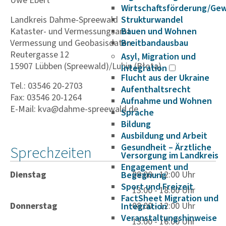
Uwe Ebert
Wirtschaftsförderung/Ge
Landkreis Dahme-Spreewald
Strukturwandel
Kataster- und Vermessungsamt
Bauen und Wohnen
Vermessung und Geobasisdaten
Breitbandausbau
Reutergasse 12
Asyl, Migration und
15907 Lübben (Spreewald)/Lubin (Błota)
Integration
Flucht aus der Ukraine
Tel.: 03546 20-2703
Aufenthaltsrecht
Fax: 03546 20-1264
Aufnahme und Wohnen
E-Mail: kva@dahme-spreewald.de
Sprache
Bildung
Ausbildung und Arbeit
Gesundheit – Ärztliche
Sprechzeiten
Versorgung im Landkreis
Engagement und
Dienstag
09:00 - 12:00 Uhr
Begegnung
Sport und Freizeit
13:00 - 18:00 Uhr
FactSheet Migration und
Donnerstag
08:00 - 12:00 Uhr
Integration
Veranstaltungshinweise
13:00 - 16:00 Uhr