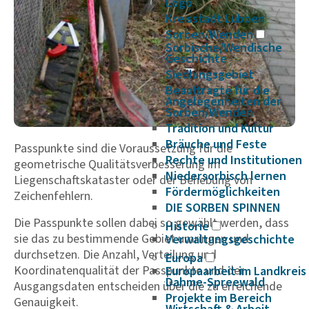
Logo
Kreisstadt Lübben
Sorben/Wenden
Sorbische/Wendische
Geschichte
Siedlungsgebiet
Beauftragte für die
Angelegenheiten der
Sorben/Wenden
Tradition und Kultur
Bräuche und Feste
Passpunkte sind die Voraussetzung für die
Rechte und Institutionen
geometrische Qualitätsverbesserung im
Niedersorbisch lernen
Liegenschaftskataster oder der Behebung von
Fördermöglichkeiten
Zeichenfehlern.
DIE SORBEN SPINNEN
Die Passpunkte sollen dabei so gewählt werden, dass
Historie
sie das zu bestimmende Gebiet umringen und
Verwaltungsgeschichte
durchsetzen. Die Anzahl, Verteilung und
Europa
Koordinatenqualität der Passpunkte und der
Europaarbeit im Landkreis
Dahme-Spreewald
Ausgangsdaten entscheiden über die zu erreichende
Projekte im Bereich
Genauigkeit.