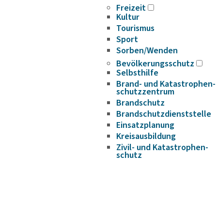
Freizeit
Kultur
Tourismus
Sport
Sorben/Wenden
Bevöl­ke­rungs­schutz
Selbst­hilfe
Brand- und Kata­s­tro­­phen­­
schutz­­zen­trum
Brand­schutz
Brand­schutz­dienst­stelle
Einsatz­pla­nung
Kreis­aus­­bil­­dung
Zivil- und Kata­s­tro­­phen­­
schutz