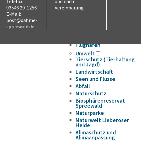
Telefax:
und nach
Verkehr und Mobilität
03546 20-1256
Vereinbarung
Radverkehr
E-Mail:
Straßennetz
post@dahme-
ÖPNV
spreewald.de
Hafen- und
Wasserstraßen
Flughafen
Umwelt
Tierschutz (Tierhaltung
und Jagd)
Landwirtschaft
Seen und Flüsse
Abfall
Naturschutz
Biosphärenreservat
Spreewald
Naturparke
Naturwelt Lieberoser
Heide
Klimaschutz und
Klimaanpassung