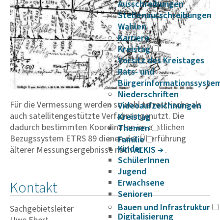
Ausschreibungen
Stellenausschreibungen
Wahlen
Karriere
Kreistag
Vorsitz des Kreistages
Rats- und
Bürgerinformationssyste
Niederschriften
Für die Vermessung werden sowohl terrestrische als
Videoaufzeichnungen
auch satellitengestützte Verfahren genutzt. Die
Kreistag
dadurch bestimmten Koordinaten im amtlichen
Themen
Bezugssystem ETRS 89 dienen der Überführung
Familie
Kinder
älterer Messungsergebnisse nach
ALKIS
.
SchülerInnen
Jugend
Erwachsene
Kontakt
Senioren
Bauen und Infrastruktur
Sachgebietsleiter
Digitalisierung