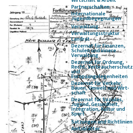
Wirtschaft & Arbeit
Partnerschaften
Internationale
Jugendbegegnungen
Verwaltung
Verwaltungsstruktur
Landrat
Dezernat für Finanzen,
Schulen und innere
Verwaltung
Dezernat für Ordnung,
Recht, Verbraucherschutz
und
Europaangelegenheiten
Dezernat für Verkehr,
Bauen, Umwelt und Wirt­
schaft
Dezernat für Soziales,
Jugend, Gesundheit,
Integration, Kultur und
Sport
Satzungen und Richtlinien
Amtsblätter