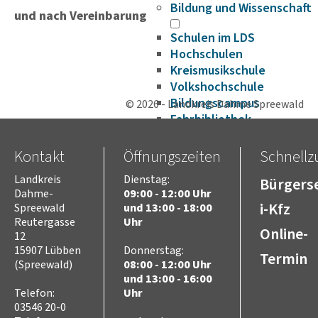
Bildung und Wissenschaft
und nach Vereinbarung
Schulen im LDS
Hochschulen
Kreismusikschule
Volkshochschule
Bildungscampus
© 2026 - Landkreis Dahme Spreewald
Fahrbibliothek
Bildungsplattform
Förderungen
Kontakt
Öffnungszeiten
Schnellzu
Gesundheit
Landkreis
Dienstag:
Bürgerse
Infektionsschutz
Dahme-
09:00 - 12:00 Uhr
Hygieneüberwachung
i-Kfz
Spreewald
und 13:00 - 18:00
Trinkwasser
Reutergasse
Uhr
Online-
Schuluntersuchung
12
Zahnärztlicher Dienst
15907 Lübben
Donnerstag:
Termin
(Spreewald)
08:00 - 12:00 Uhr
Krankenhäuser
und 13:00 - 16:00
Psychosoziale
Telefon:
Uhr
Arbeitsgemeinschaft
03546 20-0
Beifuß-Ambrosie