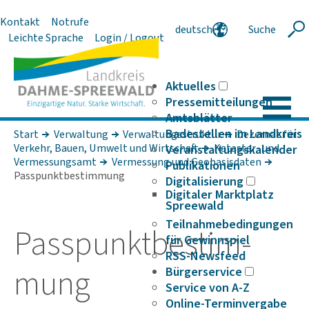
Kontakt
Notrufe
deutsch
Suche
Suche
Leichte Sprache
Login / Logout
english
polski
serbski
Aktuelles
Pressemitteilungen
Amtsblätter
Badestellen im Landkreis
Start
Verwaltung
Verwaltungsstruktur
Dezernat für
Verkehr, Bauen, Umwelt und Wirt­schaft
Kataster- und
Veranstaltungskalender
Vermessungsamt
Vermessung und Geobasisdaten
Publikationen
Passpunktbestimmung
Digitalisierung
Digitaler Marktplatz
Spreewald
Teilnahmebedingungen
Pass­punkt­be­stim­
für Gewinnspiel
RSS-Newsfeed
mung
Bürgerservice
Service von A-Z
Online-Terminvergabe