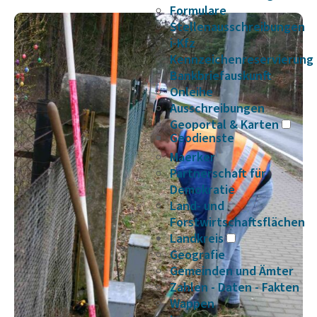
Formulare
Stellenausschreibungen
i-Kfz
Kennzeichenreservierung
Bankbriefauskunft
Onleihe
Ausschreibungen
Geoportal & Karten
Geodienste
Maerker
Partnerschaft für
Demokratie
Land- und
Forstwirtschaftsflächen
Landkreis
Geografie
Gemeinden und Ämter
Zahlen - Daten - Fakten
Wappen