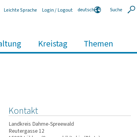
deutsch
Suche
Leichte Sprache
Login / Logout
Suche
english
polski
serbski
altung
Kreistag
Themen
Kontakt
Landkreis Dahme-Spreewald
Reutergasse 12