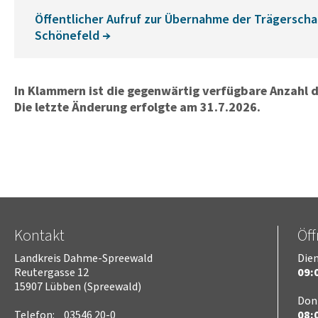
Öffentlicher Aufruf zur Übernahme der Trägersch
Schönefeld
In Klammern ist die gegenwärtig verfügbare Anzahl d
Die letzte Änderung erfolgte am 31.7.2026.
Kontakt
Öf
Landkreis Dahme-Spreewald
Dien
Reutergasse 12
09:0
15907 Lübben (Spreewald)
Don
Telefon:
03546 20-0
08:0