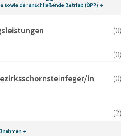
e sowie der anschließende Betrieb (ÖPP)
gsleistungen
(0)
(0)
ezirksschornsteinfeger/in
(0)
(2)
maßnahmen