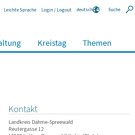
deutsch
Suche
Leichte Sprache
Login / Logout
Suche
english
polski
serbski
altung
Kreistag
Themen
Kontakt
Landkreis Dahme-Spreewald
Reutergasse 12