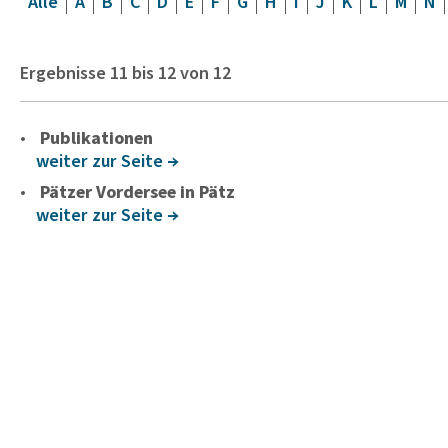
Alle
A
B
C
D
E
F
G
H
I
J
K
L
M
N
Ergebnisse
11
bis
12
von
12
Publikationen
weiter zur Seite
Pätzer Vordersee in Pätz
weiter zur Seite