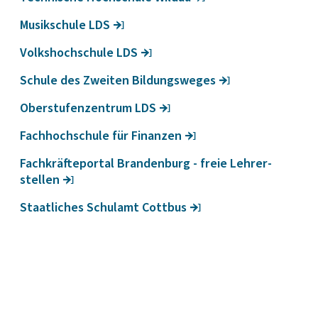
Musik­schule LDS
Volks­hoch­schule LDS
Schule des Zweiten Bildungs­weges
Ober­stu­fen­zen­trum LDS
Fach­hoch­schule für Finanzen
Fach­kräf­te­portal Bran­den­burg - freie Lehrer­
stellen
Staat­li­ches Schulamt Cottbus