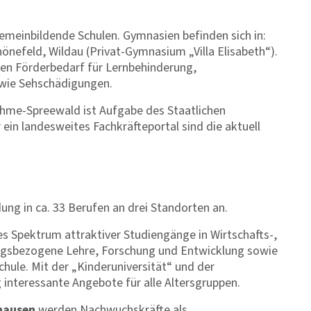
emeinbildende Schulen. Gymnasien befinden sich in:
önefeld, Wildau (Privat-Gymnasium „Villa Elisabeth“).
en Förderbedarf für Lernbehinderung,
owie Sehschädigungen.
ahme-Spreewald ist Aufgabe des Staatlichen
ein landesweites Fachkräfteportal sind die aktuell
dung in ca. 33 Berufen an drei Standorten an.
tes Spektrum attraktiver Studiengänge in Wirtschafts-,
ngsbezogene Lehre, Forschung und Entwicklung sowie
le. Mit der „Kinderuniversität“ und der
 interessante Angebote für alle Altersgruppen.
hausen
werden Nachwuchskräfte als