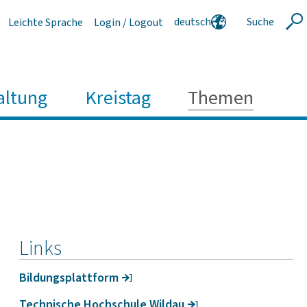
deutsch
Suche
Leichte Sprache
Login / Logout
Suche
english
polski
serbski
altung
Kreistag
Themen
Links
Bildungs­platt­form
Tech­ni­sche Hoch­schule Wildau