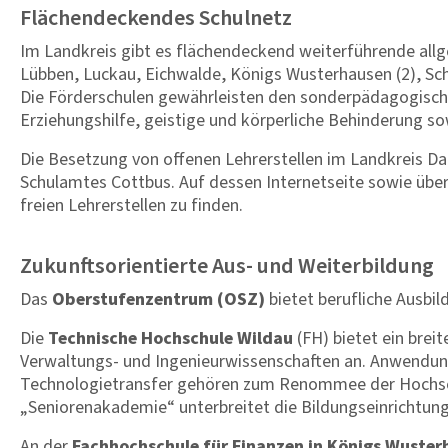
Flächendeckendes Schulnetz
Im Landkreis gibt es flächendeckend weiterführende allg
Lübben, Luckau, Eichwalde, Königs Wusterhausen (2), Sch
Die Förderschulen gewährleisten den sonderpädagogisch
Erziehungshilfe, geistige und körperliche Behinderung s
Die Besetzung von offenen Lehrerstellen im Landkreis D
Schulamtes Cottbus. Auf dessen Internetseite sowie über 
freien Lehrerstellen zu finden.
Zukunftsorientierte Aus- und Weiterbildung
Das
Oberstufenzentrum (OSZ)
bietet berufliche Ausbil
Die
Technische Hochschule Wildau
(FH) bietet ein brei
Verwaltungs- und Ingenieurwissenschaften an. Anwendu
Technologietransfer gehören zum Renommee der Hochschu
„Seniorenakademie“ unterbreitet die Bildungseinrichtung
An der
Fachhochschule für Finanzen in Königs Wuster