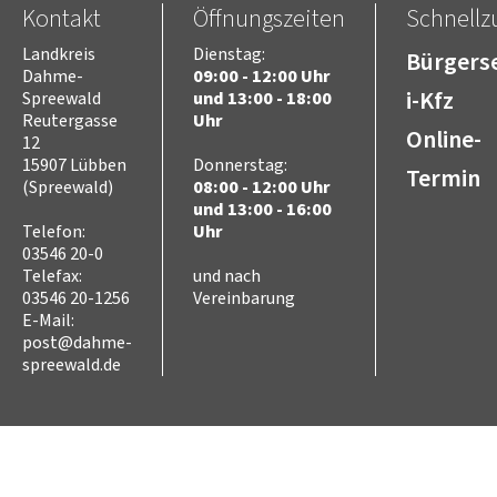
Kontakt
Öffnungszeiten
Schnellzu
Freizeit
Kultur
Landkreis
Dienstag:
Bürgerse
Tourismus
Dahme-
09:00 - 12:00 Uhr
Sport
i-Kfz
Spreewald
und 13:00 - 18:00
Sorben/Wenden
Reutergasse
Uhr
Online-
12
Bevöl­ke­rungs­schutz
15907 Lübben
Donnerstag:
Selbst­hilfe
Termin
(Spreewald)
08:00 - 12:00 Uhr
Brand- und Kata­s­tro­­phen­­
schutz­­zen­trum
und 13:00 - 16:00
Telefon:
Uhr
Brand­schutz
03546 20-0
Brand­schutz­dienst­stelle
Telefax:
und nach
Einsatz­pla­nung
03546 20-1256
Vereinbarung
Kreis­aus­­bil­­dung
E-Mail:
Zivil- und Kata­s­tro­­phen­­
post@dahme-
schutz
spreewald.de