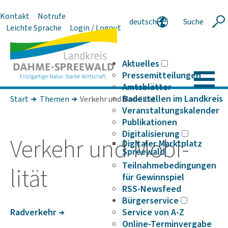
Kontakt
Notrufe
deutsch
Suche
Suche
Leichte Sprache
Login / Logout
english
polski
serbski
Aktuelles
Pressemitteilungen
Amtsblätter
Badestellen im Landkreis
Start
Themen
Verkehr und Mobilität
Veranstaltungskalender
Publikationen
Digitalisierung
Verkehr und Mobi­
Digitaler Marktplatz
Spreewald
Teilnahmebedingungen
lität
für Gewinnspiel
RSS-Newsfeed
Bürgerservice
Radver­kehr
Service von A-Z
Online-Terminvergabe