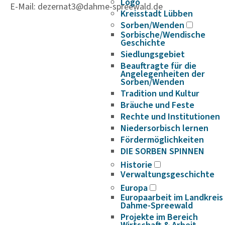
Logo
E-Mail: dezernat3@dahme-spreewald.de
Kreisstadt Lübben
Sorben/Wenden
Sorbische/Wendische
Geschichte
Siedlungsgebiet
Beauftragte für die
Angelegenheiten der
Sorben/Wenden
Tradition und Kultur
Bräuche und Feste
Rechte und Institutionen
Niedersorbisch lernen
Fördermöglichkeiten
DIE SORBEN SPINNEN
Historie
Verwaltungsgeschichte
Europa
Europaarbeit im Landkreis
Dahme-Spreewald
Projekte im Bereich