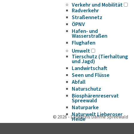
Verkehr und Mobilität
Radverkehr
Straßennetz
ÖPNV
Hafen- und
Wasserstraßen
Flughafen
Umwelt
Tierschutz (Tierhaltung
und Jagd)
Landwirtschaft
Seen und Flüsse
Abfall
Naturschutz
Biosphärenreservat
Spreewald
Naturparke
Naturwelt Lieberoser
© 2026 - Landkreis Dahme Spreewald
Heide
Klimaschutz und
Klimaanpassung