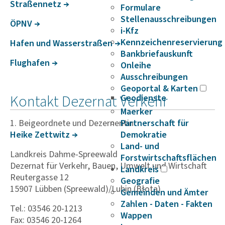
Stra­ßen­netz
Formulare
Stellenausschreibungen
ÖPNV
i-Kfz
Kennzeichenreservierung
Hafen und Wasser­straßen
Bankbriefauskunft
Flug­hafen
Onleihe
Ausschreibungen
Geoportal & Karten
Kontakt Dezernat Verkehr
Geodienste
Maerker
1. Beigeordnete und Dezernentin
Partnerschaft für
Heike Zett­witz
Demokratie
Land- und
Landkreis Dahme-Spreewald
Forstwirtschaftsflächen
Dezernat für Verkehr, Bauen, Umwelt und Wirtschaft
Landkreis
Reutergasse 12
Geografie
15907 Lübben (Spreewald)/Lubin (Błota)
Gemeinden und Ämter
Zahlen - Daten - Fakten
Tel.: 03546 20-1213
Wappen
Fax: 03546 20-1264