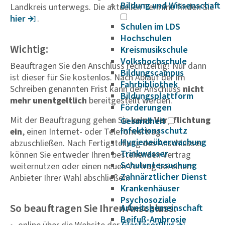
Bildung und Wissenschaft
Landkreis unterwegs. Die aktuellen Termine finden Sie
hier
.
Schulen im LDS
Hochschulen
Wichtig:
Kreismusikschule
Volkshochschule
Beauftragen Sie den Anschluss rechtzeitig! Nur dann
Bildungscampus
ist dieser für Sie kostenlos. Nach Ablauf der im
Fahrbibliothek
Schreiben genannten Frist kann der Anschluss
nicht
Bildungsplattform
mehr unentgeltlich
bereitgestellt werden.
Förderungen
Mit der Beauftragung gehen Sie
keine Verpflichtung
Gesundheit
Infektionsschutz
ein
, einen Internet- oder Telefonvertrag
Hygieneüberwachung
abzuschließen. Nach Fertigstellung des Anschlusses
Trinkwasser
können Sie entweder Ihren bestehenden Vertrag
Schuluntersuchung
weiternutzen oder einen neuen Vertrag bei einem
Zahnärztlicher Dienst
Anbieter Ihrer Wahl abschließen.
Krankenhäuser
Psychosoziale
So beauftragen Sie Ihren Anschluss:
Arbeitsgemeinschaft
Beifuß-Ambrosie