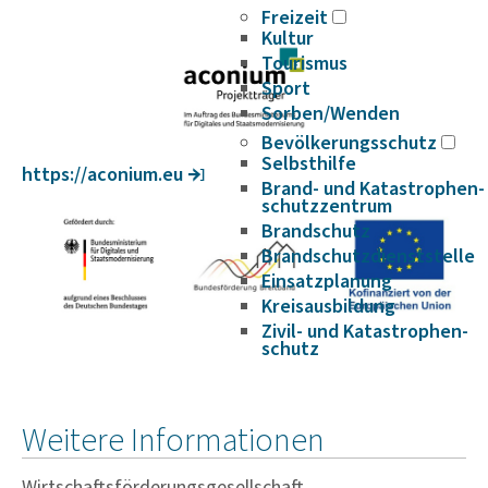
Freizeit
Kultur
Tourismus
Sport
Sorben/Wenden
Bevöl­ke­rungs­schutz
Selbst­hilfe
https://aconium.eu
Brand- und Kata­s­tro­­phen­­
schutz­­zen­trum
Brand­schutz
Brand­schutz­dienst­stelle
Einsatz­pla­nung
Kreis­aus­­bil­­dung
Zivil- und Kata­s­tro­­phen­­
schutz
Weitere Informationen
Wirtschaftsförderungsgesellschaft