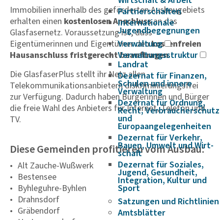
Wirtschaft & Arbeit
Immobilien innerhalb des geförderten Ausbaugebiets
Partnerschaften
erhalten einen
kostenlosen Anschluss
an das
Internationale
Jugendbegegnungen
Glasfasernetz. Voraussetzung ist, dass
Eigentümerinnen und Eigentümer den
Verwaltung
kostenfreien
Hausanschluss fristgerecht beauftragen
Verwaltungsstruktur
.
Landrat
Die GlasfaserPlus stellt ihr Netz allen
Dezernat für Finanzen,
Schulen und innere
Telekommunikationsanbietern diskriminierungsfrei
Verwaltung
zur Verfügung. Dadurch haben Bürgerinnen und Bürger
Dezernat für Ordnung,
die freie Wahl des Anbieters für Internet, Telefon und
Recht, Verbraucherschutz
und
TV.
Europaangelegenheiten
Dezernat für Verkehr,
Bauen, Umwelt und Wirt­
Diese Gemeinden profitieren vom Ausbau:
schaft
Dezernat für Soziales,
Alt Zauche-Wußwerk
Jugend, Gesundheit,
Bestensee
Integration, Kultur und
Byhleguhre-Byhlen
Sport
Drahnsdorf
Satzungen und Richtlinien
Gräbendorf
Amtsblätter