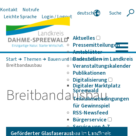
Kontakt
Notrufe
deutsch
Suche
Suche
Leichte Sprache
Login / Logout
english
polski
serbski
Aktuelles
Pressemitteilungen
Amtsblätter
Badestellen im Landkreis
Start
Themen
Bauen und Infrastruktur
Breitbandausbau
Veranstaltungskalender
Publikationen
Digitalisierung
Digitaler Marktplatz
Breit­band­ausbau
Spreewald
Teilnahmebedingungen
für Gewinnspiel
RSS-Newsfeed
Bürgerservice
Service von A-Z
Geför­derter Glas­fa­ser­ausbau im Land­kreis
Online-Terminvergabe