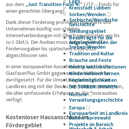
Logo
aus dem „
Just Tran­si­tion Fund
“ (JTF – Fonds für
Kreisstadt Lübben
einen gerechten Übergang).
Sorben/Wenden
Sorbische/Wendische
Dank dieser Förderung profitieren Haushalte und
Geschichte
Unternehmen künftig von stabilen
Siedlungsgebiet
Internetverbindungen mit Übertragungsraten von bis
Beauftragte für die
zu 1 Gbit/s. Der Ausbau muss aufgrund der EU-
Angelegenheiten der
Sorben/Wenden
Fördervorgaben bis spätestens Ende 2028
Tradition und Kultur
abgeschlossen sein.
Bräuche und Feste
In einer europaweiten Ausschreibung hat sich die
Rechte und Institutionen
GlasfaserPlus GmbH gegen weitere Mitbewerber
Niedersorbisch lernen
durchgesetzt. Für die Umsetzung arbeitet sie im
Fördermöglichkeiten
Landkreis eng mit der Deutschen Telekom zusammen,
DIE SORBEN SPINNEN
die über umfassende Erfahrung im Glasfaserausbau
Historie
verfügt.
Verwaltungsgeschichte
Europa
Europaarbeit im Landkreis
Kostenloser Hausanschluss im
Dahme-Spreewald
Fördergebiet
Projekte im Bereich