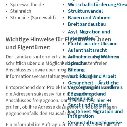
Spreewaldheide
Wirtschaftsförderung/Ge
Steinreich
Strukturwandel
Straupitz (Spreewald)
Bauen und Wohnen
Breitbandausbau
Asyl, Migration und
Wichtige Hinweise für Eigentümerinnen
Integration
Flucht aus der Ukraine
und Eigentümer:
Aufenthaltsrecht
Der Landkreis informiert alle betroffenen Eigentümer
Aufnahme und Wohnen
schriftlich über die Möglichkeit des kostenfreien
Sprache
Anschlusses sowie über mögliche
Bildung
Informationsveranstaltungen zum Projekt.
Ausbildung und Arbeit
Gesundheit – Ärztliche
Entsprechend dem Projektierungsfortschritt werden
Versorgung im Landkreis
die Adressen sukzessiv für die Bestellung des
Engagement und
Begegnung
Anschlusses freigegeben. Dann können Sie
hier
Sport und Freizeit
prüfen, ob Ihre Adresse dazugehört und beauftragen
FactSheet Migration und
gegebenenfalls den Hausanschluss.
Integration
Veranstaltungshinweise
Ein Infomobil im Auftrag der Telekom ist ebenfalls im