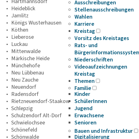
Hartmannsdorf
Ausschreibungen
Heideblick
Stellenausschreibungen
Jamlitz
Wahlen
Königs Wusterhausen
Karriere
Köthen
Kreistag
Lieberose
Vorsitz des Kreistages
Luckau
Rats- und
Mittenwalde
Bürgerinformationssyste
Märkische Heide
Niederschriften
Münchehofe
Videoaufzeichnungen
Neu Lübbenau
Kreistag
Neu Zauche
Themen
Neuendorf
Familie
Radensdorf
Kinder
Rietzneuendorf-Staakow
SchülerInnen
Schlepzig
Jugend
Schulzendorf Alt-Dorf
Erwachsene
Schwielochsee
Senioren
Schönefeld
Bauen und Infrastruktur
Schönwalde
Digitalisierung