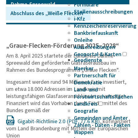
Dahme-Spree­wald
Formulare
Stellenausschreibungen
Abschluss des „Weiße Flecken“
i-Kfz
Kennzeichenreservierung
Bankbriefauskunft
Onleihe
„Graue-Flecken-Förderung 2025–2028“
Ausschreibungen
Geoportal & Karten
Am 8. April 2025 startete der Landkreis Dahme-
Geodienste
Spreewald den geförderten Glasfaserausbau im
Maerker
Rahmen des Bundesprogramms „Graue Flecken“.
Partnerschaft für
Insgesamt werden rund 94 Millionen Euro investiert,
Demokratie
um etwa 18.000 Adressen im Landkreis mit
Land- und
leistungsfähigen Glasfaseranschlüssen zu versorgen.
Forstwirtschaftsflächen
Finanziert wird das Vorhaben durch Fördermittel des
Landkreis
Bundes gemäß der
Geografie
Gemeinden und Ämter
Gigabit-Richt­linie 2.0
, kofinanziert
Zahlen - Daten - Fakten
vom Land Brandenburg mit Mitteln der Europäischen
Wappen
Union