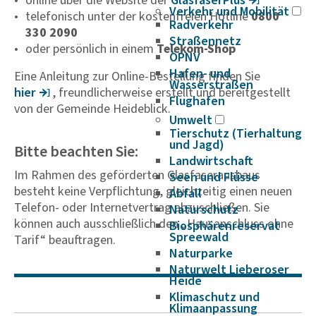
online über die Website der
Glas­fa­ser­Plus
Verkehr und Mobilität
telefonisch unter der kostenfreien Hotline
0800
Radverkehr
330 2090
Straßennetz
oder persönlich in einem
Telekom-Shop
ÖPNV
Hafen- und
Eine Anleitung zur Online-Bestellung finden Sie
Wasserstraßen
hier
, freundlicherweise erstellt und bereitgestellt
Flughafen
von der Gemeinde Heideblick.
Umwelt
Tierschutz (Tierhaltung
und Jagd)
Bitte beachten Sie:
Landwirtschaft
Im Rahmen des geförderten Glasfaserausbaus
Seen und Flüsse
besteht keine Verpflichtung, gleichzeitig einen neuen
Abfall
Telefon- oder Internetvertrag abzuschließen. Sie
Naturschutz
können auch ausschließlich den „Hausanschluss ohne
Biosphärenreservat
Spreewald
Tarif“ beauftragen.
Naturparke
Naturwelt Lieberoser
Heide
Klimaschutz und
Klimaanpassung