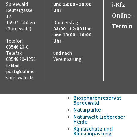
i-Kfz
Spreewald
und 13:00 - 18:00
Verkehr und Mobilität
Radverkehr
Reutergasse
Uhr
Online-
12
Straßennetz
15907 Lübben
Donnerstag:
ÖPNV
Termin
(Spreewald)
08:00 - 12:00 Uhr
Hafen- und
und 13:00 - 16:00
Wasserstraßen
Telefon:
Uhr
Flughafen
03546 20-0
Umwelt
Telefax:
und nach
Tierschutz (Tierhaltung
03546 20-1256
Vereinbarung
und Jagd)
E-Mail:
Landwirtschaft
post@dahme-
Seen und Flüsse
spreewald.de
Abfall
Naturschutz
Biosphärenreservat
Spreewald
Naturparke
Naturwelt Lieberoser
Heide
Klimaschutz und
Klimaanpassung