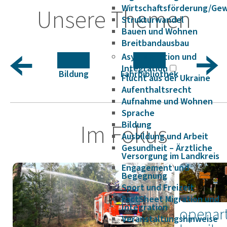
Wirtschaftsförderung/Ge
Unsere Themen
Strukturwandel
Bauen und Wohnen
Breitbandausbau
Asyl, Migration und
Integration
elt
Bildung
Fahr­bi­blio­thek
Gesun
Flucht aus der Ukraine
Aufenthaltsrecht
Aufnahme und Wohnen
Sprache
Im Fokus
Bildung
Ausbildung und Arbeit
Gesundheit – Ärztliche
Versorgung im Landkreis
Engagement und
Begegnung
Sport und Freizeit
FactSheet Migration und
Integration
openar
Veranstaltungshinweise