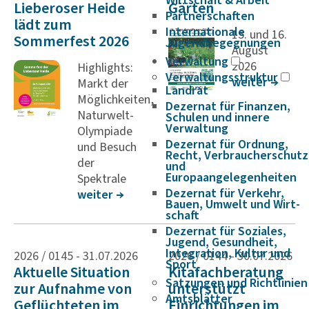
Dahme-
Wirtschaft & Arbeit
Lieberoser Heide
Gärten
Partnerschaften
lädt zum
Internationale
15. und 16.
Spreewald
Sommerfest 2026
Jugendbegegnungen
August
Verwaltung
2026
Highlights:
Verwaltungsstruktur
weiter
Markt der
Landrat
Möglichkeiten,
Dezernat für Finanzen,
Naturwelt-
Schulen und innere
Verwaltung
Olympiade
Dezernat für Ordnung,
und Besuch
Recht, Verbraucherschutz
der
und
Europaangelegenheiten
Spektrale
Dezernat für Verkehr,
weiter
Bauen, Umwelt und Wirt­
schaft
Dezernat für Soziales,
Jugend, Gesundheit,
Integration, Kultur und
2026 / 0145 -
31.07.2026
2026 / 0144 -
30.07.2026
Sport
Aktuelle Situation
Kitafachberatung
Satzungen und Richtlinien
zur Aufnahme von
unterstützt
Amtsblätter
Geflüchteten im
Einrichtungen im