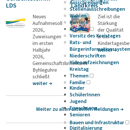
Ausschreibungen
LDS
Landkreis
Stellenausschreibungen
Wahlen
Neues
Ziel ist die
Karriere
Aufnahmesoll
Stärkung
Kreistag
2026,
der Qualität
Vorsitz des Kreistages
Zuweisungen
in der
Rats- und
im ersten
Kindertagesbe
Bürgerinformationssyste
Halbjahr
weiter
Niederschriften
2026,
Videoaufzeichnungen
Gemeinschaftsunterkunft
Kreistag
Byhleguhre
Themen
schließt
Familie
weiter
Kinder
SchülerInnen
Jugend
Erwachsene
Weiter zu allen aktuellen Meldungen
Senioren
Bauen und Infrastruktur
Digitalisierung