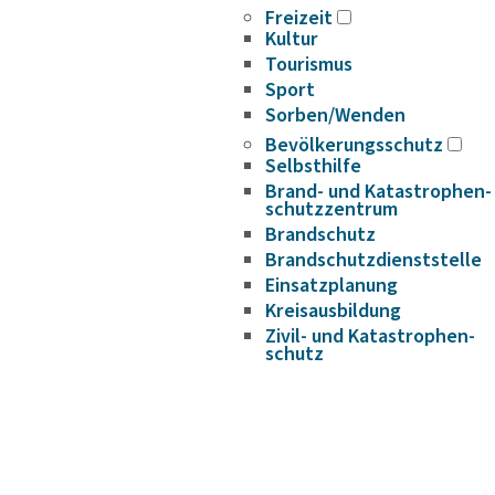
Freizeit
Kultur
Tourismus
Sport
Sorben/Wenden
Bevöl­ke­rungs­schutz
Selbst­hilfe
Brand- und Kata­s­tro­­phen­­
schutz­­zen­trum
Brand­schutz
Brand­schutz­dienst­stelle
Einsatz­pla­nung
Kreis­aus­­bil­­dung
Zivil- und Kata­s­tro­­phen­­
schutz