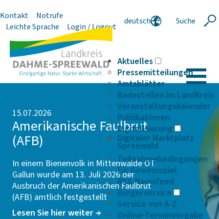
Kontakt
Notrufe
deutsch
Suche
Suche
Leichte Sprache
Login / Logout
english
polski
serbski
Aktuelles
Pressemitteilungen
Amtsblätter
Badestellen im Landkreis
Veranstaltungskalender
15.07.2026
Publikationen
Ameri­ka­ni­sche Faul­brut
Digitalisierung
(AFB)
Digitaler Marktplatz
Spreewald
Teilnahmebedingungen
In einem Bienenvolk in Mittenwalde OT
für Gewinnspiel
Gallun wurde am 13. Juli 2026 der
RSS-Newsfeed
Ausbruch der Ameri­ka­ni­schen Faul­brut
Bürgerservice
(AFB) amtlich festgestellt
Service von A-Z
Lesen Sie hier weiter
Online-Terminvergabe