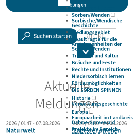
Logo
bungen
Kreisstadt Lübben
Sorben/Wenden
Sorbische/Wendische
Geschichte
Suche
Siedlungsgebiet
Direkt
Suchen starten
Beauftragte für die
Angelegenheiten der
zu...
Sorben/Wenden
Tradition und Kultur
Bräuche und Feste
Rechte und Institutionen
Niedersorbisch lernen
Willkommen
Aktuelle
Fördermöglichkeiten
DIE SORBEN SPINNEN
beim
Meldungen
Historie
Verwaltungsgeschichte
Europa
Landkreis
Europaarbeit im Landkreis
Dahme-Spreewald
2026 / 0147 -
07.08.2026
2026 / 0146 -
04.08.2026
Naturwelt
Projekte im Bereich
Tage der offenen