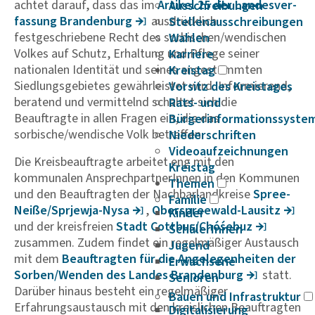
achtet darauf, dass das im
Artikel 25 der Landes­ver­
Ausschreibungen
fas­sung Bran­den­burg
ausdrücklich
Stellenausschreibungen
festgeschriebene Recht des sorbischen/wendischen
Wahlen
Volkes auf Schutz, Erhaltung und Pflege seiner
Karriere
nationalen Identität und seines angestammten
Kreistag
Siedlungsgebietes gewährleistet wird. Informierend,
Vorsitz des Kreistages
beratend und vermittelnd schaltet sich die
Rats- und
Beauftragte in allen Fragen ein, die das
Bürgerinformationssyste
sorbische/wendische Volk betreffen.
Niederschriften
Videoaufzeichnungen
Die Kreisbeauftragte arbeitet eng mit den
Kreistag
kommunalen AnsprechpartnerInnen in den Kommunen
Themen
und den Beauftragten der Nachbarlandkreise
Spree-
Familie
Neiße/Sprjewja-Nysa
,
Ober­spree­wald-Lausitz
Kinder
und der kreisfreien
Stadt Cottbus/Chóśebuz
SchülerInnen
zusammen. Zudem findet ein regelmäßiger Austausch
Jugend
mit dem
Beauf­tragten für die Ange­le­gen­heiten der
Erwachsene
Sorben/Wenden des Landes Bran­den­burg
statt.
Senioren
Darüber hinaus besteht ein regelmäßiger
Bauen und Infrastruktur
Erfahrungsaustausch mit den kreislichen Beauftragten
Digitalisierung