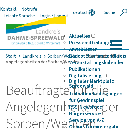
Kontakt
Notrufe
deutsch
Suche
Suche
Leichte Sprache
Login / Logout
english
polski
serbski
Aktuelles
Pressemitteilungen
Amtsblätter
Badestellen im Landkreis
Start
Landkreis
Sorben/Wenden
Beauftragte für die
Angelegenheiten der Sorben/Wenden
Veranstaltungskalender
Publikationen
Digitalisierung
Digitaler Marktplatz
Beauf­tragte für die
Spreewald
Teilnahmebedingungen
für Gewinnspiel
Ange­le­gen­heiten der
RSS-Newsfeed
Bürgerservice
Sorben/Wenden
Service von A-Z
Online-Terminvergabe