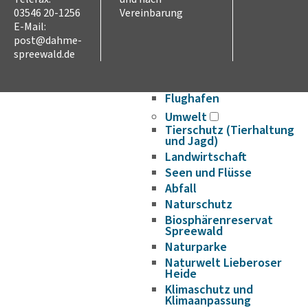
Verkehr und Mobilität
03546 20-1256
Vereinbarung
Radverkehr
E-Mail:
Straßennetz
post@dahme-
spreewald.de
ÖPNV
Hafen- und
Wasserstraßen
Flughafen
Umwelt
Tierschutz (Tierhaltung
und Jagd)
Landwirtschaft
Seen und Flüsse
Abfall
Naturschutz
Biosphärenreservat
Spreewald
Naturparke
Naturwelt Lieberoser
Heide
Klimaschutz und
Klimaanpassung