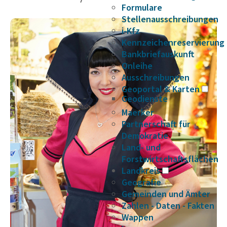
Formulare
Stellenausschreibungen
i-Kfz
Kennzeichenreservierung
Bankbriefauskunft
Onleihe
Ausschreibungen
Geoportal & Karten
Geodienste
Maerker
Partnerschaft für
Demokratie
Land- und
Forstwirtschaftsflächen
Landkreis
Geografie
Gemeinden und Ämter
Zahlen - Daten - Fakten
Wappen