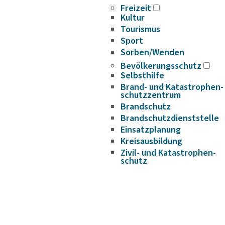
Freizeit
Kultur
Tourismus
Sport
Sorben/Wenden
Bevöl­ke­rungs­schutz
Selbst­hilfe
Brand- und Kata­s­tro­­phen­­
schutz­­zen­trum
Brand­schutz
Brand­schutz­dienst­stelle
Einsatz­pla­nung
Kreis­aus­­bil­­dung
Zivil- und Kata­s­tro­­phen­­
schutz