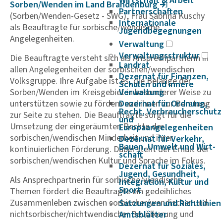
Wirtschaft & Arbeit
Sorben/Wenden im Land Bran­den­burg
Partnerschaften
(Sorben/Wenden-Gesetz - SWG), Frau Sabrina Kuschy
Internationale
als Beauftragte für sorbische/wendische
Jugendbegegnungen
Angelegenheiten.
Verwaltung
Verwaltungsstruktur
Die Beauftragte versteht sich als Ansprechpartnerin in
Landrat
allen Angelegenheiten der sorbischen/wendischen
Dezernat für Finanzen,
Volksgruppe. Ihre Aufgabe ist es, die Belange der
Schulen und innere
Sorben/Wenden im Kreisgebiet in besonderer Weise zu
Verwaltung
unterstützen sowie zu fördern und ihnen zur Beratung
Dezernat für Ordnung,
Recht, Verbraucherschutz
zur Seite zu stehen. Die Beauftragte sorgt für die
und
Umsetzung der eingeräumten Rechte der
Europaangelegenheiten
sorbischen/wendischen Minderheit und ihrer
Dezernat für Verkehr,
Bauen, Umwelt und Wirt­
kontinuierlichen Förderung. Dabei steht der Erhalt der
schaft
sorbischen/wendischen Kultur und Sprache im Fokus.
Dezernat für Soziales,
Jugend, Gesundheit,
Als Ansprechpartnerin für sorbische/wendische
Integration, Kultur und
Sport
Themen fördert die Beauftragte ein gedeihliches
Zusammenleben zwischen sorbischer/wendischer und
Satzungen und Richtlinien
nichtsorbischer/nichtwendischer Bevölkerung und
Amtsblätter