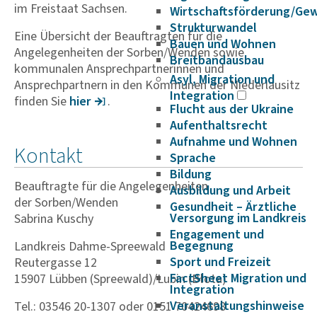
im Freistaat Sachsen.
Wirtschaftsförderung/Ge
Strukturwandel
Eine Übersicht der Beauftragten für die
Bauen und Wohnen
Angelegenheiten der Sorben/Wenden sowie
Breitbandausbau
kommunalen Ansprechpartnerinnen und
Asyl, Migration und
Ansprechpartnern in den Kommunen der Niederlausitz
Integration
finden Sie
hier
.
Flucht aus der Ukraine
Aufenthaltsrecht
Aufnahme und Wohnen
Kontakt
Sprache
Bildung
Beauftragte für die Angelegenheiten
Ausbildung und Arbeit
der Sorben/Wenden
Gesundheit – Ärztliche
Versorgung im Landkreis
Sabrina Kuschy
Engagement und
Begegnung
Landkreis Dahme-Spreewald
Sport und Freizeit
Reutergasse 12
FactSheet Migration und
15907 Lübben (Spreewald)/Lubin (Błota)
Integration
Veranstaltungshinweise
Tel.: 03546 20-1307 oder 0151 70424698