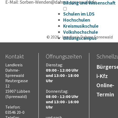
E-Mail: Sorben-Wenden@dahme-spreewald.de
Bildung und Wissenschaft
Schulen im LDS
Hochschulen
Kreismusikschule
Volkshochschule
© 2026 - Landkreis Dahme Spreewald
Bildungscampus
Fahrbibliothek
Bildungsplattform
Kontakt
Öffnungszeiten
Schnellzu
Förderungen
Gesundheit
Landkreis
Dienstag:
Bürgerse
Infektionsschutz
Dahme-
09:00 - 12:00 Uhr
Hygieneüberwachung
i-Kfz
Spreewald
und 13:00 - 18:00
Trinkwasser
Reutergasse
Uhr
Online-
12
Schuluntersuchung
15907 Lübben
Donnerstag:
Zahnärztlicher Dienst
Termin
(Spreewald)
08:00 - 12:00 Uhr
Krankenhäuser
und 13:00 - 16:00
Psychosoziale
Telefon:
Uhr
Arbeitsgemeinschaft
03546 20-0
Beifuß-Ambrosie
Telefax:
und nach