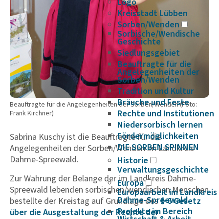
Logo
Kreisstadt Lübben
Sorben/Wenden
Sorbische/Wendische
Geschichte
Siedlungsgebiet
Beauftragte für die
Angelegenheiten der
Sorben/Wenden
Tradition und Kultur
Bräuche und Feste
Beauftragte für die Angelegenheiten der Sorben/Wenden (Foto:
Rechte und Institutionen
Frank Kirchner)
Niedersorbisch lernen
Fördermöglichkeiten
Sabrina Kuschy ist die Beauftragte für die
DIE SORBEN SPINNEN
Angelegenheiten der Sorben/Wenden im Landkreis
Dahme-Spreewald.
Historie
Verwaltungsgeschichte
Zur Wahrung der Belange der im Landkreis Dahme-
Europa
Spreewald lebenden sorbischen/wendischen Menschen
Europaarbeit im Landkreis
Dahme-Spreewald
bestellte der Kreistag auf Grundlage des
§ 6 Gesetz
Projekte im Bereich
über die Ausge­stal­tung der Rechte der