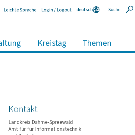
deutsch
Suche
Leichte Sprache
Login / Logout
Suche
english
polski
serbski
altung
Kreistag
Themen
Kontakt
Landkreis Dahme-Spreewald
Amt für für Informationstechnik