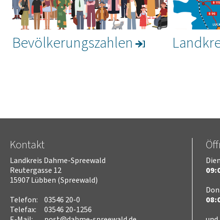
Bevölkerungszahlen
Landkre
Kontakt
Öf
Landkreis Dahme-Spreewald
Dien
Reutergasse 12
09:0
15907 Lübben (Spreewald)
Don
Telefon:
03546 20-0
08:0
Telefax:
03546 20-1256
E-Mail:
post@dahme-spreewald.de
und