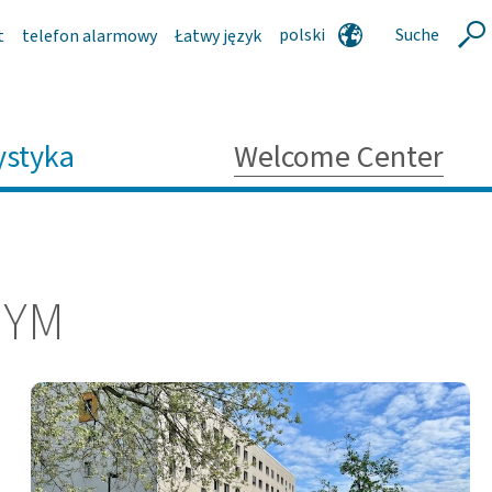
polski
Suche
t
telefon alarmowy
Łatwy język
Szukaj
deutsch
english
serbski
ystyka
Welcome Center
NYM