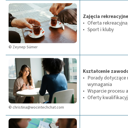
Zajęcia rekreacyjn
Oferta rekreacyjna
Sport i kluby
© Zeynep Sümer
Kształcenie zawodo
Porady dotyczące 
wymagania
Wsparcie procesu ap
Oferty kwalifikacy
© christina@wocintechchat.com