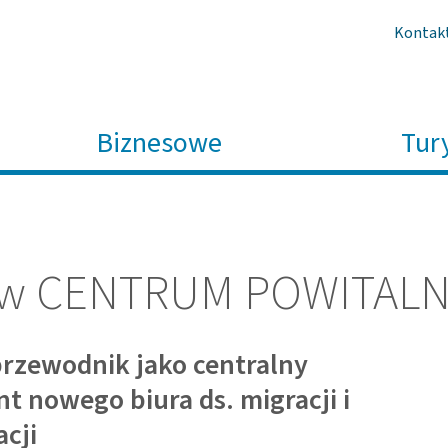
Kontak
Biznesowe
Tur
ne w CENTRUM POWI­TAL
rzewodnik jako centralny
t nowego biura ds. migracji i
acji