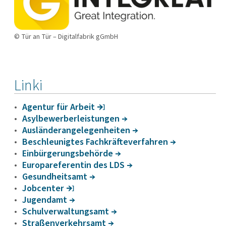
© Tür an Tür – Digitalfabrik gGmbH
Linki
Agentur für Arbeit
Asyl­be­wer­ber­leis­tungen
Auslän­deran­ge­le­gen­heiten
Beschleu­nigtes Fach­kräf­te­ver­fahren
Einbür­ge­rungs­be­hörde
Euro­pa­re­fe­rentin des LDS
Gesund­heitsamt
Jobcenter
Jugendamt
Schul­ver­wal­tungsamt
Stra­ßen­ver­kehrsamt