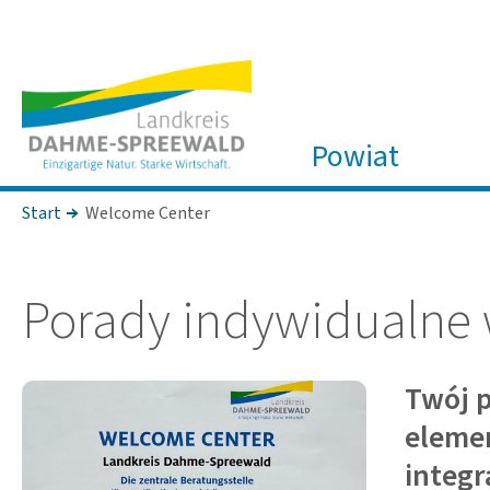
Powiat
Start
Welcome Center
Porady indy­wi­du­al
Twój p
elemen
integr