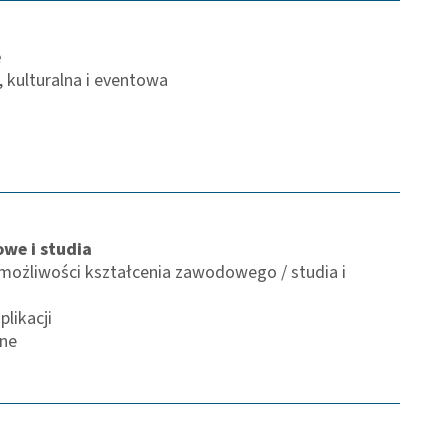
e
, kulturalna i eventowa
we i studia
możliwości kształcenia zawodowego / studia i
likacji
jne