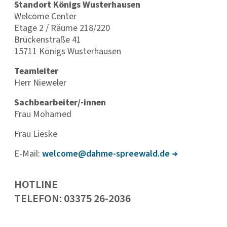
Standort Königs Wusterhausen
Welcome Center
Etage 2 / Räume 218/220
Brückenstraße 41
15711 Königs Wusterhausen
Teamleiter
Herr Nieweler
Sachbearbeiter/-innen
Frau Mohamed
Frau Lieske
E-Mail:
welco­me@dahme-spree­wald.de
HOTLINE
TELEFON: 03375 26-2036