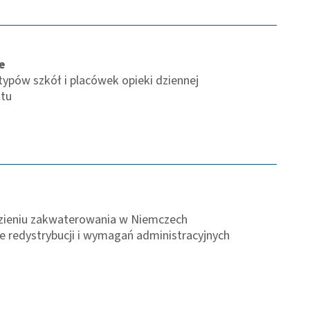
e
ypów szkół i placówek opieki dziennej
ktu
ezieniu zakwaterowania w Niemczech
e redystrybucji i wymagań administracyjnych