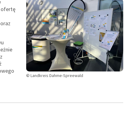
w
ofertę
 oraz
wu
leżnie
 z
ż
nowego
© Landkreis Dahme-Spreewald