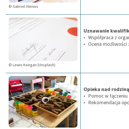
© Gabriel Alenius
Uznawanie kwalifik
Współpraca z organ
Ocena możliwości 
© Lewis Keegan (Unsplash)
Opieka nad rodziną
Pomoc w łączeniu 
Rekomendacja opcj