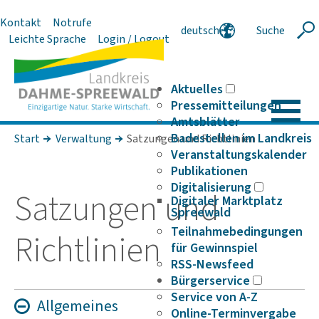
Kontakt
Notrufe
deutsch
Suche
Suche
Leichte Sprache
Login / Logout
english
polski
serbski
Aktuelles
Pressemitteilungen
Amtsblätter
Badestellen im Landkreis
Start
Verwaltung
Satzungen und Richtlinien
Veranstaltungskalender
Publikationen
Digitalisierung
Satzungen und
Digitaler Marktplatz
Spreewald
Teilnahmebedingungen
Richt­li­nien
für Gewinnspiel
RSS-Newsfeed
Bürgerservice
Service von A-Z
Allge­meines
Online-Terminvergabe