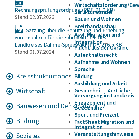
Wirtschaftsförderung/Ge
Rechnungsprüfungsordnung
Strukturwandel
Stand:02.07.2026
Bauen und Wohnen
Breitbandausbau
Satzung über die Benutzung und Erhebung
Asyl, Migration und
von Gebühren für die Fahrbibliothek des
Integration
Landkreises Dahme-Spreewald
Flucht aus der Ukraine
Stand:01.07.2024
Aufenthaltsrecht
Aufnahme und Wohnen
Sprache
Kreiss­truk­tur­fonds
Bildung
Ausbildung und Arbeit
Wirt­schaft
Gesundheit – Ärztliche
Versorgung im Landkreis
Engagement und
Bauwesen und Denk­mal­schutz
Begegnung
Sport und Freizeit
Bildung
FactSheet Migration und
Integration
Veranstaltungshinweise
Sozi­ales