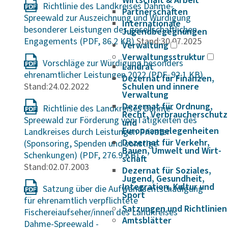
Wirtschaft & Arbeit
Richtlinie des Landkreises Dahme-
Partnerschaften
Spreewald zur Auszeichnung und Würdigung
Internationale
besonderer Leistungen des gesellschaftlichen
Jugendbegegnungen
Engagements
Stand:30.07.2025
Verwaltung
Verwaltungsstruktur
Vorschläge zur Würdigung besonders
Landrat
ehrenamtlicher Leistungen 2022
Dezernat für Finanzen,
Stand:24.02.2022
Schulen und innere
Verwaltung
Dezernat für Ordnung,
Richtlinie des Landkreises Dahme-
Recht, Verbraucherschutz
Spreewald zur Förderung von Tätigkeiten des
und
Europaangelegenheiten
Landkreises durch Leistungen Privater
Dezernat für Verkehr,
(Sponsoring, Spenden und sonstige
Bauen, Umwelt und Wirt­
Schenkungen)
schaft
Stand:02.07.2003
Dezernat für Soziales,
Jugend, Gesundheit,
Integration, Kultur und
Satzung über die Aufwandsentschädigung
Sport
für ehrenamtlich verpflichtete
Satzungen und Richtlinien
Fischereiaufseher/innen des Landkreises
Amtsblätter
Dahme-Spreewald -