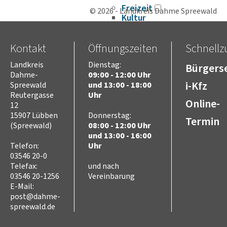
Freizeit
© 2026 - Landkreis Dahme Spreewald
Kultur
Tourismus
Sport
Kontakt
Öffnungszeiten
Schnellzu
Sorben/Wenden
Landkreis
Dienstag:
Bevöl­ke­rungs­schutz
Bürgerse
Dahme-
09:00 - 12:00 Uhr
Selbst­hilfe
i-Kfz
Spreewald
und 13:00 - 18:00
Brand- und Kata­s­tro­­phen­­
Reutergasse
Uhr
schutz­­zen­trum
Online-
12
Brand­schutz
15907 Lübben
Donnerstag:
Brand­schutz­dienst­stelle
Termin
(Spreewald)
08:00 - 12:00 Uhr
Einsatz­pla­nung
und 13:00 - 16:00
Kreis­aus­­bil­­dung
Telefon:
Uhr
Zivil- und Kata­s­tro­­phen­­
03546 20-0
schutz
Telefax:
und nach
03546 20-1256
Vereinbarung
E-Mail:
post@dahme-
spreewald.de