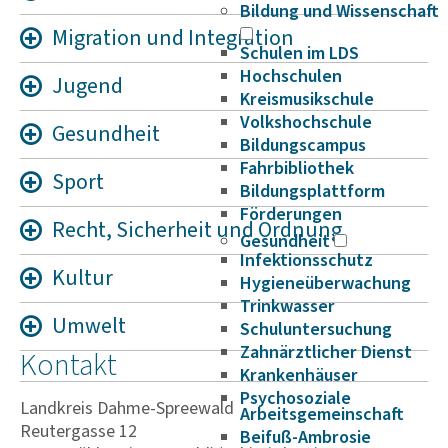
Bildung und Wissenschaft
Migra­tion und Inte­­gra­tion
Schulen im LDS
Hochschulen
Jugend
Kreismusikschule
Volkshochschule
Gesund­heit
Bildungscampus
Fahrbibliothek
Sport
Bildungsplattform
Förderungen
Recht, Sicher­heit und Ordnung
Gesundheit
Infektionsschutz
Kultur
Hygieneüberwachung
Trinkwasser
Umwelt
Schuluntersuchung
Zahnärztlicher Dienst
Kontakt
Krankenhäuser
Psychosoziale
Landkreis Dahme-Spreewald
Arbeitsgemeinschaft
Reutergasse 12
Beifuß-Ambrosie