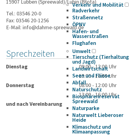
15907 Lübben (Spreewald)/Lubin (Błota)
Verkehr und Mobilität
Radverkehr
Tel.: 03546 20-0
Straßennetz
Fax: 03546 20-1256
ÖPNV
E-Mail: info@dahme-spreewald.de
Hafen- und
Wasserstraßen
Flughafen
Sprechzeiten
Umwelt
Tierschutz (Tierhaltung
und Jagd)
Dienstag
09:00 - 12:00 Uhr
Landwirtschaft
Seen und Flüsse
13:00 - 18:00 Uhr
Abfall
Donnerstag
08:00 - 12:00 Uhr
Naturschutz
13:00 - 16:00 Uhr
Biosphärenreservat
Spreewald
und nach Vereinbarung
Naturparke
Naturwelt Lieberoser
Heide
Klimaschutz und
Klimaanpassung