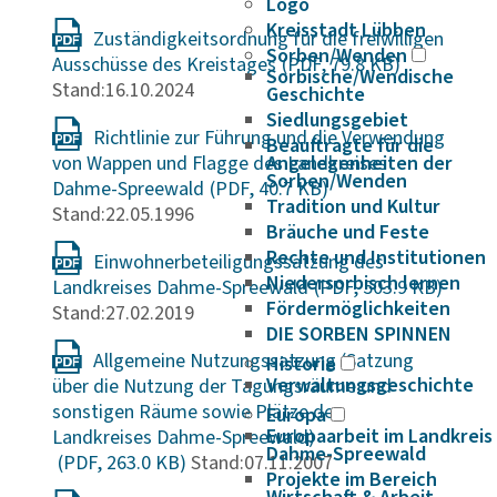
Logo
Kreisstadt Lübben
Zuständigkeitsordnung für die freiwilligen
Sorben/Wenden
Ausschüsse des Kreistages
Sorbische/Wendische
Stand:16.10.2024
Geschichte
Siedlungsgebiet
Richtlinie zur Führung und die Verwendung
Beauftragte für die
von Wappen und Flagge des Landkreises
Angelegenheiten der
Sorben/Wenden
Dahme-Spreewald
Tradition und Kultur
Stand:22.05.1996
Bräuche und Feste
Rechte und Institutionen
Einwohnerbeteiligungssatzung des
Niedersorbisch lernen
Landkreises Dahme-Spreewald
Fördermöglichkeiten
Stand:27.02.2019
DIE SORBEN SPINNEN
Allgemeine Nutzungssatzung (Satzung
Historie
Verwaltungsgeschichte
über die Nutzung der Tagungsräume und
sonstigen Räume sowie Plätze des
Europa
Europaarbeit im Landkreis
Landkreises Dahme-Spreewald)
Dahme-Spreewald
Stand:07.11.2007
Projekte im Bereich