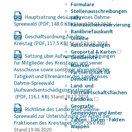
Formulare
Stellenausschreibungen
Hauptsatzung des Landkreises Dahme-
i-Kfz
Spreewald
Stand:25.03.2026
Kennzeichenreservierung
Bankbriefauskunft
Geschäftsordnung für den
Onleihe
Kreistag
Stand:28.12.2024
Ausschreibungen
Geoportal & Karten
Satzung über Aufwandsentschädigungen
Geodienste
für Mitglieder des Kreistages und seiner
Maerker
Ausschüsse sowie sonstiger ehrenamtlicher
Partnerschaft für
Tätigkeit und Ehrenämter des Landkreises
Demokratie
Dahme-Spreewald
Land- und
(Aufwandsentschädigungssatzung)
Forstwirtschaftsflächen
Stand:28.12.2024
Landkreis
Geografie
Richtlinie des Landkreises Dahme-
Gemeinden und Ämter
Spreewald zur Unterstützung der Arbeit der
Zahlen - Daten - Fakten
Fraktionen des Kreistages
Wappen
Stand:19.06.2020