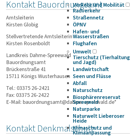
Kontakt Bauordnungsamt
Verkehr und Mobilität
Radverkehr
Amtsleiterin
Straßennetz
Kirsten Globig
ÖPNV
Hafen- und
Stellvertretende Amtsleiterin
Wasserstraßen
Kirsten Rosenboldt
Flughafen
Umwelt
Landkreis Dahme-Spreewald
Tierschutz (Tierhaltung
Bauordnungsamt
und Jagd)
Brückenstraße 41
Landwirtschaft
15711 Königs Wusterhausen
Seen und Flüsse
Abfall
Tel.: 03375 26-2421
Naturschutz
Fax: 03375 26-2422
Biosphärenreservat
E-Mail: bauordnungsamt@dahme-spreewald.de*
Spreewald
Naturparke
Naturwelt Lieberoser
Heide
Kontakt Denkmalschutz
Klimaschutz und
Klimaanpassung