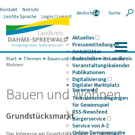
Kontakt
Notrufe
deutsch
Suche
Suche
Leichte Sprache
Login / Logout
english
polski
serbski
Aktuelles
Pressemitteilungen
Amtsblätter
Badestellen im Landkreis
Start
Themen
Bauen und Infrastruktur
Bauen und
Wohnen
Veranstaltungskalender
Publikationen
Digitalisierung
Digitaler Marktplatz
Bauen und Wohnen
Spreewald
Teilnahmebedingungen
für Gewinnspiel
RSS-Newsfeed
Grundstücksmarkt
Bürgerservice
Service von A-Z
Online-Terminvergabe
Das Interesse am Grundstücksmarkt im Landkreis