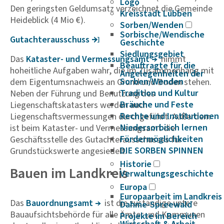
Logo
Den geringsten Geldumsatz verzeichnet die Gemeinde
Kreisstadt Lübben
Heideblick (4 Mio €).
Sorben/Wenden
Sorbische/Wendische
Gutach­ter­aus­schuss
Geschichte
Siedlungsgebiet
Das
Kataster- und Vermes­sungsamt
nimmt
Beauftragte für die
hoheitliche Aufgaben wahr, die im Zusammenhang mit
Angelegenheiten der
Sorben/Wenden
dem Eigentumsnachweis an Grund und Boden stehen.
Tradition und Kultur
Neben der Führung und Benutzung des
Bräuche und Feste
Liegenschaftskatasters werden auch
Rechte und Institutionen
Liegenschaftsvermessungen durchgeführt. Außerdem
Niedersorbisch lernen
ist beim Kataster- und Vermessungsamt die
Fördermöglichkeiten
Geschäftsstelle des Gutachterausschusses für
DIE SORBEN SPINNEN
Grundstückswerte angesiedelt.
Historie
Bauen im Landkreis
Verwaltungsgeschichte
Europa
Europaarbeit im Landkreis
Das
Bauord­nungsamt
ist die zuständige untere
Dahme-Spreewald
Bauaufsichtsbehörde für alle Ämter und Kommunen
Projekte im Bereich