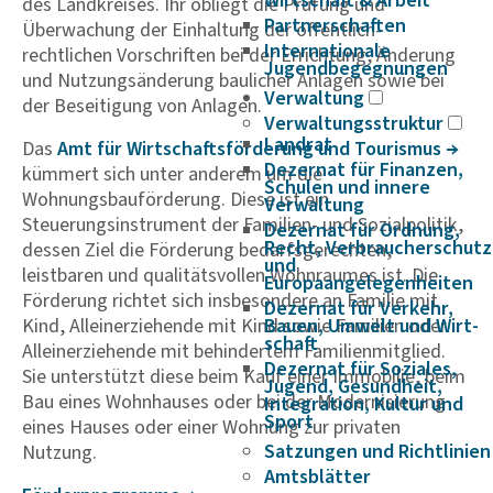
Wirtschaft & Arbeit
des Landkreises. Ihr obliegt die Prüfung und
Partnerschaften
Überwachung der Einhaltung der öffentlich-
Internationale
rechtlichen Vorschriften bei der Errichtung, Änderung
Jugendbegegnungen
und Nutzungsänderung baulicher Anlagen sowie bei
Verwaltung
der Beseitigung von Anlagen.
Verwaltungsstruktur
Landrat
Das
Amt für Wirt­­schafts­­för­­de­rung und Tourismus
Dezernat für Finanzen,
kümmert sich unter anderem um die
Schulen und innere
Wohnungsbauförderung. Diese ist ein
Verwaltung
Steuerungsinstrument der Familien- und Sozialpolitik,
Dezernat für Ordnung,
Recht, Verbraucherschutz
dessen Ziel die Förderung bedarfsgerechten,
und
leistbaren und qualitätsvollen Wohnraumes ist. Die
Europaangelegenheiten
Förderung richtet sich insbesondere an Familie mit
Dezernat für Verkehr,
Kind, Alleinerziehende mit Kind sowie Familien oder
Bauen, Umwelt und Wirt­
schaft
Alleinerziehende mit behindertem Familienmitglied.
Dezernat für Soziales,
Sie unterstützt diese beim Kauf einer Immobilie, beim
Jugend, Gesundheit,
Bau eines Wohnhauses oder bei der Modernisierung
Integration, Kultur und
Sport
eines Hauses oder einer Wohnung zur privaten
Satzungen und Richtlinien
Nutzung.
Amtsblätter