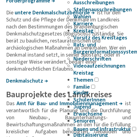
Förder­pro­gramme
Ausschreibungen
Stellenausschreibungen
Die
untere Denk­mal­schutz­be­hörde
ist für den
Wahlen
Schutz und die Pflege der Denkmale im Landkreis
Karriere
nach den Bestimmungen des Brandenburgischen
Kreistag
Denkmalschutzgesetzes (BbgDSchG) zuständig. Sie
Vorsitz des Kreistages
berät zu baulichen, restauratorischen und
Rats- und
archäologischen Maßnahmen an Denkmalen. Wer ein
Bürgerinformationssyste
Denkmal instand setzt, in seiner Substanz oder in
Niederschriften
sonstiger Weise verändert, bedarf einer
Videoaufzeichnungen
denkmalrechtlichen Erlaubnis.
Kreistag
Themen
Denk­mal­schutz
Familie
Bauprojekte des Landkreises
Kinder
SchülerInnen
Das
Amt für Bau- und Immo­bi­li­en­ma­na­ge­ment
ist
Jugend
verantwortlich für die Planung und die Durchführung
Erwachsene
von Neubau-, Bauunterhaltungs- und
Senioren
Bewirtschaftungsmaßnahmen an den für die Erfüllung
Bauen und Infrastruktur
kreislicher Aufgaben benötigten Gebäuden und
Digitalisierung