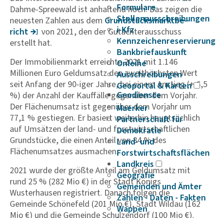
Formulare
Dahme-Spreewald ist anhaltend hoch. Das zeigen die
Stellenausschreibungen
neuesten Zahlen aus dem
Grund­s­tücks­markt­be­
i-Kfz
richt
von 2021, den der Gutachterausschuss
Kennzeichenreservierung
erstellt hat.
Bankbriefauskunft
Der Immobilienmarkt erreichte 2021 mit 1.146
Onleihe
Millionen Euro Geldumsatz den zweithöchsten Wert
Ausschreibungen
seit Anfang der 90-iger Jahre, bei einem Anstieg (+ 6,5
Geoportal & Karten
Geodienste
%) der Anzahl der Kauffälle gegenüber dem Vorjahr.
Der Flächenumsatz ist gegenüber dem Vorjahr um
Maerker
77,1 % gestiegen. Er basiert weiterhin hauptsächlich
Partnerschaft für
auf Umsätzen der land- und forstwirtschaftlichen
Demokratie
Grundstücke, die einen Anteil von 84 % des
Land- und
Flächenumsatzes ausmachen.
Forstwirtschaftsflächen
Landkreis
2021 wurde der größte Anteil am Geldumsatz mit
Geografie
rund 25 % (282 Mio €) in der Stadt Königs
Gemeinden und Ämter
Wusterhausen registriert. Danach folgen die
Zahlen - Daten - Fakten
Gemeinde Schönefeld (201 Mio €), Stadt Wildau (162
Wappen
Mio €) und die Gemeinde Schulzendorf (100 Mio €).