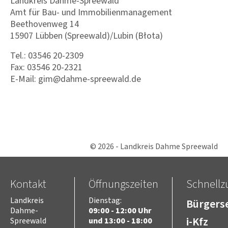
Landkreis Dahme-Spreewald
Amt für Bau- und Immobilienmanagement
Beethovenweg 14
15907 Lübben (Spreewald)/Lubin (Błota)
Tel.: 03546 20-2309
Fax: 03546 20-2321
E-Mail: gim@dahme-spreewald.de
© 2026 - Landkreis Dahme Spreewald
Kontakt
Öffnungszeiten
Schnellzu
Landkreis
Dienstag:
Bürgerse
Dahme-
09:00 - 12:00 Uhr
i-Kfz
Spreewald
und 13:00 - 18:00