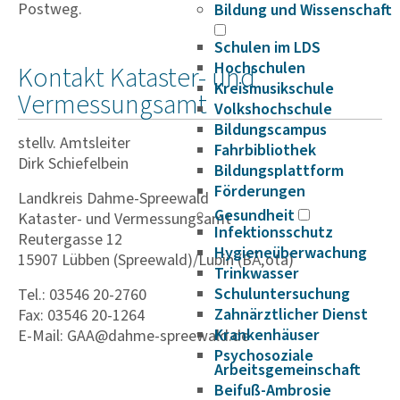
Postweg.
Bildung und Wissenschaft
Schulen im LDS
Hochschulen
Kontakt Kataster- und
Kreismusikschule
Vermessungsamt
Volkshochschule
Bildungscampus
stellv. Amtsleiter
Fahrbibliothek
Dirk Schiefelbein
Bildungsplattform
Förderungen
Landkreis Dahme-Spreewald
Gesundheit
Kataster- und Vermessungsamt
Infektionsschutz
Reutergasse 12
Hygieneüberwachung
15907 Lübben (Spreewald)/Lubin (BÅ‚ota)
Trinkwasser
Schuluntersuchung
Tel.: 03546 20-2760
Zahnärztlicher Dienst
Fax: 03546 20-1264
Krankenhäuser
E-Mail: GAA@dahme-spreewald.de
Psychosoziale
Arbeitsgemeinschaft
Beifuß-Ambrosie