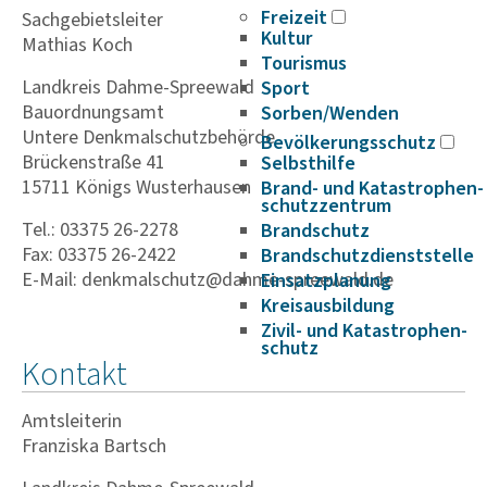
Freizeit
Sachgebietsleiter
Kultur
Mathias Koch
Tourismus
Landkreis Dahme-Spreewald
Sport
Bauordnungsamt
Sorben/Wenden
Untere Denkmalschutzbehörde
Bevöl­ke­rungs­schutz
Brückenstraße 41
Selbst­hilfe
15711 Königs Wusterhausen
Brand- und Kata­s­tro­­phen­­
schutz­­zen­trum
Tel.: 03375 26-2278
Brand­schutz
Fax: 03375 26-2422
Brand­schutz­dienst­stelle
E-Mail: denkmalschutz@dahme-spreewald.de
Einsatz­pla­nung
Kreis­aus­­bil­­dung
Zivil- und Kata­s­tro­­phen­­
schutz
Kontakt
Amtsleiterin
Franziska Bartsch