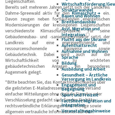
Liegenschaften.
Wirtschaftsförderung/Ge
Bereits seit mehreren Jahren setzt sich der Landkreis
Strukturwandel
Dahme-Spreewald aktiv für den
Klima­schutz
ein.
Bauen und Wohnen
Davon zeugen neben fortlaufenden energetischen
Breitbandausbau
Modernisierungen der kreiseigenen Liegenschaften
Asyl, Migration und
verschiedenste Klimaschutzprojekte. Für seine
Integration
Gebäudeneubau- und -sanierungsprojekte setzt der
Flucht aus der Ukraine
Landkreis auf eine energieeffiziente und
Aufenthaltsrecht
ressourcenschonende Bauweise sowie
Aufnahme und Wohnen
Gebäudetechnik. Dabei wird auch auf die
Sprache
Wirtschaftlichkeit von zu erichteten
Bildung
gebäudetechnischen Anlagen ein besonderes
Ausbildung und Arbeit
Augenmerk gelegt.
Gesundheit – Ärztliche
Versorgung im Landkreis
*Bitte beachten Sie, das Kontaktmöglichkeiten über
Engagement und
die gelisteten E-Mailadressen nur für den Versand
Begegnung
einfacher Mitteilungen ohne digitale Signatur oder
Sport und Freizeit
Verschlüsselung gedacht sind. Senden Sie bitte
FactSheet Migration und
Integration
rechtsverbindliche Erklärungen und Anträge sowie
Veranstaltungshinweise
allgemein vertrauliche Informationen auf dem