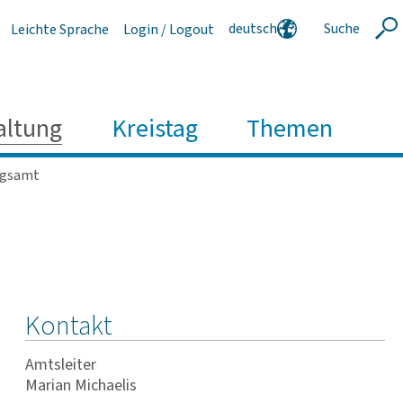
deutsch
Suche
Leichte Sprache
Login / Logout
Suche
english
polski
serbski
altung
Kreistag
Themen
ngsamt
Kontakt
Amtsleiter
Marian Michaelis