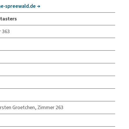
e-spree­wald.de
tasters
r 363
rsten Groetchen, Zimmer 263