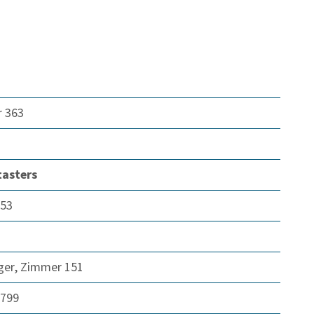
r 363
tasters
153
ger, Zimmer 151
2799