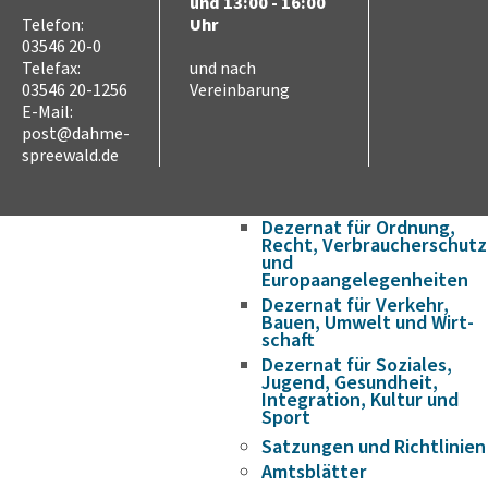
Wirtschaft & Arbeit
und 13:00 - 16:00
Partnerschaften
Telefon:
Uhr
03546 20-0
Internationale
Jugendbegegnungen
Telefax:
und nach
03546 20-1256
Vereinbarung
Verwaltung
E-Mail:
Verwaltungsstruktur
post@dahme-
Landrat
spreewald.de
Dezernat für Finanzen,
Schulen und innere
Verwaltung
Dezernat für Ordnung,
Recht, Verbraucherschutz
und
Europaangelegenheiten
Dezernat für Verkehr,
Bauen, Umwelt und Wirt­
schaft
Dezernat für Soziales,
Jugend, Gesundheit,
Integration, Kultur und
Sport
Satzungen und Richtlinien
Amtsblätter