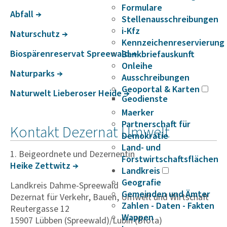
Formulare
Abfall
Stellenausschreibungen
i-Kfz
Natur­schutz
Kennzeichenreservierung
Biospä­ren­re­servat Spree­wald
Bankbriefauskunft
Onleihe
Natur­parks
Ausschreibungen
Geoportal & Karten
Natur­welt Liebe­roser Heide
Geodienste
Maerker
Partnerschaft für
Kontakt Dezernat Umwelt
Demokratie
Land- und
1. Beigeordnete und Dezernentin
Forstwirtschaftsflächen
Heike Zett­witz
Landkreis
Geografie
Landkreis Dahme-Spreewald
Gemeinden und Ämter
Dezernat für Verkehr, Bauen, Umwelt und Wirtschaft
Zahlen - Daten - Fakten
Reutergasse 12
Wappen
15907 Lübben (Spreewald)/Lubin (Błota)