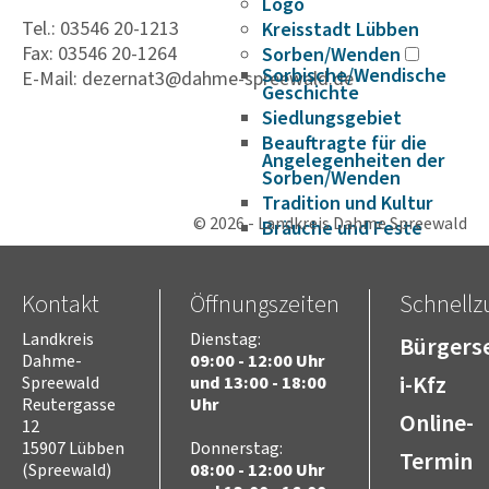
Logo
Tel.: 03546 20-1213
Kreisstadt Lübben
Fax: 03546 20-1264
Sorben/Wenden
Sorbische/Wendische
E-Mail: dezernat3@dahme-spreewald.de
Geschichte
Siedlungsgebiet
Beauftragte für die
Angelegenheiten der
Sorben/Wenden
Tradition und Kultur
© 2026 - Landkreis Dahme Spreewald
Bräuche und Feste
Rechte und Institutionen
Niedersorbisch lernen
Kontakt
Öffnungszeiten
Schnellzu
Fördermöglichkeiten
DIE SORBEN SPINNEN
Landkreis
Dienstag:
Bürgerse
Historie
Dahme-
09:00 - 12:00 Uhr
Verwaltungsgeschichte
i-Kfz
Spreewald
und 13:00 - 18:00
Reutergasse
Uhr
Europa
Online-
12
Europaarbeit im Landkreis
Dahme-Spreewald
15907 Lübben
Donnerstag:
Termin
(Spreewald)
08:00 - 12:00 Uhr
Projekte im Bereich