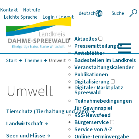
Kontakt
Notrufe
deutsch
Suche
Suche
Leichte Sprache
Login / Logout
english
polski
serbski
Aktuelles
Pressemitteilungen
Amtsblätter
Badestellen im Landkreis
Start
Themen
Umwelt
Veranstaltungskalender
Publikationen
Digitalisierung
Umwelt
Digitaler Marktplatz
Spreewald
Teilnahmebedingungen
für Gewinnspiel
Tier­schutz (Tier­hal­tung und Jagd)
RSS-Newsfeed
Bürgerservice
Land­wirt­schaft
Service von A-Z
Seen und Flüsse
Online-Terminvergabe