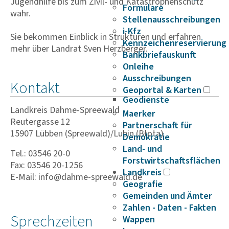
Jugendhilfe bis zum Zivil- und Katastrophenschutz
Formulare
wahr.
Stellenausschreibungen
i-Kfz
Sie bekommen Einblick in Strukturen und erfahren
Kennzeichenreservierung
mehr über Landrat Sven Herzberger.
Bankbriefauskunft
Onleihe
Ausschreibungen
Kontakt
Geoportal & Karten
Geodienste
Landkreis Dahme-Spreewald
Maerker
Reutergasse 12
Partnerschaft für
15907 Lübben (Spreewald)/Lubin (Błota)
Demokratie
Land- und
Tel.: 03546 20-0
Forstwirtschaftsflächen
Fax: 03546 20-1256
Landkreis
E-Mail: info@dahme-spreewald.de
Geografie
Gemeinden und Ämter
Zahlen - Daten - Fakten
Sprechzeiten
Wappen