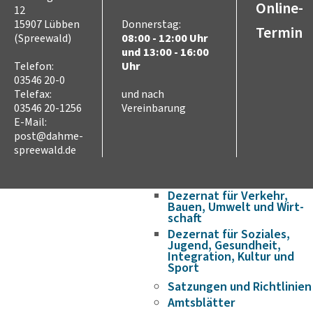
Wirtschaft & Arbeit
Online-
12
Partnerschaften
15907 Lübben
Donnerstag:
Termin
Internationale
(Spreewald)
08:00 - 12:00 Uhr
Jugendbegegnungen
und 13:00 - 16:00
Verwaltung
Telefon:
Uhr
Verwaltungsstruktur
03546 20-0
Landrat
Telefax:
und nach
Dezernat für Finanzen,
03546 20-1256
Vereinbarung
Schulen und innere
E-Mail:
Verwaltung
post@dahme-
Dezernat für Ordnung,
spreewald.de
Recht, Verbraucherschutz
und
Europaangelegenheiten
Dezernat für Verkehr,
Bauen, Umwelt und Wirt­
schaft
Dezernat für Soziales,
Jugend, Gesundheit,
Integration, Kultur und
Sport
Satzungen und Richtlinien
Amtsblätter