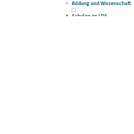
Bildung und Wissenschaft
Schulen im LDS
Hochschulen
Kreismusikschule
Volkshochschule
Bildungscampus
Fahrbibliothek
Bildungsplattform
Förderungen
Gesundheit
Infektionsschutz
Hygieneüberwachung
Trinkwasser
Schuluntersuchung
Zahnärztlicher Dienst
Krankenhäuser
Psychosoziale
Arbeitsgemeinschaft
Beifuß-Ambrosie