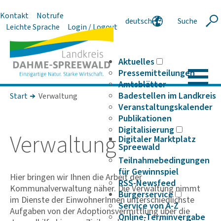
Kontakt
Notrufe
deutsch
Suche
Suche
Leichte Sprache
Login / Logout
english
polski
serbski
Aktuelles
Pressemitteilungen
Amtsblätter
Badestellen im Landkreis
Start
Verwaltung
Veranstaltungskalender
Publikationen
Digitalisierung
Verwal­tung
Digitaler Marktplatz
Spreewald
Teilnahmebedingungen
für Gewinnspiel
Hier bringen wir Ihnen die Arbeit der
RSS-Newsfeed
Kommunalverwaltung näher. Die Verwaltung nimmt
Bürgerservice
im Dienste der EinwohnerInnen unterschiedlichste
Service von A-Z
Aufgaben von der Adoptionsvermittlung über die
Online-Terminvergabe