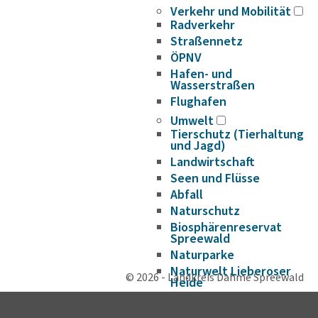
Verkehr und Mobilität
Radverkehr
Straßennetz
ÖPNV
Hafen- und
Wasserstraßen
Flughafen
Umwelt
Tierschutz (Tierhaltung
und Jagd)
Landwirtschaft
Seen und Flüsse
Abfall
Naturschutz
Biosphärenreservat
Spreewald
Naturparke
Naturwelt Lieberoser
© 2026 - Landkreis Dahme Spreewald
Heide
Klimaschutz und
Klimaanpassung