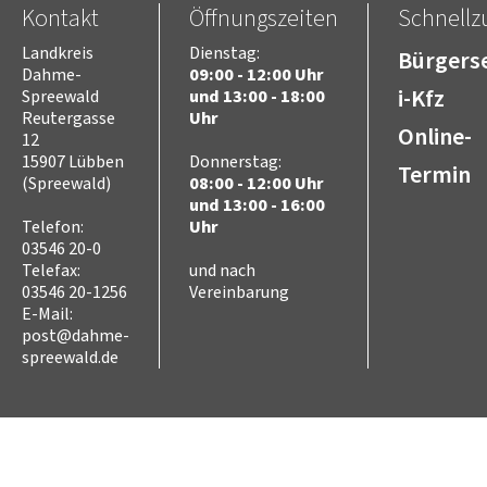
Kontakt
Öffnungszeiten
Schnellzu
Freizeit
Kultur
Landkreis
Dienstag:
Bürgerse
Tourismus
Dahme-
09:00 - 12:00 Uhr
Sport
i-Kfz
Spreewald
und 13:00 - 18:00
Sorben/Wenden
Reutergasse
Uhr
Online-
12
Bevöl­ke­rungs­schutz
15907 Lübben
Donnerstag:
Selbst­hilfe
Termin
(Spreewald)
08:00 - 12:00 Uhr
Brand- und Kata­s­tro­­phen­­
schutz­­zen­trum
und 13:00 - 16:00
Telefon:
Uhr
Brand­schutz
03546 20-0
Brand­schutz­dienst­stelle
Telefax:
und nach
Einsatz­pla­nung
03546 20-1256
Vereinbarung
Kreis­aus­­bil­­dung
E-Mail:
Zivil- und Kata­s­tro­­phen­­
post@dahme-
schutz
spreewald.de