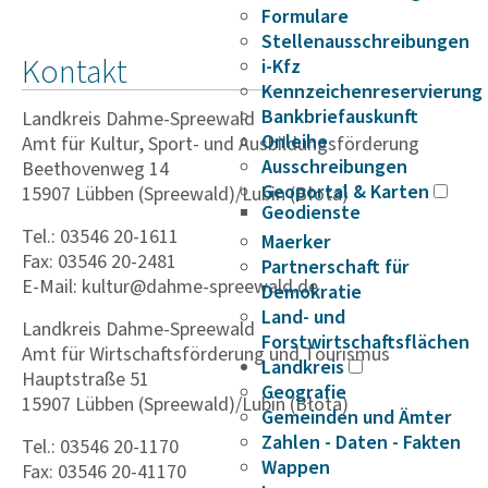
Formulare
Stellenausschreibungen
Kontakt
i-Kfz
Kennzeichenreservierung
Bankbriefauskunft
Landkreis Dahme-Spreewald
Onleihe
Amt für Kultur, Sport- und Ausbildungsförderung
Ausschreibungen
Beethovenweg 14
Geoportal & Karten
15907 Lübben (Spreewald)/Lubin (Błota)
Geodienste
Tel.: 03546 20-1611
Maerker
Fax: 03546 20-2481
Partnerschaft für
E-Mail: kultur@dahme-spreewald.de
Demokratie
Land- und
Landkreis Dahme-Spreewald
Forstwirtschaftsflächen
Amt für Wirtschaftsförderung und Tourismus
Landkreis
Hauptstraße 51
Geografie
15907 Lübben (Spreewald)/Lubin (Błota)
Gemeinden und Ämter
Zahlen - Daten - Fakten
Tel.: 03546 20-1170
Wappen
Fax: 03546 20-41170