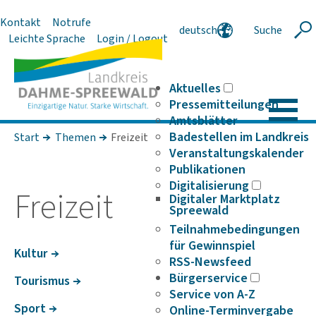
Kontakt
Notrufe
deutsch
Suche
Suche
Leichte Sprache
Login / Logout
english
polski
serbski
Aktuelles
Pressemitteilungen
Amtsblätter
Badestellen im Landkreis
Start
Themen
Freizeit
Veranstaltungskalender
Publikationen
Digitalisierung
Frei­zeit
Digitaler Marktplatz
Spreewald
Teilnahmebedingungen
für Gewinnspiel
Kultur
RSS-Newsfeed
Bürgerservice
Tourismus
Service von A-Z
Sport
Online-Terminvergabe