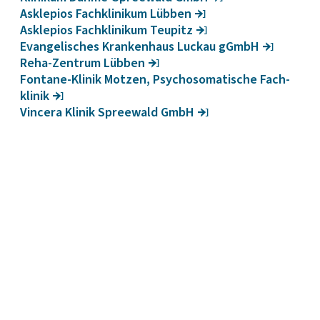
Askle­pios Fach­kli­nikum Lübben
Askle­pios Fach­kli­nikum Teupitz
Evan­ge­li­sches Kran­ken­haus Luckau gGmbH
Reha-Zentrum Lübben
Fontane-Klinik Motzen, Psycho­so­ma­ti­sche Fach­
klinik
Vincera Klinik Spree­wald GmbH