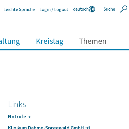
deutsch
Suche
Leichte Sprache
Login / Logout
Suche
english
polski
serbski
altung
Kreistag
Themen
Links
Notrufe
Klinikum Dahme-Spree­wald GmbH