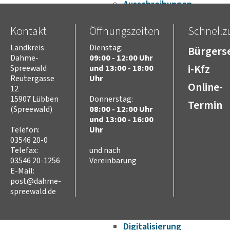
Ausschreibungen
Stellenausschreibungen
Wahlen
Kontakt
Öffnungszeiten
Schnellzu
Karriere
Landkreis
Dienstag:
Bürgerse
Kreistag
Dahme-
09:00 - 12:00 Uhr
Vorsitz des Kreistages
i-Kfz
Spreewald
und 13:00 - 18:00
Rats- und
Reutergasse
Uhr
Online-
Bürgerinformationssyste
12
Niederschriften
15907 Lübben
Donnerstag:
Termin
(Spreewald)
08:00 - 12:00 Uhr
Videoaufzeichnungen
und 13:00 - 16:00
Kreistag
Telefon:
Uhr
Themen
03546 20-0
Familie
Telefax:
und nach
Kinder
03546 20-1256
Vereinbarung
SchülerInnen
E-Mail:
Jugend
post@dahme-
Erwachsene
spreewald.de
Senioren
Bauen und Infrastruktur
Digitalisierung