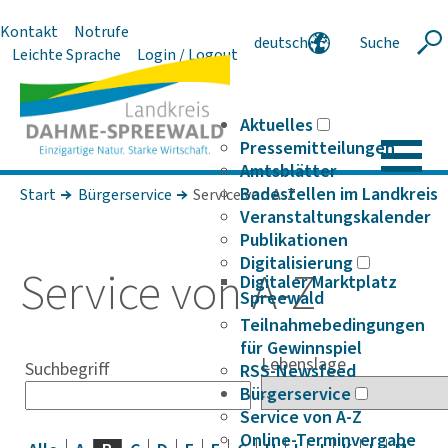
Kontakt
Notrufe
deutsch
Suche
Suche
Leichte Sprache
Login / Logout
english
polski
serbski
Aktuelles
Pressemitteilungen
Amtsblätter
Badestellen im Landkreis
Start
Bürgerservice
Service von A-Z
Veranstaltungskalender
Publikationen
Digitalisierung
Service von A-Z
Digitaler Marktplatz
Spreewald
Teilnahmebedingungen
für Gewinnspiel
Lebenslage
Suchbegriff
RSS-Newsfeed
Bürgerservice
Service von A-Z
Online-Terminvergabe