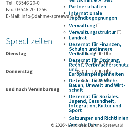
Wirtschaft & Arbeit
Tel.: 03546 20-0
Partnerschaften
Fax: 03546 20-1256
Internationale
E-Mail: info@dahme-spreewald.de
Jugendbegegnungen
Verwaltung
Verwaltungsstruktur
Landrat
Sprechzeiten
Dezernat für Finanzen,
Schulen und innere
Dienstag
Verwaltung
09:00 - 12:00 Uhr
Dezernat für Ordnung,
13:00 - 18:00 Uhr
Recht, Verbraucherschutz
und
Donnerstag
08:00 - 12:00 Uhr
Europaangelegenheiten
13:00 - 16:00 Uhr
Dezernat für Verkehr,
Bauen, Umwelt und Wirt­
und nach Vereinbarung
schaft
Dezernat für Soziales,
Jugend, Gesundheit,
Integration, Kultur und
Sport
Satzungen und Richtlinien
Amtsblätter
© 2026 - Landkreis Dahme Spreewald