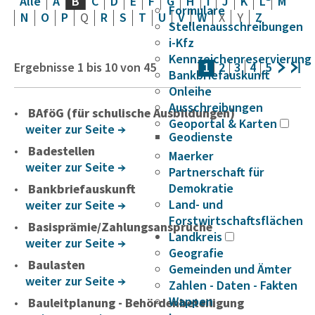
Alle
A
B
C
D
E
F
G
H
I
J
K
L
M
Formulare
N
O
P
Q
R
S
T
U
V
W
X
Y
Z
Stellenausschreibungen
i-Kfz
Kennzeichenreservierung
Ergebnisse
1
bis
10
von
45
1
2
3
4
5
Bankbriefauskunft
Onleihe
Ausschreibungen
BAföG (für schulische Ausbildungen)
Geoportal & Karten
weiter zur Seite
Geodienste
Badestellen
Maerker
weiter zur Seite
Partnerschaft für
Demokratie
Bankbriefauskunft
Land- und
weiter zur Seite
Forstwirtschaftsflächen
Basisprämie/Zahlungsansprüche
Landkreis
weiter zur Seite
Geografie
Baulasten
Gemeinden und Ämter
weiter zur Seite
Zahlen - Daten - Fakten
Wappen
Bauleitplanung - Behördenbeteiligung