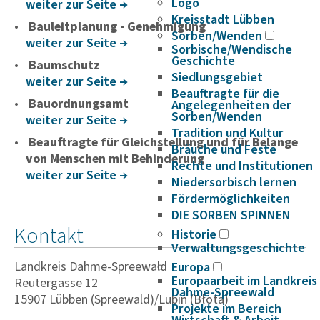
Logo
weiter zur Seite
Kreisstadt Lübben
Bauleitplanung - Genehmigung
Sorben/Wenden
weiter zur Seite
Sorbische/Wendische
Geschichte
Baumschutz
Siedlungsgebiet
weiter zur Seite
Beauftragte für die
Bauordnungsamt
Angelegenheiten der
Sorben/Wenden
weiter zur Seite
Tradition und Kultur
Beauftragte für Gleichstellung und für Belange
Bräuche und Feste
von Menschen mit Behinderung
Rechte und Institutionen
weiter zur Seite
Niedersorbisch lernen
Fördermöglichkeiten
DIE SORBEN SPINNEN
Kontakt
Historie
Verwaltungsgeschichte
Landkreis Dahme-Spreewald
Europa
Europaarbeit im Landkreis
Reutergasse 12
Dahme-Spreewald
15907 Lübben (Spreewald)/Lubin (Błota)
Projekte im Bereich