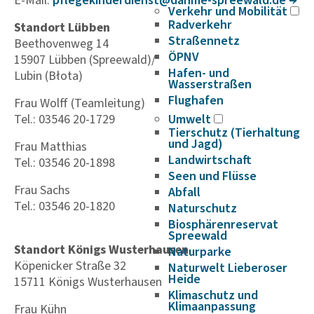
E-Mail:
pfle­ge­kin­der­dienst@dahme-spree­wald.de
Verkehr und Mobilität
Radverkehr
Standort Lübben
Straßennetz
Beethovenweg 14
ÖPNV
15907 Lübben (Spreewald)/
Hafen- und
Lubin (Błota)
Wasserstraßen
Flughafen
Frau Wolff (Teamleitung)
Tel.: 03546 20-1729
Umwelt
Tierschutz (Tierhaltung
und Jagd)
Frau Matthias
Landwirtschaft
Tel.: 03546 20-1898
Seen und Flüsse
Frau Sachs
Abfall
Tel.: 03546 20-1820
Naturschutz
Biosphärenreservat
Spreewald
Standort Königs Wusterhausen
Naturparke
Köpenicker Straße 32
Naturwelt Lieberoser
Heide
15711 Königs Wusterhausen
Klimaschutz und
Klimaanpassung
Frau Kühn