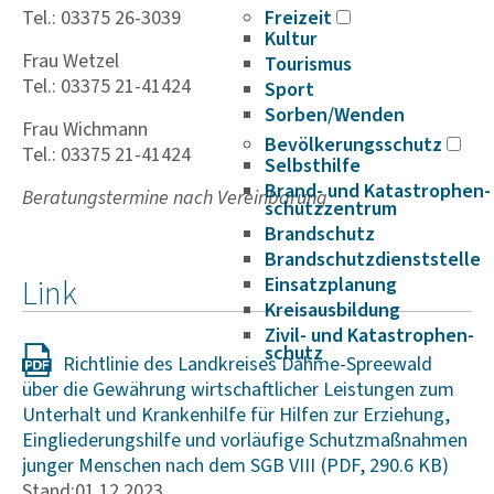
Tel.: 03375 26-3039
Freizeit
Kultur
Frau Wetzel
Tourismus
Tel.: 03375 21-41424
Sport
Sorben/Wenden
Frau Wichmann
Bevöl­ke­rungs­schutz
Tel.: 03375 21-41424
Selbst­hilfe
Brand- und Kata­s­tro­­phen­­
Beratungstermine nach Vereinbarung
schutz­­zen­trum
Brand­schutz
Brand­schutz­dienst­stelle
Link
Einsatz­pla­nung
Kreis­aus­­bil­­dung
Zivil- und Kata­s­tro­­phen­­
schutz
Richtlinie des Landkreises Dahme-Spreewald
über die Gewährung wirtschaftlicher Leistungen zum
Unterhalt und Krankenhilfe für Hilfen zur Erziehung,
Eingliederungshilfe und vorläufige Schutzmaßnahmen
junger Menschen nach dem SGB VIII
Stand:01.12.2023