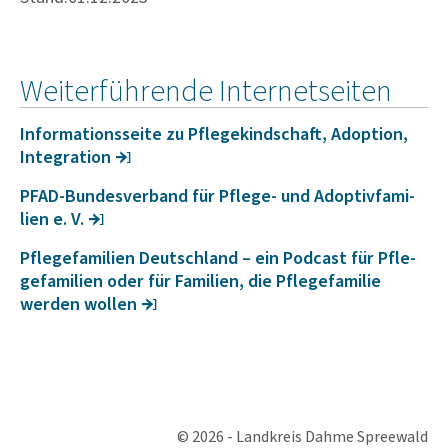
Weiterführende Internetseiten
Infor­ma­ti­ons­seite zu Pfle­ge­kind­s­chaft, Adop­tion,
Inte­gra­tion
PFAD-Bundes­ver­band für Pflege- und Adop­tiv­fa­mi­
lien e. V.
Pfle­ge­fa­mi­lien Deut­sch­land – ein Podcast für Pfle­
ge­fa­mi­lien oder für Fami­lien, die Pfle­ge­fa­milie
werden wollen
© 2026 - Landkreis Dahme Spreewald