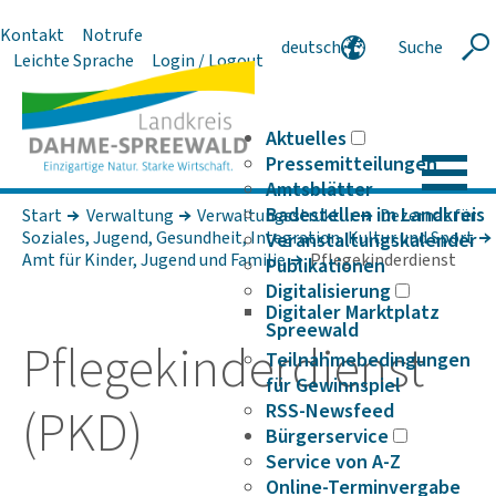
Kontakt
Notrufe
deutsch
Suche
Suche
Leichte Sprache
Login / Logout
english
polski
serbski
Aktuelles
Pressemitteilungen
Amtsblätter
Badestellen im Landkreis
Start
Verwaltung
Verwaltungsstruktur
Dezernat für
Soziales, Jugend, Gesundheit, Integration, Kultur und Sport
Veranstaltungskalender
Amt für Kinder, Jugend und Familie
Pflegekinderdienst
Publikationen
Digitalisierung
Digitaler Marktplatz
Spreewald
Pfle­ge­kin­der­dienst
Teilnahmebedingungen
für Gewinnspiel
(PKD)
RSS-Newsfeed
Bürgerservice
Service von A-Z
Online-Terminvergabe