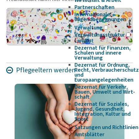
Wirtschaft & Arbeit
Partnerschaften
Internationale
Jugendbegegnungen
Verwaltung
Verwaltungsstruktur
Landrat
Dezernat für Finanzen,
Schulen und innere
Verwaltung
Dezernat für Ordnung,
Pfle­ge­el­tern werden
Recht, Verbraucherschutz
und
Europaangelegenheiten
Dezernat für Verkehr,
Bauen, Umwelt und Wirt­
schaft
Dezernat für Soziales,
Jugend, Gesundheit,
Integration, Kultur und
Sport
Satzungen und Richtlinien
Amtsblätter