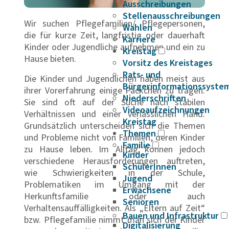
Ausschreibungen
Stellenausschreibungen
Wir suchen Pflegefamilien/ Pflegepersonen,
Wahlen
die für kurze Zeit, langfristig oder dauerhaft
Karriere
Kinder oder Jugendliche aufnehmen und ein zu
Kreistag
Hause bieten.
Vorsitz des Kreistages
Rats- und
Die Kinder und Jugendlichen haben meist aus
Bürgerinformationssyste
ihrer Vorerfahrung einige Päckchen zu tragen.
Niederschriften
Sie sind oft auf der Suche nach stabilen
Videoaufzeichnungen
Verhältnissen und einer verlässlichen Hand.
Kreistag
Grundsätzlich unterscheiden sich die Themen
Themen
und Probleme nicht von Familien, deren Kinder
Familie
zu Hause leben. Im Alltag können jedoch
Kinder
verschiedene Herausforderungen auftreten,
SchülerInnen
wie Schwierigkeiten in der Schule,
Jugend
Problematiken im Umgang mit der
Erwachsene
Herkunftsfamilie oder auch
Senioren
Verhaltensauffälligkeiten. Als „Eltern auf Zeit“
Bauen und Infrastruktur
bzw. Pflegefamilie nimmt man sich der Kinder
Digitalisierung