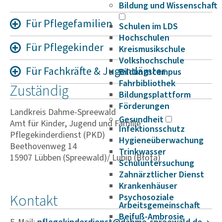
Bildung und Wissenschaft
Für Pfle­ge­fa­mi­lien
Schulen im LDS
Hochschulen
Für Pfle­ge­kinder
Kreismusikschule
Volkshochschule
Für Fach­kräfte & Jugend­ämter
Bildungscampus
Fahrbibliothek
Zuständig
Bildungsplattform
Förderungen
Landkreis Dahme-Spreewald
Gesundheit
Amt für Kinder, Jugend und Familie
Infektionsschutz
Pflegekinderdienst (PKD)
Hygieneüberwachung
Beethovenweg 14
Trinkwasser
15907 Lübben (Spreewald)/ Lubin (Błota)
Schuluntersuchung
Zahnärztlicher Dienst
Krankenhäuser
Kontakt
Psychosoziale
Arbeitsgemeinschaft
Beifuß-Ambrosie