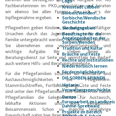
Logo
Fachberaterinnen im PKD unterstützen und beraten
Kreisstadt Lübben
wir ebenso bei allen Fragen, die sich aus der
Sorben/Wenden
Inpflegenahme ergeben.
Sorbische/Wendische
Geschichte
Pflegeeltern geben Kindern, die aufgrund vielfältiger
Siedlungsgebiet
Ursachen durch das Jugendamt in einer anderen
Beauftragte für die
Angelegenheiten der
Familie untergebracht werden, Geborgenheit und Halt.
Sorben/Wenden
Sie übernehmen eine verantwortungsvolle und
Tradition und Kultur
wichtige Aufgabe. Wir stehen Ihnen als
Bräuche und Feste
Beratungsdienst zur Seite und vermitteln bei Bedarf
Rechte und Institutionen
auch weitere Hilfs- und Beratungsangebote.
Niedersorbisch lernen
Fördermöglichkeiten
Für die Pflegefamilien schaffen wir Kontakte und
DIE SORBEN SPINNEN
Austauschmöglichkeiten. Die Pflegeeltern-
Historie
Stammtischtreffen, Fortbildungsangebote und Feste
Verwaltungsgeschichte
sind unter den Pflegefamilien sehr beliebt. Hier haben
Europa
Pflegefamilien die Gelegenheiten für Austausch,
Europaarbeit im Landkreis
lebhafte Aktionen und auch gemütliches
Dahme-Spreewald
Beisammensein. Schon so manche langjährige
Projekte im Bereich
Freundschaft nahm hier ihren Anfang.