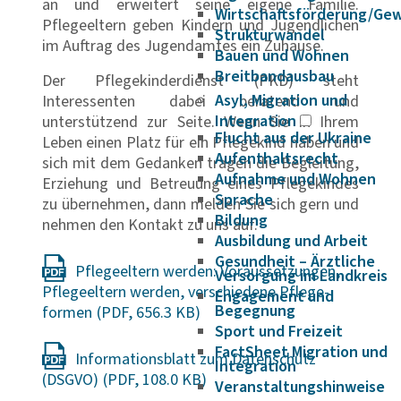
an und erweitert seine eigene Familie.
Wirtschaftsförderung/Ge
Pflegeeltern geben Kindern und Jugendlichen
Strukturwandel
im Auftrag des Jugendamtes ein Zuhause.
Bauen und Wohnen
Breitbandausbau
Der Pflegekinderdienst (PKD) steht
Asyl, Migration und
Interessenten dabei beratend und
Integration
unterstützend zur Seite. Wenn Sie in Ihrem
Flucht aus der Ukraine
Leben einen Platz für ein Pflegekind haben und
Aufenthaltsrecht
sich mit dem Gedanken tragen die Begleitung,
Aufnahme und Wohnen
Erziehung und Betreuung eines Pflegekindes
Sprache
zu übernehmen, dann melden Sie sich gern und
Bildung
nehmen den Kontakt zu uns auf.
Ausbildung und Arbeit
Gesundheit – Ärztliche
Pfle­ge­el­tern werden: Voraus­set­zungen,
Versorgung im Landkreis
Pfle­ge­el­tern werden, verschie­dene Pfle­ge­
Engagement und
Begegnung
formen
Sport und Freizeit
FactSheet Migration und
Infor­ma­ti­ons­blatt zum Daten­schutz
Integration
(DSGVO)
Veranstaltungshinweise