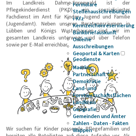
Im Landkreis Dahme-Spreewald ist der
Formulare
Pflegekinderdienst (PKD) ein spezialisierter
Stellenausschreibungen
Fachdienst im Amt für Kinder, Jugend und Familie
i-Kfz
(Jugendamt). Neben unseren Beratungsräumen in
Kennzeichenreservierung
Lübben und Königs Wusterhausen sind wir im
Bankbriefauskunft
gesamten Landkreis unterwegs und über Telefon
Onleihe
sowie per E-Mail erreichbar.
Ausschreibungen
Geoportal & Karten
Geodienste
Maerker
Partnerschaft für
Demokratie
Land- und
Forstwirtschaftsflächen
Landkreis
Geografie
Gemeinden und Ämter
Zahlen - Daten - Fakten
Wir suchen für Kinder passende Pflegefamilien und
Wappen
bereiten alle Beteiligten auf diese Aufgabe vor. Als