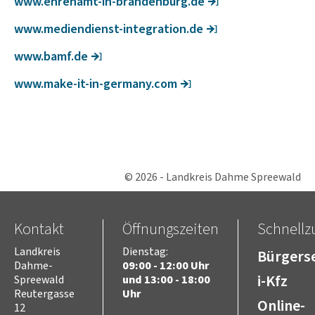
www.ehrenamt-in-bran­den­burg.de
www.medi­en­dienst-inte­gra­tion.de
www.bamf.de
www.make-it-in-germany.com
© 2026 - Landkreis Dahme Spreewald
Kontakt
Öffnungszeiten
Schnellzu
Landkreis
Dienstag:
Bürgerse
Dahme-
09:00 - 12:00 Uhr
i-Kfz
Spreewald
und 13:00 - 18:00
Reutergasse
Uhr
Online-
12