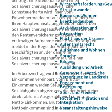
benötigt eine Steuerkarte und einen
Wirtschaftsförderung/Ge
Sozialversicherungsausweis. Eine
Strukturwandel
Lohnsteuerkarte wird Ihnen vom
Bauen und Wohnen
Einwohnermeldeamt ausgestellt, in dem Sie
Breitbandausbau
Ihren Hauptwohnsitz angemeldet haben. Den
Asyl, Migration und
Sozialversicherungsausweis erhalten Sie bei
Integration
den Rentenversicherungsträgern. Bei
Flucht aus der Ukraine
erstmaliger Aufnahme einer Erwerbstätigkeit
Aufenthaltsrecht
meldet in der Regel der Arbeitgeber den
Aufnahme und Wohnen
Beschäftigten an, der dann eine
Sprache
Sozialversicherungsnummer und einen
Bildung
Sozialversicherungsausweis erhält.
Ausbildung und Arbeit
Gesundheit – Ärztliche
Im Arbeitsvertrag wird in der Regel ein Brutto-
Versorgung im Landkreis
Einkommen vereinbart. Vom Brutto-
Engagement und
Einkommen werden Steuern und
Begegnung
Sozialabgaben abgezogen, die der Arbeitgeber
Sport und Freizeit
direkt abführt. Ausgezahlt wird somit das
FactSheet Migration und
Netto-Einkommen. Brutto- und
Integration
Nettoeinkommen sind in einer
Veranstaltungshinweise