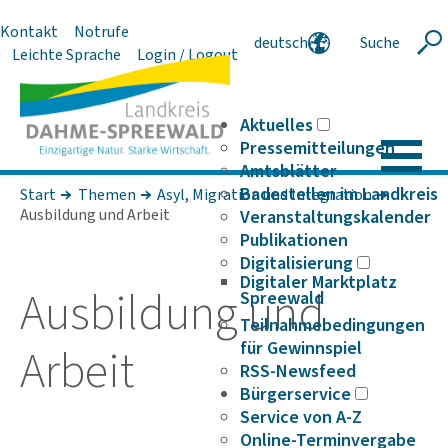
Kontakt
Notrufe
deutsch
Suche
Suche
Leichte Sprache
Login / Logout
english
polski
serbski
Aktuelles
Pressemitteilungen
Amtsblätter
Badestellen im Landkreis
Start
Themen
Asyl, Migration und Integration
Ausbildung und Arbeit
Veranstaltungskalender
Publikationen
Digitalisierung
Digitaler Marktplatz
Ausbil­dung und
Spreewald
Teilnahmebedingungen
für Gewinnspiel
Arbeit
RSS-Newsfeed
Bürgerservice
Service von A-Z
Online-Terminvergabe