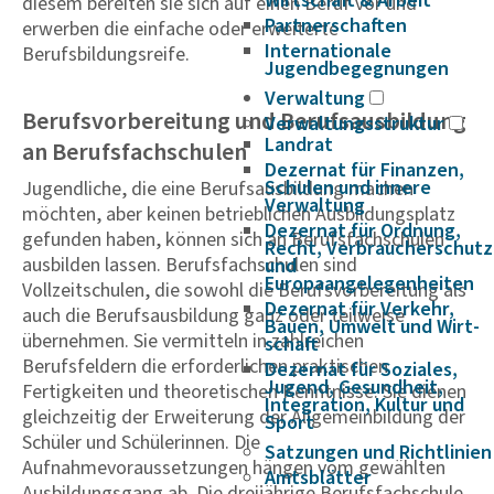
Wirtschaft & Arbeit
diesem bereiten sie sich auf einen Beruf vor und
Partnerschaften
erwerben die einfache oder erweiterte
Internationale
Berufsbildungsreife.
Jugendbegegnungen
Verwaltung
Berufsvorbereitung und Berufsausbildung
Verwaltungsstruktur
Landrat
an Berufsfachschulen
Dezernat für Finanzen,
Schulen und innere
Jugendliche, die eine Berufsausbildung machen
Verwaltung
möchten, aber keinen betrieblichen Ausbildungsplatz
Dezernat für Ordnung,
gefunden haben, können sich an Berufsfachschulen
Recht, Verbraucherschutz
ausbilden lassen. Berufsfachschulen sind
und
Europaangelegenheiten
Vollzeitschulen, die sowohl die Berufsvorbereitung als
Dezernat für Verkehr,
auch die Berufsausbildung ganz oder teilweise
Bauen, Umwelt und Wirt­
übernehmen. Sie vermitteln in zahlreichen
schaft
Berufsfeldern die erforderlichen praktischen
Dezernat für Soziales,
Jugend, Gesundheit,
Fertigkeiten und theoretischen Kenntnisse. Sie dienen
Integration, Kultur und
gleichzeitig der Erweiterung der Allgemeinbildung der
Sport
Schüler und Schülerinnen. Die
Satzungen und Richtlinien
Aufnahmevoraussetzungen hängen vom gewählten
Amtsblätter
Ausbildungsgang ab. Die dreijährige Berufsfachschule