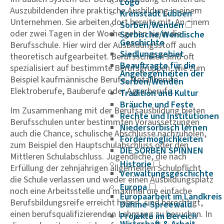
Logo
Auszubildenden ihre praktische Ausbildung in einem
Kreisstadt Lübben
Unternehmen. Sie arbeiten dort bereits mit. An einem
Sorben/Wenden
oder zwei Tagen in der Woche gehen sie in die
Sorbische/Wendische
Geschichte
Berufsschule. Hier wird der Ausbildungsstoff auch
Siedlungsgebiet
theoretisch aufgearbeitet. Berufsschulen sind oft
Beauftragte für die
spezialisiert auf bestimmte Berufsgruppen, wie zum
Angelegenheiten der
Beispiel kaufmännische Berufe, Metallberufe,
Sorben/Wenden
Elektroberufe, Bauberufe oder Agrarberufe.
Tradition und Kultur
Bräuche und Feste
Im Zusammenhang mit der Berufsausbildung bieten
Rechte und Institutionen
Berufsschulen unter bestimmten Voraussetzungen
Niedersorbisch lernen
auch die Chance, schulische Abschlüsse nachzuholen,
Fördermöglichkeiten
zum Beispiel den Hauptschulabschluss oder den
DIE SORBEN SPINNEN
Mittleren Schulabschluss. Jugendliche, die nach
Historie
Erfüllung der zehnjährigen allgemeinen Schulpflicht
Verwaltungsgeschichte
die Schule verlassen und weder einen Ausbildungsplatz
Europa
noch eine Arbeitsstelle und maximal die einfache
Europaarbeit im Landkreis
Berufsbildungsreife erreicht haben, sind berechtigt,
Dahme-Spreewald
einen berufsqualifizierenden Lehrgang zu besuchen. In
Projekte im Bereich