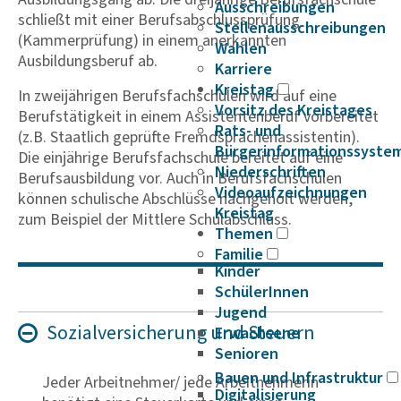
Ausschreibungen
schließt mit einer Berufsabschlussprüfung
Stellenausschreibungen
(Kammerprüfung) in einem anerkannten
Wahlen
Ausbildungsberuf ab.
Karriere
Kreistag
In zweijährigen Berufsfachschulen wird auf eine
Vorsitz des Kreistages
Berufstätigkeit in einem Assistentenberuf vorbereitet
Rats- und
(z.B. Staatlich geprüfte Fremdsprachenassistentin).
Bürgerinformationssyste
Die einjährige Berufsfachschule bereitet auf eine
Niederschriften
Berufsausbildung vor. Auch in Berufsfachschulen
Videoaufzeichnungen
können schulische Abschlüsse nachgeholt werden,
Kreistag
zum Beispiel der Mittlere Schulabschluss.
Themen
Familie
Kinder
SchülerInnen
Jugend
Sozi­a­l­ver­si­che­rung und Steuern
Erwachsene
Senioren
Bauen und Infrastruktur
Jeder Arbeitnehmer/ jede Arbeitnehmerin
Digitalisierung