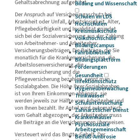
Gehaltsabrechnung aufgeführt.
Bildung und Wissenschaft
Der Anspruch auf Versicherungsschutz bei
Schulen im LDS
Krankheit oder Unfall, Arbeitslosigkeit, Alter,
Hochschulen
Pflegebedürftigkeit und Invalidität gründet
Kreismusikschule
sich bei der Sozialversicherung aus der Zahlung
Volkshochschule
von Arbeitnehmer- und Arbeitgeber-
Bildungscampus
Versicherungsbeiträgen. Die Beiträge, die Sie
Fahrbibliothek
monatlich für die Krankenversicherung, die
Bildungsplattform
Arbeitslosenversicherung, die
Förderungen
Rentenversicherung und die
Gesundheit
Pflegeversicherung bezahlen, nennt man
Infektionsschutz
Sozialabgaben. Die Höhe Ihrer Sozialabgaben
Hygieneüberwachung
ist von Ihrem Einkommen abhängig, sie
Trinkwasser
werden jeweils zur Hälfte vom Arbeitgeber und
Schuluntersuchung
von Ihnen bezahlt. Ihr Anteil wird automatisch
Zahnärztlicher Dienst
vom Gehalt abgezogen, der Arbeitgeber muss
Krankenhäuser
die Beiträge an die Versicherungen überweisen.
Psychosoziale
Arbeitsgemeinschaft
Versteuert wird das Brutto-Gehalt. Der
Beifuß-Ambrosie