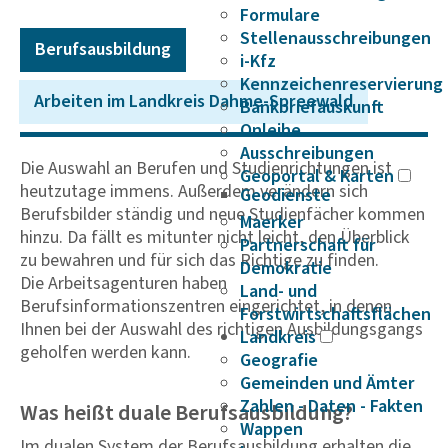
Formulare
Stellenausschreibungen
Berufs­aus­bil­dung
i-Kfz
Kennzeichenreservierung
Arbeiten im Land­kreis Dahme-Spree­wald
Bankbriefauskunft
Onleihe
Ausschreibungen
Die Auswahl an Berufen und Studienrichtungen ist
Geoportal & Karten
heutzutage immens. Außerdem verändern sich
Geodienste
Berufsbilder ständig und neue Studienfächer kommen
Maerker
hinzu. Da fällt es mitunter nicht leicht, den Überblick
Partnerschaft für
zu bewahren und für sich das Richtige zu finden.
Demokratie
Die Arbeitsagenturen haben
Land- und
Berufsinformationszentren eingerichtet, in denen
Forstwirtschaftsflächen
Ihnen bei der Auswahl des richtigen Ausbildungsgangs
Landkreis
geholfen werden kann.
Geografie
Gemeinden und Ämter
Zahlen - Daten - Fakten
Was heißt duale Berufsausbildung?
Wappen
Im dualen System der Berufsausbildung erhalten die