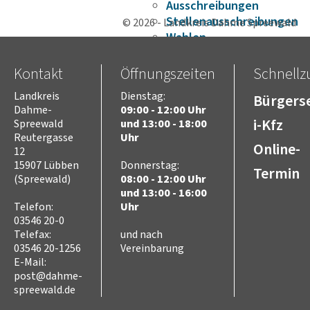
Ausschreibungen
Stellenausschreibungen
© 2026 - Landkreis Dahme Spreewald
Wahlen
Karriere
Kreistag
Kontakt
Öffnungszeiten
Schnellzu
Vorsitz des Kreistages
Landkreis
Dienstag:
Bürgerse
Rats- und
Dahme-
09:00 - 12:00 Uhr
Bürgerinformationssyste
i-Kfz
Spreewald
und 13:00 - 18:00
Niederschriften
Reutergasse
Uhr
Online-
Videoaufzeichnungen
12
Kreistag
15907 Lübben
Donnerstag:
Termin
(Spreewald)
08:00 - 12:00 Uhr
Themen
und 13:00 - 16:00
Familie
Telefon:
Uhr
Kinder
03546 20-0
SchülerInnen
Telefax:
und nach
Jugend
03546 20-1256
Vereinbarung
Erwachsene
E-Mail:
Senioren
post@dahme-
spreewald.de
Bauen und Infrastruktur
Digitalisierung