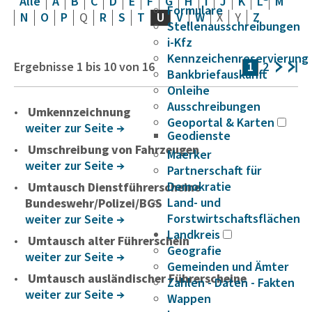
Alle
A
B
C
D
E
F
G
H
I
J
K
L
M
Formulare
N
O
P
Q
R
S
T
U
V
W
X
Y
Z
Stellenausschreibungen
i-Kfz
Kennzeichenreservierung
Ergebnisse
1
bis
10
von
16
1
2
Bankbriefauskunft
Onleihe
Ausschreibungen
Umkennzeichnung
Geoportal & Karten
weiter zur Seite
Geodienste
Umschreibung von Fahrzeugen
Maerker
weiter zur Seite
Partnerschaft für
Demokratie
Umtausch Dienstführerscheine
Land- und
Bundeswehr/Polizei/BGS
Forstwirtschaftsflächen
weiter zur Seite
Landkreis
Umtausch alter Führerschein
Geografie
weiter zur Seite
Gemeinden und Ämter
Umtausch ausländischer Führerscheine
Zahlen - Daten - Fakten
weiter zur Seite
Wappen