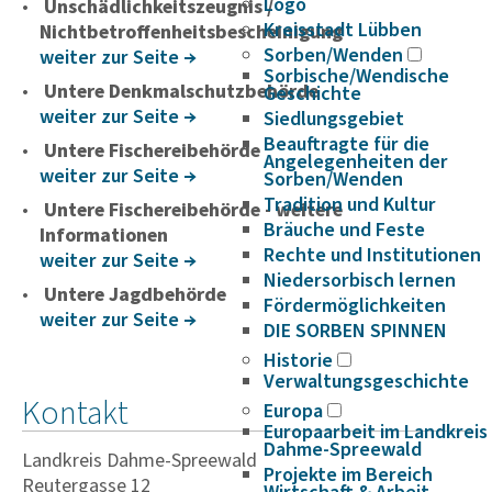
Logo
Unschädlichkeitszeugnis /
Kreisstadt Lübben
Nichtbetroffenheitsbescheinigung
Sorben/Wenden
weiter zur Seite
Sorbische/Wendische
Untere Denkmalschutzbehörde
Geschichte
weiter zur Seite
Siedlungsgebiet
Beauftragte für die
Untere Fischereibehörde
Angelegenheiten der
weiter zur Seite
Sorben/Wenden
Tradition und Kultur
Untere Fischereibehörde - weitere
Bräuche und Feste
Informationen
Rechte und Institutionen
weiter zur Seite
Niedersorbisch lernen
Untere Jagdbehörde
Fördermöglichkeiten
weiter zur Seite
DIE SORBEN SPINNEN
Historie
Verwaltungsgeschichte
Kontakt
Europa
Europaarbeit im Landkreis
Dahme-Spreewald
Landkreis Dahme-Spreewald
Projekte im Bereich
Reutergasse 12