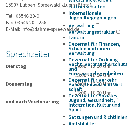
Wirtschaft & Arbeit
15907 Lübben (Spreewald)/Lubin (Błota)
Partnerschaften
Internationale
Tel.: 03546 20-0
Jugendbegegnungen
Fax: 03546 20-1256
Verwaltung
E-Mail: info@dahme-spreewald.de
Verwaltungsstruktur
Landrat
Dezernat für Finanzen,
Schulen und innere
Sprechzeiten
Verwaltung
Dezernat für Ordnung,
Recht, Verbraucherschutz
Dienstag
09:00 - 12:00 Uhr
und
Europaangelegenheiten
13:00 - 18:00 Uhr
Dezernat für Verkehr,
Donnerstag
08:00 - 12:00 Uhr
Bauen, Umwelt und Wirt­
schaft
13:00 - 16:00 Uhr
Dezernat für Soziales,
Jugend, Gesundheit,
und nach Vereinbarung
Integration, Kultur und
Sport
Satzungen und Richtlinien
Amtsblätter