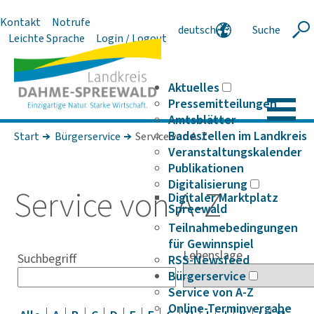
Kontakt
Notrufe
deutsch
Suche
Suche
Leichte Sprache
Login / Logout
english
polski
serbski
Aktuelles
Pressemitteilungen
Amtsblätter
Badestellen im Landkreis
Start
Bürgerservice
Service von A-Z
Veranstaltungskalender
Publikationen
Digitalisierung
Service von A-Z
Digitaler Marktplatz
Spreewald
Teilnahmebedingungen
für Gewinnspiel
Lebenslage
Suchbegriff
RSS-Newsfeed
Bürgerservice
Service von A-Z
Online-Terminvergabe