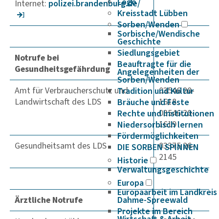
Logo
Internet:
polizei.bran­den­burg.de/
Kreisstadt Lübben
Sorben/Wenden
Sorbische/Wendische
Geschichte
Siedlungsgebiet
Notrufe bei
Beauftragte für die
Gesundheitsgefährdung
Angelegenheiten der
Sorben/Wenden
Amt für Verbraucherschutz und
03546 20-
Tradition und Kultur
Landwirtschaft des LDS
1618
Bräuche und Feste
03546 20-
Rechte und Institutionen
1619
Niedersorbisch lernen
Fördermöglichkeiten
Gesundheitsamt des LDS
03375 26-
DIE SORBEN SPINNEN
2145
Historie
Verwaltungsgeschichte
Europa
Europaarbeit im Landkreis
Ärztliche Notrufe
Dahme-Spreewald
Projekte im Bereich