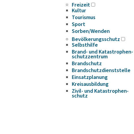
Freizeit
Kultur
Tourismus
Sport
Sorben/Wenden
Bevöl­ke­rungs­schutz
Selbst­hilfe
Brand- und Kata­s­tro­­phen­­
schutz­­zen­trum
Brand­schutz
Brand­schutz­dienst­stelle
Einsatz­pla­nung
Kreis­aus­­bil­­dung
Zivil- und Kata­s­tro­­phen­­
schutz