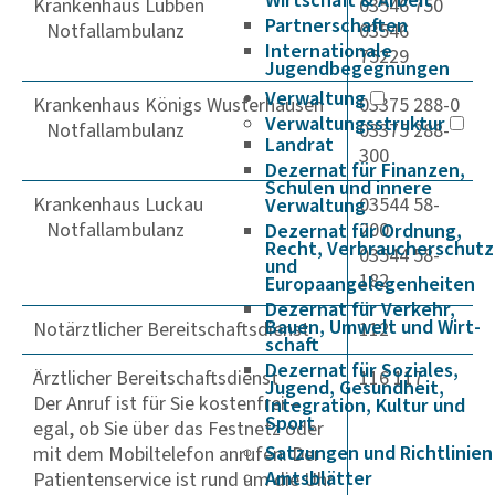
Wirtschaft & Arbeit
Krankenhaus Lübben
03546 750
Partnerschaften
Notfallambulanz
03546
Internationale
75229
Jugendbegegnungen
Verwaltung
Krankenhaus Königs Wusterhausen
03375 288-0
Verwaltungsstruktur
Notfallambulanz
03375 288-
Landrat
300
Dezernat für Finanzen,
Schulen und innere
Krankenhaus Luckau
03544 58-
Verwaltung
Notfallambulanz
200
Dezernat für Ordnung,
Recht, Verbraucherschutz
03544 58-
und
182
Europaangelegenheiten
Dezernat für Verkehr,
Bauen, Umwelt und Wirt­
Notärztlicher Bereitschaftsdienst
112
schaft
Dezernat für Soziales,
Ärztlicher Bereitschaftsdienst
116 117
Jugend, Gesundheit,
Der Anruf ist für Sie kostenfrei –
Integration, Kultur und
Sport
egal, ob Sie über das Festnetz oder
Satzungen und Richtlinien
mit dem Mobiltelefon anrufen. Der
Amtsblätter
Patientenservice ist rund um die Uhr