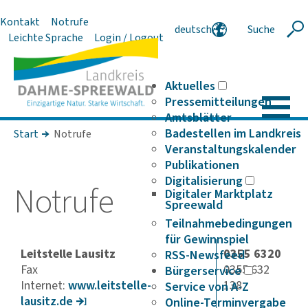
Kontakt
Notrufe
deutsch
Suche
Suche
Leichte Sprache
Login / Logout
english
polski
serbski
Aktuelles
Pressemitteilungen
Amtsblätter
Badestellen im Landkreis
Start
Notrufe
Veranstaltungskalender
Publikationen
Digitalisierung
Notrufe
Digitaler Marktplatz
Spreewald
Teilnahmebedingungen
für Gewinnspiel
Leitstelle Lausitz
0355 6320
RSS-Newsfeed
Fax
0
355 632
Bürgerservice
Internet:
www.leit­stelle-
138
Service von A-Z
lausitz.de
Online-Terminvergabe