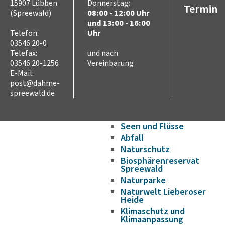
15907 Lübben
Donnerstag:
Termin
Verkehr und Mobilität
(Spreewald)
08:00 - 12:00 Uhr
Radverkehr
und 13:00 - 16:00
Straßennetz
Telefon:
Uhr
ÖPNV
03546 20-0
Hafen- und
Telefax:
und nach
Wasserstraßen
03546 20-1256
Vereinbarung
Flughafen
E-Mail:
post@dahme-
Umwelt
spreewald.de
Tierschutz (Tierhaltung
und Jagd)
Landwirtschaft
Seen und Flüsse
Abfall
Naturschutz
Biosphärenreservat
Spreewald
Naturparke
Naturwelt Lieberoser
Heide
Klimaschutz und
Klimaanpassung