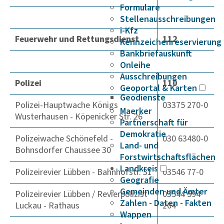
Formulare
Stellenausschreibungen
i-Kfz
Feuerwehr und Rettungsdienst
112
Kennzeichenreservierung
Bankbriefauskunft
Onleihe
Ausschreibungen
Polizei
110
Geoportal & Karten
Geodienste
Polizei-Hauptwache Königs
03375 270-0
Maerker
Wusterhausen - Köpenicker Str. 26
Partnerschaft für
Demokratie
Polizeiwache Schönefeld -
030 63480-0
Land- und
Bohnsdorfer Chaussee 30
Forstwirtschaftsflächen
Landkreis
Polizeirevier Lübben - Bahnhofstr. 31
03546 77-0
Geografie
Gemeinden und Ämter
Polizeirevier Lübben / Revierpolizist
03544 594
Zahlen - Daten - Fakten
Luckau - Rathaus
204
Wappen