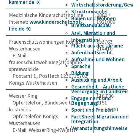
kummer.de
Wirtschaftsförderung/Ge
Strukturwandel
Medizinische Kinderschutzhotline
0800 /
Bauen und Wohnen
Internet:
www.kinder­schutz­hot­
1921000
Breitbandausbau
line.de
Asyl, Migration und
Integration
Frauenschutzwohnungen Königs
033763
Flucht aus der Ukraine
Wusterhausen
214410
Aufenthaltsrecht
E-Mail:
Aufnahme und Wohnen
frauenschutzwohnung(at)dahme-
Sprache
spreewald.de
Bildung
Postamt 1, Postfach 1236, 15702
Ausbildung und Arbeit
Königs Wusterhausen
Gesundheit – Ärztliche
Versorgung im Landkreis
Weisser Ring
116 006
Engagement und
Opfertelefon, Bundesweit,
0151
Begegnung
kostenlos
55164700
Sport und Freizeit
Opfertelefon Königs
FactSheet Migration und
Integration
Wusterhausen
Veranstaltungshinweise
E-Mail: WeisserRing-KW(at)t-