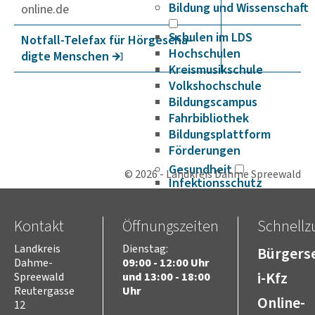
Bildung und Wissenschaft
online.de
Schulen im LDS
Notfall-Telefax für Hörge­schä­
Hochschulen
digte Menschen
Kreismusikschule
Volkshochschule
Bildungscampus
Fahrbibliothek
Bildungsplattform
Förderungen
Gesundheit
© 2026 - Landkreis Dahme Spreewald
Infektionsschutz
Hygieneüberwachung
Trinkwasser
Kontakt
Öffnungszeiten
Schnellzu
Schuluntersuchung
Zahnärztlicher Dienst
Landkreis
Dienstag:
Bürgerse
Dahme-
09:00 - 12:00 Uhr
Krankenhäuser
i-Kfz
Spreewald
und 13:00 - 18:00
Psychosoziale
Arbeitsgemeinschaft
Reutergasse
Uhr
Online-
12
Beifuß-Ambrosie