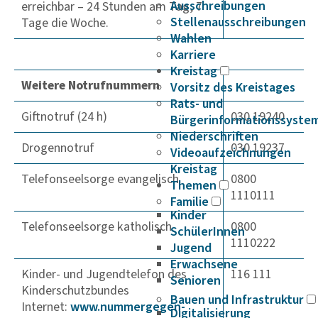
Ausschreibungen
erreichbar – 24 Stunden am Tag, 7
Stellenausschreibungen
Tage die Woche.
Wahlen
Karriere
Kreistag
Weitere Notrufnummern
Vorsitz des Kreistages
Rats- und
Giftnotruf (24 h)
030 19240
Bürgerinformationssyste
Niederschriften
Drogennotruf
030 19237
Videoaufzeichnungen
Kreistag
Telefonseelsorge evangelisch
0800
Themen
1110111
Familie
Kinder
Telefonseelsorge katholisch
0800
SchülerInnen
1110222
Jugend
Erwachsene
Kinder- und Jugendtelefon des
116 111
Senioren
Kinderschutzbundes
Bauen und Infrastruktur
Internet:
www.nummer­ge­gen­
Digitalisierung