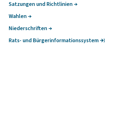
Satzungen und Richt­li­nien
Wahlen
Nieder­schriften
Rats- und Bürge­r­in­for­ma­ti­ons­system