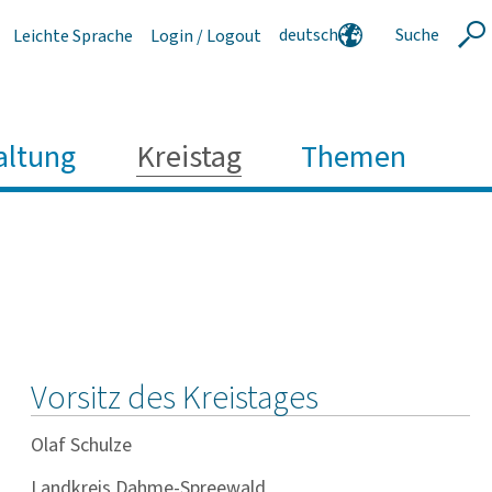
deutsch
Suche
Leichte Sprache
Login / Logout
Suche
english
polski
serbski
altung
Kreistag
Themen
Vorsitz des Kreistages
Olaf Schulze
Landkreis Dahme-Spreewald