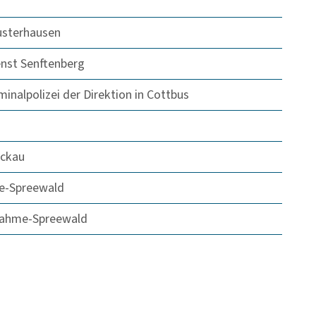
usterhausen
enst Senftenberg
minalpolizei der Direktion in Cottbus
uckau
me-Spreewald
 Dahme-Spreewald