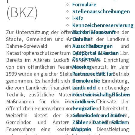
Formulare
(BKZ)
Stellenausschreibungen
i-Kfz
Kennzeichenreservierung
Zur Unterstützung der öffentlichen Feuerwehren der
Bankbriefauskunft
Städte, Gemeinden und Ämter hält der Landkreis
Onleihe
Dahme-Spreewald ein Brand- und
Ausschreibungen
Katastrophenschutzzentrum (BKZ) in Luckau vor.
Geoportal & Karten
Geodienste
Bereits im Altkreis Luckau wurde diese Einrichtung
von den öffentlichen Feuerwehren genutzt. Im Jahr
Maerker
1999 wurde an gleicher Stelle ein neues BKZ in Betrieb
Partnerschaft für
genommen. Es handelt sich hier um eine Einrichtung,
Demokratie
die vom Landkreis finanziert wird und die notwendige
Land- und
Technik, zusätzliche Materialien sowie logistische
Forstwirtschaftsflächen
Maßnahmen für den überörtlichen Einsatz der
Landkreis
öffentlichen Feuerwehren vorbereitet und bereitstellt.
Geografie
Weiterhin bietet der Landkreis den Städten,
Gemeinden und Ämter
Gemeinden und Ämtern für die öffentlichen
Zahlen - Daten - Fakten
Feuerwehren eine kostenneutrale Dienstleistung
Wappen