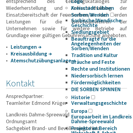
entsprechend des Leistungskataloges zur
Logo
Wiederherstellung und Aufrechterhaltung der
Kreisstadt Lübben
Einsatzbereitschaft der Feuerwehren an. Auch werden
Sorben/Wenden
Sorbische/Wendische
Leistungen für die Werkfeuerwehren der
Geschichte
Unternehmen sowie für weitere Betriebe auf
Siedlungsgebiet
Grundlage einer gültigen Gebührensatzung angeboten.
Beauftragte für die
Angelegenheiten der
Leis­tungen
Sorben/Wenden
Kreis­aus­bil­dung
Tradition und Kultur
Atem­schutz­übungs­an­lage
Bräuche und Feste
Rechte und Institutionen
Niedersorbisch lernen
Kontakt
Fördermöglichkeiten
DIE SORBEN SPINNEN
Ansprechpartner:
Historie
Teamleiter Edmond Krüger
Verwaltungsgeschichte
Europa
Landkreis Dahme-Spreewald
Europaarbeit im Landkreis
Ordnungsamt
Dahme-Spreewald
Sachgebiet Brand- und Bevölkerungschutz
Projekte im Bereich