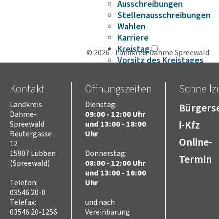
Ausschreibungen
Stellenausschreibungen
Wahlen
Karriere
Kreistag
© 2026 - Landkreis Dahme Spreewald
Vorsitz des Kreistages
Rats- und
Bürgerinformationssyste
Kontakt
Öffnungszeiten
Schnellzu
Niederschriften
Landkreis
Dienstag:
Videoaufzeichnungen
Bürgerse
Dahme-
09:00 - 12:00 Uhr
Kreistag
i-Kfz
Spreewald
und 13:00 - 18:00
Themen
Reutergasse
Uhr
Familie
Online-
12
Kinder
15907 Lübben
Donnerstag:
Termin
SchülerInnen
(Spreewald)
08:00 - 12:00 Uhr
Jugend
und 13:00 - 16:00
Erwachsene
Telefon:
Uhr
03546 20-0
Senioren
Telefax:
und nach
Bauen und Infrastruktur
03546 20-1256
Vereinbarung
Digitalisierung