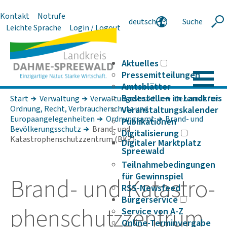
Kontakt
Notrufe
deutsch
Suche
Suche
Leichte Sprache
Login / Logout
english
polski
serbski
Aktuelles
Pressemitteilungen
Amtsblätter
Badestellen im Landkreis
Start
Verwaltung
Verwaltungsstruktur
Dezernat für
Ordnung, Recht, Verbraucherschutz und
Veranstaltungskalender
Europaangelegenheiten
Ordnungsamt
Brand- und
Publikationen
Bevölkerungsschutz
Brand- und
Digitalisierung
Katastrophenschutzzentrum (BKZ)
Digitaler Marktplatz
Spreewald
Teilnahmebedingungen
für Gewinnspiel
Brand- und Kata­s­tro­
RSS-Newsfeed
Bürgerservice
phen­schutz­zen­trum
Service von A-Z
Online-Terminvergabe