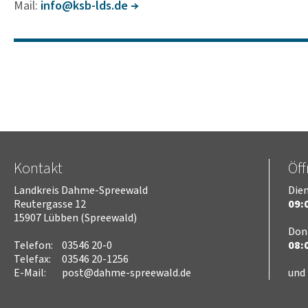
Mail:
info@ksb-lds.de
Kontakt
Öf
Landkreis Dahme-Spreewald
Dien
Reutergasse 12
09:0
15907 Lübben (Spreewald)
Don
Telefon:
03546 20-0
08:0
Telefax:
03546 20-1256
E-Mail:
post@dahme-spreewald.de
und