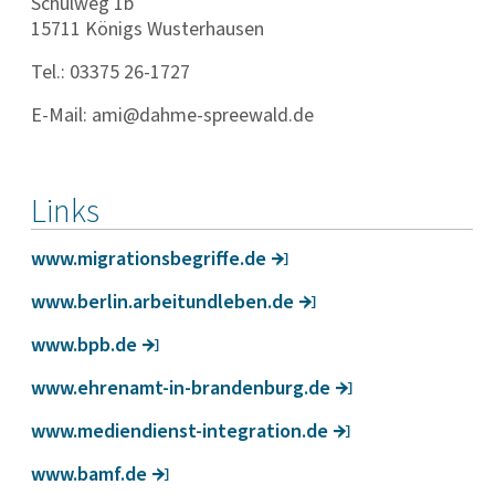
Schulweg 1b
15711 Königs Wusterhausen
Tel.: 03375 26-1727
E-Mail: ami@dahme-spreewald.de
Links
www.migra­ti­ons­be­griffe.de
www.berlin.arbeitund­leben.de
www.bpb.de
www.ehrenamt-in-bran­den­burg.de
www.medi­en­dienst-inte­gra­tion.de
www.bamf.de