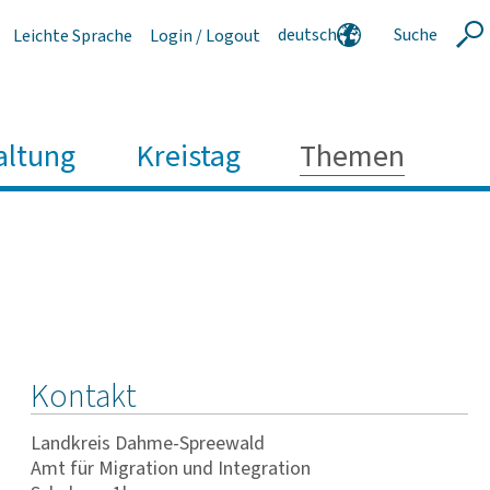
deutsch
Suche
Leichte Sprache
Login / Logout
Suche
english
polski
serbski
altung
Kreistag
Themen
Kontakt
Landkreis Dahme-Spreewald
Amt für Migration und Integration