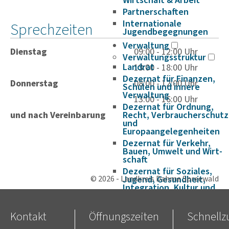
Wirtschaft & Arbeit
Partnerschaften
Internationale
Sprechzeiten
Jugendbegegnungen
Verwaltung
Dienstag
09:00 - 12:00 Uhr
Verwaltungsstruktur
Landrat
13:00 - 18:00 Uhr
Dezernat für Finanzen,
Donnerstag
08:00 - 12:00 Uhr
Schulen und innere
Verwaltung
13:00 - 16:00 Uhr
Dezernat für Ordnung,
und nach Vereinbarung
Recht, Verbraucherschutz
und
Europaangelegenheiten
Dezernat für Verkehr,
Bauen, Umwelt und Wirt­
schaft
Dezernat für Soziales,
© 2026 - Landkreis Dahme Spreewald
Jugend, Gesundheit,
Integration, Kultur und
Sport
Satzungen und Richtlinien
Kontakt
Öffnungszeiten
Schnellzu
Amtsblätter