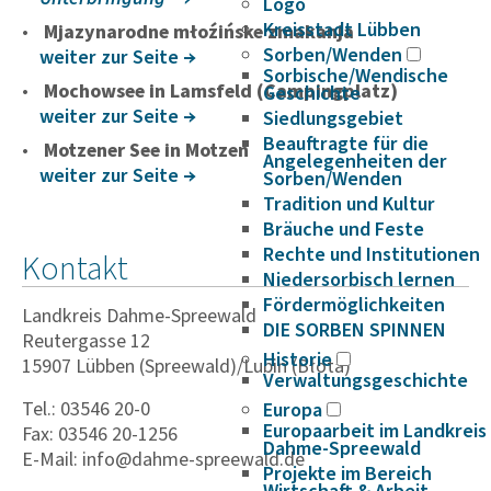
Logo
Kreisstadt Lübben
Mjazynarodne młoźińske zmakanja
Sorben/Wenden
weiter zur Seite
Sorbische/Wendische
Mochowsee in Lamsfeld (Campingplatz)
Geschichte
weiter zur Seite
Siedlungsgebiet
Beauftragte für die
Motzener See in Motzen
Angelegenheiten der
weiter zur Seite
Sorben/Wenden
Tradition und Kultur
Bräuche und Feste
Rechte und Institutionen
Kontakt
Niedersorbisch lernen
Fördermöglichkeiten
Landkreis Dahme-Spreewald
DIE SORBEN SPINNEN
Reutergasse 12
Historie
15907 Lübben (Spreewald)/Lubin (Błota)
Verwaltungsgeschichte
Tel.: 03546 20-0
Europa
Europaarbeit im Landkreis
Fax: 03546 20-1256
Dahme-Spreewald
E-Mail: info@dahme-spreewald.de
Projekte im Bereich