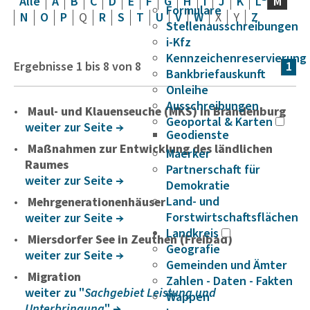
Alle
A
B
C
D
E
F
G
H
I
J
K
L
M
Formulare
N
O
P
Q
R
S
T
U
V
W
X
Y
Z
Stellenausschreibungen
i-Kfz
Kennzeichenreservierung
Ergebnisse
1
bis
8
von
8
1
Bankbriefauskunft
Onleihe
Ausschreibungen
Maul- und Klauenseuche (MKS) in Brandenburg
Geoportal & Karten
weiter zur Seite
Geodienste
Maßnahmen zur Entwicklung des ländlichen
Maerker
Raumes
Partnerschaft für
weiter zur Seite
Demokratie
Land- und
Mehrgenerationenhäuser
Forstwirtschaftsflächen
weiter zur Seite
Landkreis
Miersdorfer See in Zeuthen (Freibad)
Geografie
weiter zur Seite
Gemeinden und Ämter
Migration
Zahlen - Daten - Fakten
weiter zu "
Sachgebiet Leistung und
Wappen
Unterbringung
"