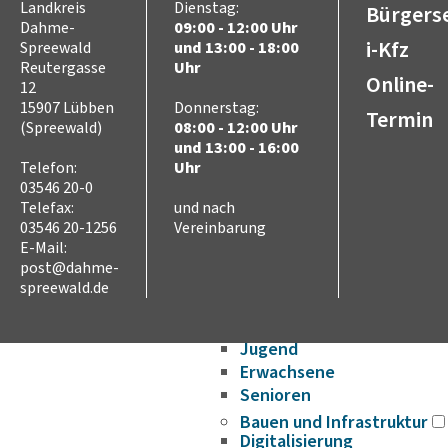
Ausschreibungen
Landkreis
Dienstag:
Bürgerse
Dahme-
09:00 - 12:00 Uhr
Stellenausschreibungen
i-Kfz
Spreewald
und 13:00 - 18:00
Wahlen
Reutergasse
Uhr
Karriere
Online-
12
Kreistag
15907 Lübben
Donnerstag:
Termin
Vorsitz des Kreistages
(Spreewald)
08:00 - 12:00 Uhr
Rats- und
und 13:00 - 16:00
Telefon:
Uhr
Bürgerinformationssyste
03546 20-0
Niederschriften
Telefax:
und nach
Videoaufzeichnungen
03546 20-1256
Vereinbarung
Kreistag
E-Mail:
Themen
post@dahme-
Familie
spreewald.de
Kinder
SchülerInnen
Jugend
Erwachsene
Senioren
Bauen und Infrastruktur
Digitalisierung