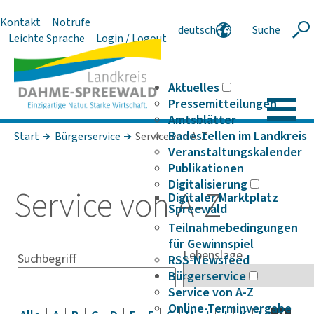
Kontakt
Notrufe
deutsch
Suche
Suche
Leichte Sprache
Login / Logout
english
polski
serbski
Aktuelles
Pressemitteilungen
Amtsblätter
Badestellen im Landkreis
Start
Bürgerservice
Service von A-Z
Veranstaltungskalender
Publikationen
Digitalisierung
Service von A-Z
Digitaler Marktplatz
Spreewald
Teilnahmebedingungen
für Gewinnspiel
Lebenslage
Suchbegriff
RSS-Newsfeed
Bürgerservice
Service von A-Z
Online-Terminvergabe