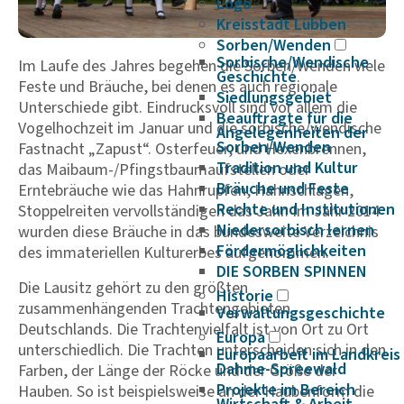
Logo
Kreisstadt Lübben
Sorben/Wenden
Sorbische/Wendische
Im Laufe des Jahres begehen die Sorben/Wenden viele
Geschichte
Feste und Bräuche, bei denen es auch regionale
Siedlungsgebiet
Unterschiede gibt. Eindrucksvoll sind vor allem die
Beauftragte für die
Vogelhochzeit im Januar und die sorbische/wendische
Angelegenheiten der
Sorben/Wenden
Fastnacht „Zapust“. Osterfeuer, und Hexenbrennen,
Tradition und Kultur
das Maibaum-/Pfingstbaumaufstellen oder
Bräuche und Feste
Erntebräuche wie das Hahnrupfen, Hahnschlagen,
Rechte und Institutionen
Stoppelreiten vervollständigen das Jahr. Im Jahr 2014
Niedersorbisch lernen
wurden diese Bräuche in das bundesweite Verzeichnis
Fördermöglichkeiten
des immateriellen Kulturerbes aufgenommen.
DIE SORBEN SPINNEN
Die Lausitz gehört zu den größten
Historie
zusammenhängenden Trachtengebieten
Verwaltungsgeschichte
Deutschlands. Die Trachtenvielfalt ist von Ort zu Ort
Europa
unterschiedlich. Die Trachten unterscheiden sich in den
Europaarbeit im Landkreis
Dahme-Spreewald
Farben, der Länge der Röcke und der Größe der
Projekte im Bereich
Hauben. So ist beispielsweise an der Haubenform die