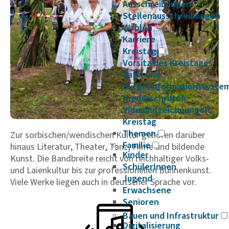
Ausschreibungen
Stellenausschreibungen
Wahlen
Karriere
Kreistag
Vorsitz des Kreistages
Rats- und
Bürgerinformationssyste
Niederschriften
Videoaufzeichnungen
Kreistag
Themen
Zur sorbischen/wendischen Kultur gehören darüber
Familie
hinaus Literatur, Theater, Tanz, Filme und bildende
Kinder
Kunst. Die Bandbreite reicht von reichhaltiger Volks-
SchülerInnen
und Laienkultur bis zur professionellen Bühnenkunst.
Jugend
Viele Werke liegen auch in deutscher Sprache vor.
Erwachsene
Senioren
Bauen und Infrastruktur
Digitalisierung