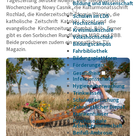
Tageszeitung Serbske Nowiny, eine niedersorbische
Bildung und Wissenschaft
Wochenzeitung Nowy Casnik, die Kulturmonatsschrift
Rozhlad, die Kinderzeitschrift Płomje/Płomjo, die
Schulen im LDS
katholische Zeitschrift Katolski Posoł und die
Hochschulen
evangelische Kirchenzeitung Pomhaj Bóh. Ferner
Kreismusikschule
gibt es den Sorbischen Rundfunk im MDR und RBB.
Volkshochschule
Beide produzieren zudem ein monatliches TV-
Bildungscampus
Magazin.
Fahrbibliothek
Bildungsplattform
Förderungen
Gesundheit
Infektionsschutz
Hygieneüberwachung
Trinkwasser
Schuluntersuchung
Zahnärztlicher Dienst
Krankenhäuser
Psychosoziale
Arbeitsgemeinschaft
Beifuß-Ambrosie