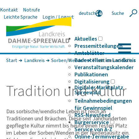
Kontakt
Notrufe
deutsch
Suche
Suche
Leichte Sprache
Login / Logout
english
polski
serbski
Aktuelles
Pressemitteilungen
Amtsblätter
Badestellen im Landkreis
Start
Landkreis
Sorben/Wenden
Tradition und Kultur
Veranstaltungskalender
Publikationen
Digitalisierung
Tradi­tion und Kultur
Digitaler Marktplatz
Spreewald
Teilnahmebedingungen
für Gewinnspiel
Das sorbische/wendische Leben ist reich an
RSS-Newsfeed
Traditionen und Bräuchen. Diese seit Jahrhunderten
Bürgerservice
gepflegte Kultur nimmt bis heute einen festen Platz
Service von A-Z
im Leben der Sorben/Wenden in der Niederlausitz ein.
Online-Terminvergabe