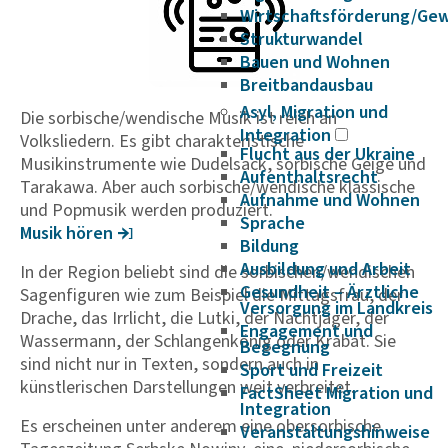
Wirtschaftsförderung/Ge
Strukturwandel
Bauen und Wohnen
Breitbandausbau
Asyl, Migration und
Die sorbische/wendische Musik ist reich an
Integration
Volksliedern. Es gibt charakteristische
Flucht aus der Ukraine
Musikinstrumente wie Dudelsack, sorbische Geige und
Aufenthaltsrecht
Tarakawa. Aber auch sorbische/wendische klassische
Aufnahme und Wohnen
und Popmusik werden produziert.
Sprache
Musik hören
Bildung
Ausbildung und Arbeit
In der Region beliebt sind die sorbischen/wendischen
Gesundheit – Ärztliche
Sagenfiguren wie zum Beispiel die Mittagsfrau, der
Versorgung im Landkreis
Drache, das Irrlicht, die Lutki, der Nachtjäger, der
Engagement und
Wassermann, der Schlangenkönig oder Krabat. Sie
Begegnung
sind nicht nur in Texten, sondern auch in
Sport und Freizeit
künstlerischen Darstellungen weit verbreitet.
FactSheet Migration und
Integration
Es erscheinen unter anderem eine obersorbische
Veranstaltungshinweise