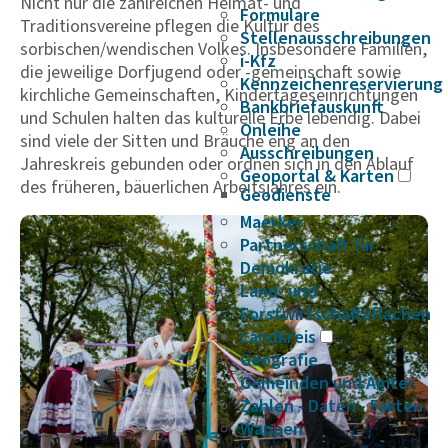
Nicht nur die zahlreichen Heimat- und
Formulare
Traditionsvereine pflegen die Kultur des
Stellenausschreibungen
sorbischen/wendischen Volkes. Insbesondere Familien,
i-Kfz
die jeweilige Dorfjugend oder -gemeinschaft sowie
Kennzeichenreservierung
kirchliche Gemeinschaften, Kindertageseinrichtungen
Bankbriefauskunft
und Schulen halten das kulturelle Erbe lebendig. Dabei
Onleihe
sind viele der Sitten und Bräuche eng an den
Ausschreibungen
Jahreskreis gebunden oder ordnen sich in den Ablauf
Geoportal & Karten
des früheren, bäuerlichen Arbeitsjahres ein.
Geodienste
Maerker
Partnerschaft für
Demokratie
Land- und
Forstwirtschaftsflächen
Landkreis
Geografie
Gemeinden und Ämter
Zahlen - Daten - Fakten
Wappen