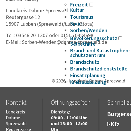
Freizeit
Kultur
Landkreis Dahme-Spreewald
Tourismus
Reutergasse 12
Sport
15907 Lübben (Spreewald)/Lubin (Błota)
Sorben/Wenden
Tel.: 03546 20-1307 oder 0151 70424698
Bevöl­ke­rungs­schutz
E-Mail: Sorben-Wenden@dahme-spreewald.de
Selbst­hilfe
Brand- und Kata­s­tro­­phen­­
schutz­­zen­trum
Brand­schutz
Brand­schutz­dienst­stelle
Einsatz­pla­nung
© 2026 - Landkreis Dahme Spreewald
Kreis­aus­­bil­­dung
Zivil- und Kata­s­tro­­phen­­
schutz
Kontakt
Öffnungszeiten
Schnellzu
Landkreis
Dienstag:
Bürgerse
Dahme-
09:00 - 12:00 Uhr
i-Kfz
Spreewald
und 13:00 - 18:00
Reutergasse
Uhr