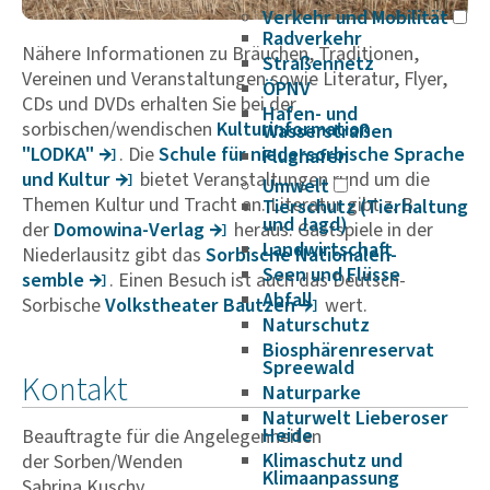
Verkehr und Mobilität
Radverkehr
Nähere Informationen zu Bräuchen, Traditionen,
Straßennetz
Vereinen und Veranstaltungen sowie Literatur, Flyer,
ÖPNV
CDs und DVDs erhalten Sie bei der
Hafen- und
sorbischen/wendischen
Kultu­r­in­for­ma­tion
Wasserstraßen
"LODKA"
. Die
Schule für nieder­sor­bi­sche Sprache
Flughafen
und Kultur
bietet Veranstaltungen rund um die
Umwelt
Themen Kultur und Tracht an. Literatur gibt z. B.
Tierschutz (Tierhaltung
und Jagd)
der
Domo­wina-Verlag
heraus. Gastspiele in der
Landwirtschaft
Niederlausitz gibt das
Sorbi­sche Nati­o­na­len­
Seen und Flüsse
semble
. Einen Besuch ist auch das Deutsch-
Abfall
Sorbische
Volks­the­ater Bautzen
wert.
Naturschutz
Biosphärenreservat
Spreewald
Kontakt
Naturparke
Naturwelt Lieberoser
Heide
Beauftragte für die Angelegenheiten
Klimaschutz und
der Sorben/Wenden
Klimaanpassung
Sabrina Kuschy