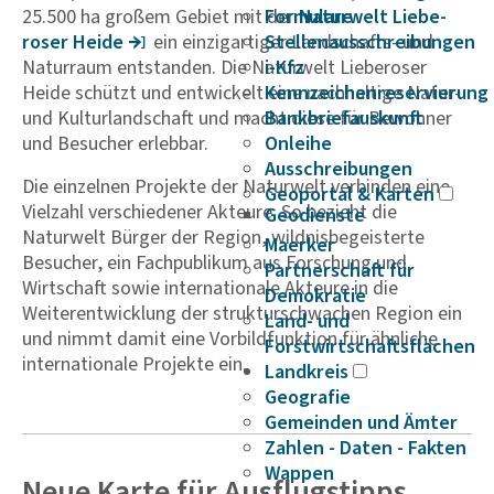
25.500 ha großem Gebiet mit der
Formulare
Natur­welt Liebe­
roser Heide
ein einzigartiger Landschafts- und
Stellenausschreibungen
Naturraum entstanden. Die Naturwelt Lieberoser
i-Kfz
Heide schützt und entwickelt eine nachhaltige Natur-
Kennzeichenreservierung
und Kulturlandschaft und macht diese für Bewohner
Bankbriefauskunft
und Besucher erlebbar.
Onleihe
Ausschreibungen
Die einzelnen Projekte der Naturwelt verbinden eine
Geoportal & Karten
Vielzahl verschiedener Akteure. So bezieht die
Geodienste
Naturwelt Bürger der Region, wildnisbegeisterte
Maerker
Besucher, ein Fachpublikum aus Forschung und
Partnerschaft für
Wirtschaft sowie internationale Akteure in die
Demokratie
Weiterentwicklung der strukturschwachen Region ein
Land- und
und nimmt damit eine Vorbildfunktion für ähnliche
Forstwirtschaftsflächen
internationale Projekte ein.
Landkreis
Geografie
Gemeinden und Ämter
Zahlen - Daten - Fakten
Wappen
Neue Karte für Ausflugs­tipps