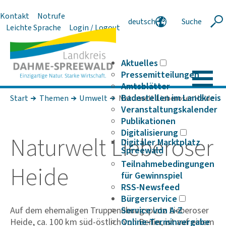
Kontakt
Notrufe
deutsch
Suche
Suche
Leichte Sprache
Login / Logout
english
polski
serbski
Aktuelles
Pressemitteilungen
Amtsblätter
Badestellen im Landkreis
Start
Themen
Umwelt
Naturwelt Lieberoser Heide
Veranstaltungskalender
Publikationen
Digitalisierung
Natur­welt Liebe­roser
Digitaler Marktplatz
Spreewald
Teilnahmebedingungen
Heide
für Gewinnspiel
RSS-Newsfeed
Bürgerservice
Auf dem ehemaligen Truppenübungsplatz Lieberoser
Service von A-Z
Heide, ca. 100 km süd-östlich von Berlin, ist auf einem
Online-Terminvergabe