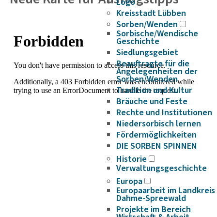
Logo
Kreisstadt Lübben
Sorben/Wenden
Sorbische/Wendische
Geschichte
Siedlungsgebiet
Beauftragte für die
Angelegenheiten der
Sorben/Wenden
Tradition und Kultur
Bräuche und Feste
Rechte und Institutionen
Niedersorbisch lernen
Fördermöglichkeiten
DIE SORBEN SPINNEN
Historie
Verwaltungsgeschichte
Europa
Europaarbeit im Landkreis
Dahme-Spreewald
Projekte im Bereich