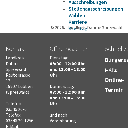
Ausschreibungen
Stellenausschreibungen
Wahlen
Karriere
© 2026 - Landkreis Dahme Spreewald
Kreistag
Vorsitz des Kreistages
Rats- und
Kontakt
Öffnungszeiten
Schnellzu
Bürgerinformationssyste
Niederschriften
Landkreis
Dienstag:
Bürgerse
Videoaufzeichnungen
Dahme-
09:00 - 12:00 Uhr
Kreistag
i-Kfz
Spreewald
und 13:00 - 18:00
Themen
Reutergasse
Uhr
Online-
12
Familie
Kinder
15907 Lübben
Donnerstag:
Termin
(Spreewald)
08:00 - 12:00 Uhr
SchülerInnen
und 13:00 - 16:00
Jugend
Telefon:
Uhr
Erwachsene
03546 20-0
Senioren
Telefax:
und nach
Bauen und Infrastruktur
03546 20-1256
Vereinbarung
Digitalisierung
E-Mail: