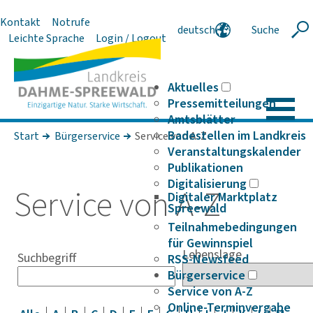
Kontakt
Notrufe
deutsch
Suche
Suche
Leichte Sprache
Login / Logout
english
polski
serbski
Aktuelles
Pressemitteilungen
Amtsblätter
Badestellen im Landkreis
Start
Bürgerservice
Service von A-Z
Veranstaltungskalender
Publikationen
Digitalisierung
Service von A-Z
Digitaler Marktplatz
Spreewald
Teilnahmebedingungen
für Gewinnspiel
Lebenslage
Suchbegriff
RSS-Newsfeed
Bürgerservice
Service von A-Z
Online-Terminvergabe