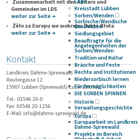
Logo
Zusammenarbeit mit den Ämtern und
Kreisstadt Lübben
Gemeinden im LDS
Sorben/Wenden
weiter zur Seite
Sorbische/Wendische
Źěło za Europu we wokrejsu Dubja-Błota
Geschichte
weiter zur Seite
Siedlungsgebiet
Beauftragte für die
Angelegenheiten der
Sorben/Wenden
Kontakt
Tradition und Kultur
Bräuche und Feste
Rechte und Institutionen
Landkreis Dahme-Spreewald
Niedersorbisch lernen
Reutergasse 12
Fördermöglichkeiten
15907 Lübben (Spreewald)/Lubin (Błota)
DIE SORBEN SPINNEN
Tel.: 03546 20-0
Historie
Fax: 03546 20-1256
Verwaltungsgeschichte
E-Mail: info@dahme-spreewald.de
Europa
Europaarbeit im Landkreis
Dahme-Spreewald
Projekte im Bereich