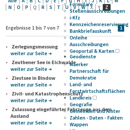
Alle
A
B
C
D
E
F
G
H
I
J
K
L
M
Formulare
N
O
P
Q
R
S
T
U
V
W
X
Y
Z
Stellenausschreibungen
i-Kfz
Kennzeichenreservierung
Ergebnisse
1
bis
7
von
7
1
Bankbriefauskunft
Onleihe
Ausschreibungen
Zerlegungsmessung
Geoportal & Karten
weiter zur Seite
Geodienste
Zeuthener See in Eichwalde
Maerker
weiter zur Seite
Partnerschaft für
Demokratie
Ziestsee in Bindow
Land- und
weiter zur Seite
Forstwirtschaftsflächen
Zivil- und Katastrophenschutz
Landkreis
weiter zur Seite
Geografie
Zulassung eingeführter Fahrzeuge aus dem
Gemeinden und Ämter
Ausland
Zahlen - Daten - Fakten
weiter zur Seite
Wappen