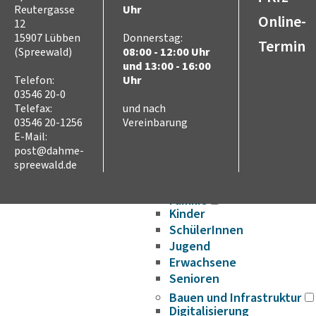
Ausschreibungen
Reutergasse
Uhr
Online-
Stellenausschreibungen
12
Wahlen
15907 Lübben
Donnerstag:
Termin
(Spreewald)
08:00 - 12:00 Uhr
Karriere
und 13:00 - 16:00
Kreistag
Telefon:
Uhr
Vorsitz des Kreistages
03546 20-0
Rats- und
Telefax:
und nach
Bürgerinformationssyste
03546 20-1256
Vereinbarung
Niederschriften
E-Mail:
post@dahme-
Videoaufzeichnungen
spreewald.de
Kreistag
Themen
Familie
Kinder
SchülerInnen
Jugend
Erwachsene
Senioren
Bauen und Infrastruktur
Digitalisierung