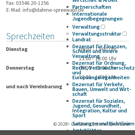
Wirtschaft & Arbeit
Fax: 03546 20-1256
Partnerschaften
E-Mail: info@dahme-spreewald.de
Internationale
Jugendbegegnungen
Verwaltung
Sprechzeiten
Verwaltungsstruktur
Landrat
Dezernat für Finanzen,
Dienstag
09:00 - 12:00 Uhr
Schulen und innere
Verwaltung
13:00 - 18:00 Uhr
Dezernat für Ordnung,
Donnerstag
Recht, Verbraucherschutz
08:00 - 12:00 Uhr
und
13:00 - 16:00 Uhr
Europaangelegenheiten
Dezernat für Verkehr,
und nach Vereinbarung
Bauen, Umwelt und Wirt­
schaft
Dezernat für Soziales,
Jugend, Gesundheit,
Integration, Kultur und
Sport
Satzungen und Richtlinien
© 2026 - Landkreis Dahme Spreewald
Amtsblätter