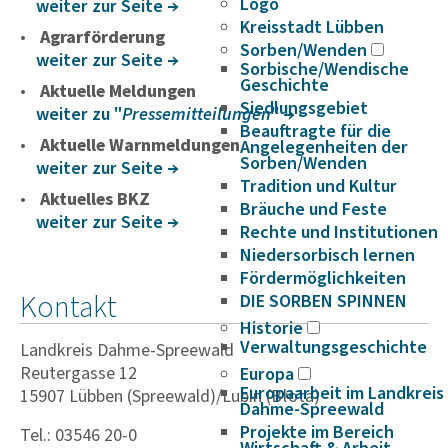
Logo
weiter zur Seite
Kreisstadt Lübben
Agrarförderung
Sorben/Wenden
weiter zur Seite
Sorbische/Wendische
Geschichte
Aktuelle Meldungen
Siedlungsgebiet
weiter zu "
Pressemitteilungen
"
Beauftragte für die
Aktuelle Warnmeldungen
Angelegenheiten der
Sorben/Wenden
weiter zur Seite
Tradition und Kultur
Aktuelles BKZ
Bräuche und Feste
weiter zur Seite
Rechte und Institutionen
Niedersorbisch lernen
Fördermöglichkeiten
Kontakt
DIE SORBEN SPINNEN
Historie
Verwaltungsgeschichte
Landkreis Dahme-Spreewald
Reutergasse 12
Europa
Europaarbeit im Landkreis
15907 Lübben (Spreewald)/Lubin (Błota)
Dahme-Spreewald
Projekte im Bereich
Tel.: 03546 20-0