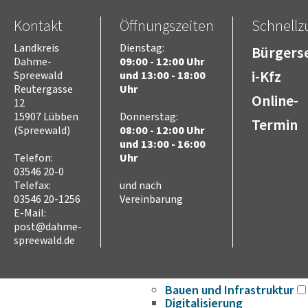
Ausschreibungen
Stellenausschreibungen
Kontakt
Öffnungszeiten
Schnellzu
Wahlen
Landkreis
Dienstag:
Bürgerse
Karriere
Dahme-
09:00 - 12:00 Uhr
Kreistag
i-Kfz
Spreewald
und 13:00 - 18:00
Vorsitz des Kreistages
Reutergasse
Uhr
Online-
Rats- und
12
Bürgerinformationssyste
15907 Lübben
Donnerstag:
Termin
(Spreewald)
08:00 - 12:00 Uhr
Niederschriften
und 13:00 - 16:00
Videoaufzeichnungen
Telefon:
Uhr
Kreistag
03546 20-0
Themen
Telefax:
und nach
Familie
03546 20-1256
Vereinbarung
Kinder
E-Mail:
SchülerInnen
post@dahme-
Jugend
spreewald.de
Erwachsene
Senioren
Bauen und Infrastruktur
Digitalisierung