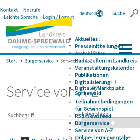
Kontakt
Notrufe
deutsch
Suche
Suche
Leichte Sprache
Login / Logout
english
polski
serbski
Aktuelles
Pressemitteilungen
Amtsblätter
Badestellen im Landkreis
Start
Bürgerservice
Service von A-Z
Veranstaltungskalender
Publikationen
Digitalisierung
Service von A-Z
Digitaler Marktplatz
Spreewald
Teilnahmebedingungen
für Gewinnspiel
Lebenslage
Suchbegriff
RSS-Newsfeed
Bürgerservice
Service von A-Z
Online-Terminvergabe