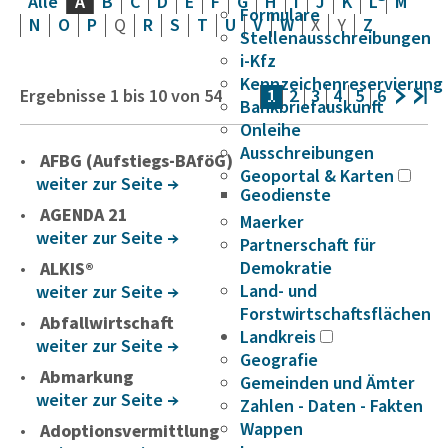
Alle
A
B
C
D
E
F
G
H
I
J
K
L
M
Formulare
N
O
P
Q
R
S
T
U
V
W
X
Y
Z
Stellenausschreibungen
i-Kfz
Kennzeichenreservierung
Ergebnisse
1
bis
10
von
54
1
2
3
4
5
6
Bankbriefauskunft
Onleihe
Ausschreibungen
AFBG (Aufstiegs-BAföG)
Geoportal & Karten
weiter zur Seite
Geodienste
AGENDA 21
Maerker
weiter zur Seite
Partnerschaft für
Demokratie
ALKIS®
Land- und
weiter zur Seite
Forstwirtschaftsflächen
Abfallwirtschaft
Landkreis
weiter zur Seite
Geografie
Abmarkung
Gemeinden und Ämter
weiter zur Seite
Zahlen - Daten - Fakten
Wappen
Adoptionsvermittlung