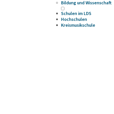
Bildung und Wissenschaft
Schulen im LDS
Hochschulen
Kreismusikschule
Volkshochschule
Bildungscampus
Fahrbibliothek
Bildungsplattform
Förderungen
Gesundheit
Infektionsschutz
Hygieneüberwachung
Trinkwasser
Schuluntersuchung
Zahnärztlicher Dienst
Krankenhäuser
Psychosoziale
Arbeitsgemeinschaft
Beifuß-Ambrosie