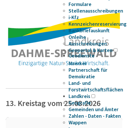
Formulare
Stellenausschreibungen
i-Kfz
Kennzeichenreservierung
Bankbriefauskunft
Onleihe
Ausschreibungen
Geoportal & Karten
Geodienste
Maerker
Partnerschaft für
Demokratie
Land- und
Forstwirtschaftsflächen
Landkreis
13. Kreistag vom 25.03.2026
Geografie
Gemeinden und Ämter
Zahlen - Daten - Fakten
Wappen