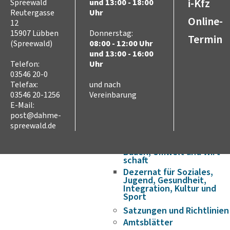
Wirtschaft & Arbeit
i-Kfz
Spreewald
und 13:00 - 18:00
Partnerschaften
Reutergasse
Uhr
Online-
Internationale
12
Jugendbegegnungen
15907 Lübben
Donnerstag:
Termin
(Spreewald)
08:00 - 12:00 Uhr
Verwaltung
und 13:00 - 16:00
Verwaltungsstruktur
Telefon:
Uhr
Landrat
03546 20-0
Dezernat für Finanzen,
Telefax:
und nach
Schulen und innere
Verwaltung
03546 20-1256
Vereinbarung
E-Mail:
Dezernat für Ordnung,
Recht, Verbraucherschutz
post@dahme-
und
spreewald.de
Europaangelegenheiten
Dezernat für Verkehr,
Bauen, Umwelt und Wirt­
schaft
Dezernat für Soziales,
Jugend, Gesundheit,
Integration, Kultur und
Sport
Satzungen und Richtlinien
Amtsblätter