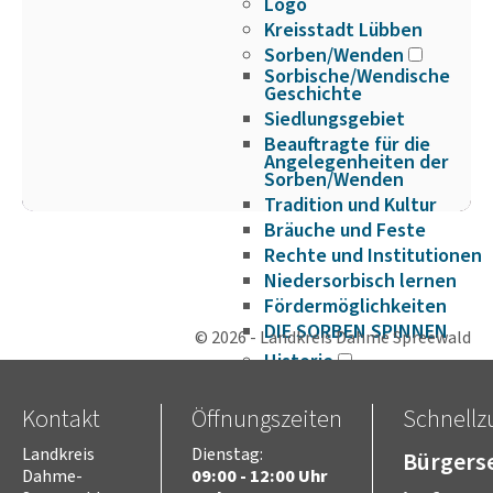
Logo
Kreisstadt Lübben
Sorben/Wenden
Sorbische/Wendische
Geschichte
Siedlungsgebiet
Beauftragte für die
Angelegenheiten der
Sorben/Wenden
Tradition und Kultur
Bräuche und Feste
Rechte und Institutionen
Niedersorbisch lernen
Fördermöglichkeiten
DIE SORBEN SPINNEN
© 2026 - Landkreis Dahme Spreewald
Historie
Verwaltungsgeschichte
Europa
Kontakt
Öffnungszeiten
Schnellzu
Europaarbeit im Landkreis
Dahme-Spreewald
Landkreis
Dienstag:
Bürgerse
Projekte im Bereich
Dahme-
09:00 - 12:00 Uhr