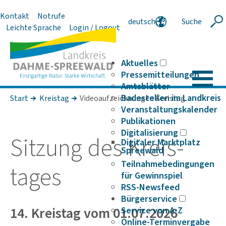
Kontakt
Notrufe
deutsch
Suche
Suche
Leichte Sprache
Login / Logout
english
polski
serbski
Aktuelles
Pressemitteilungen
Amtsblätter
Badestellen im Landkreis
Start
Kreistag
Videoaufzeichnungen Kreistag
Veranstaltungskalender
Publikationen
Digitalisierung
Sitzung des Kreis­
Digitaler Marktplatz
Spreewald
Teilnahmebedingungen
tages
für Gewinnspiel
RSS-Newsfeed
Bürgerservice
14. Kreistag vom 01.07.2026
Service von A-Z
Online-Terminvergabe