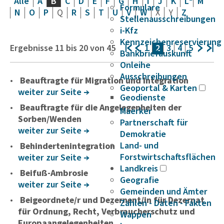
Alle
A
B
C
D
E
F
G
H
I
J
K
L
M
Formulare
N
O
P
Q
R
S
T
U
V
W
X
Y
Z
Stellenausschreibungen
i-Kfz
Kennzeichenreservierung
Ergebnisse
11
bis
20
von
45
1
2
3
4
5
Bankbriefauskunft
Onleihe
Ausschreibungen
Beauftragte für Migration und Integration
Geoportal & Karten
weiter zur Seite
Geodienste
Beauftragte für die Angelegenheiten der
Maerker
Sorben/Wenden
Partnerschaft für
weiter zur Seite
Demokratie
Land- und
Behindertenintegration
Forstwirtschaftsflächen
weiter zur Seite
Landkreis
Beifuß-Ambrosie
Geografie
weiter zur Seite
Gemeinden und Ämter
Beigeordnete/r und Dezernent/in für Dezernat
Zahlen - Daten - Fakten
für Ordnung, Recht, Verbraucherschutz und
Wappen
Europaangelegenheiten