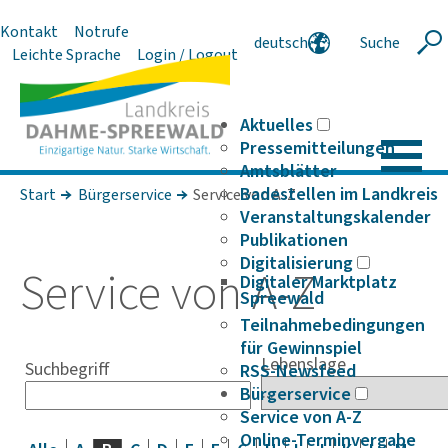
Kontakt
Notrufe
deutsch
Suche
Suche
Leichte Sprache
Login / Logout
english
polski
serbski
Aktuelles
Pressemitteilungen
Amtsblätter
Badestellen im Landkreis
Start
Bürgerservice
Service von A-Z
Veranstaltungskalender
Publikationen
Digitalisierung
Service von A-Z
Digitaler Marktplatz
Spreewald
Teilnahmebedingungen
für Gewinnspiel
Lebenslage
Suchbegriff
RSS-Newsfeed
Bürgerservice
Service von A-Z
Online-Terminvergabe