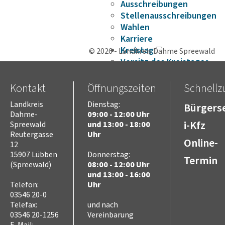
Ausschreibungen
Stellenausschreibungen
Wahlen
Karriere
Kreistag
© 2026 - Landkreis Dahme Spreewald
Vorsitz des Kreistages
Rats- und
Bürgerinformationssyste
Kontakt
Öffnungszeiten
Schnellzu
Niederschriften
Landkreis
Dienstag:
Bürgerse
Videoaufzeichnungen
Dahme-
09:00 - 12:00 Uhr
Kreistag
i-Kfz
Spreewald
und 13:00 - 18:00
Themen
Reutergasse
Uhr
Online-
Familie
12
Kinder
15907 Lübben
Donnerstag:
Termin
SchülerInnen
(Spreewald)
08:00 - 12:00 Uhr
und 13:00 - 16:00
Jugend
Telefon:
Uhr
Erwachsene
03546 20-0
Senioren
Telefax:
und nach
Bauen und Infrastruktur
03546 20-1256
Vereinbarung
Digitalisierung