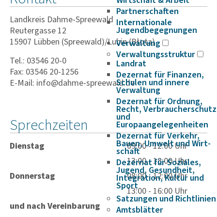
Wirtschaft & Arbeit
Partnerschaften
Landkreis Dahme-Spreewald
Internationale
Jugendbegegnungen
Reutergasse 12
15907 Lübben (Spreewald)/Lubin (Błota)
Verwaltung
Verwaltungsstruktur
Tel.: 03546 20-0
Landrat
Fax: 03546 20-1256
Dezernat für Finanzen,
Schulen und innere
E-Mail: info@dahme-spreewald.de
Verwaltung
Dezernat für Ordnung,
Recht, Verbraucherschutz
und
Sprechzeiten
Europaangelegenheiten
Dezernat für Verkehr,
Bauen, Umwelt und Wirt­
Dienstag
09:00 - 12:00 Uhr
schaft
13:00 - 18:00 Uhr
Dezernat für Soziales,
Jugend, Gesundheit,
Donnerstag
08:00 - 12:00 Uhr
Integration, Kultur und
Sport
13:00 - 16:00 Uhr
Satzungen und Richtlinien
und nach Vereinbarung
Amtsblätter