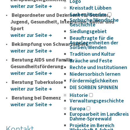
Logo
weiter zur Seite
Kreisstadt Lübben
Sorben/Wenden
Beigeordneter und Dezernent für Sozi­ales,
Sorbische/Wendische
Jugend, Gesundheit, Inte­gra­tion, Kultur und
Geschichte
Sport
Siedlungsgebiet
weiter zur Seite
Beauftragte für die
Angelegenheiten der
Bekämpfung von Schwarzarbeit
Sorben/Wenden
weiter zur Seite
Tradition und Kultur
Beratung AIDS und Familie,
Bräuche und Feste
Gesundheitsförderung
Rechte und Institutionen
weiter zur Seite
Niedersorbisch lernen
Fördermöglichkeiten
Beratung Tuberkulose
DIE SORBEN SPINNEN
weiter zur Seite
Historie
Beratung bei Demenz
Verwaltungsgeschichte
weiter zur Seite
Europa
Europaarbeit im Landkreis
Dahme-Spreewald
Projekte im Bereich
Kontakt