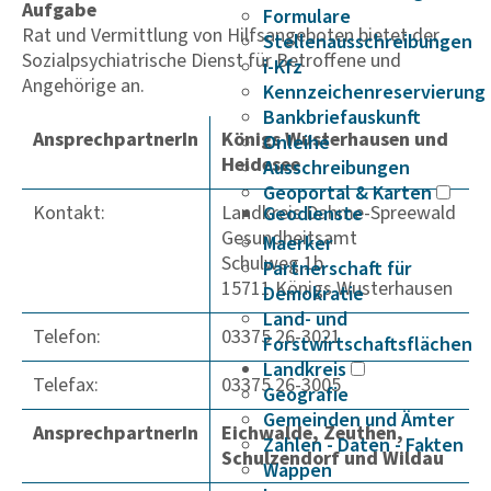
Aufgabe
Formulare
Rat und Vermittlung von Hilfsangeboten bietet der
Stellenausschreibungen
Sozialpsychiatrische Dienst für Betroffene und
i-Kfz
Angehörige an.
Kennzeichenreservierung
Bankbriefauskunft
AnsprechpartnerIn
Königs Wusterhausen und
Onleihe
Heidesee
Ausschreibungen
Geoportal & Karten
Kontakt:
Landkreis Dahme-Spreewald
Geodienste
Gesundheitsamt
Maerker
Schulweg 1b
Partnerschaft für
15711 Königs Wusterhausen
Demokratie
Land- und
Telefon:
03375 26-3021
Forstwirtschaftsflächen
Landkreis
Telefax:
03375 26-3005
Geografie
Gemeinden und Ämter
AnsprechpartnerIn
Eichwalde, Zeuthen,
Zahlen - Daten - Fakten
Schulzendorf und Wildau
Wappen