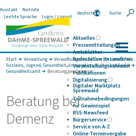
Kontakt
Notrufe
deutsch
Suche
Suche
Leichte Sprache
Login / Logout
english
polski
serbski
Aktuelles
Pressemitteilungen
Amtsblätter
Badestellen im Landkreis
Start
Verwaltung
Verwaltungsstruktur
Dezernat für
Soziales, Jugend, Gesundheit, Integration, Kultur und Sport
Veranstaltungskalender
Gesundheitsamt
Beratung bei Demenz
Publikationen
Digitalisierung
Digitaler Marktplatz
Spreewald
Bera­tung bei
Teilnahmebedingungen
für Gewinnspiel
Demenz
RSS-Newsfeed
Bürgerservice
Service von A-Z
Online-Terminvergabe