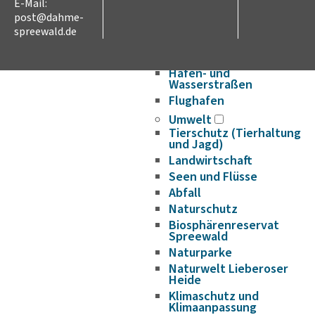
E-Mail:
Verkehr und Mobilität
post@dahme-
Radverkehr
spreewald.de
Straßennetz
ÖPNV
Hafen- und
Wasserstraßen
Flughafen
Umwelt
Tierschutz (Tierhaltung
und Jagd)
Landwirtschaft
Seen und Flüsse
Abfall
Naturschutz
Biosphärenreservat
Spreewald
Naturparke
Naturwelt Lieberoser
Heide
Klimaschutz und
Klimaanpassung