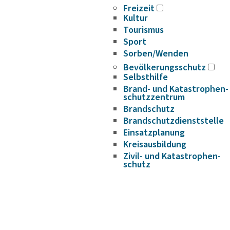
Freizeit
Kultur
Tourismus
Sport
Sorben/Wenden
Bevöl­ke­rungs­schutz
Selbst­hilfe
Brand- und Kata­s­tro­­phen­­
schutz­­zen­trum
Brand­schutz
Brand­schutz­dienst­stelle
Einsatz­pla­nung
Kreis­aus­­bil­­dung
Zivil- und Kata­s­tro­­phen­­
schutz