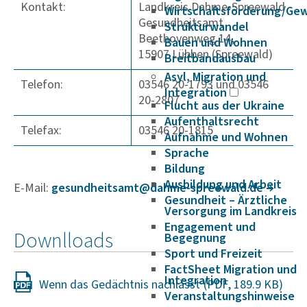
Kontakt:
Landkreis Dahme-Spreewald
Wirtschaftsförderung/Ge
Gesundheitsamt
Strukturwandel
Beethovenweg 14,
Bauen und Wohnen
15907 Lübben (Spreewald)
Breitbandausbau
Asyl, Migration und
Telefon:
03546 20-1793 und 03546
Integration
20-2807
Flucht aus der Ukraine
Aufenthaltsrecht
Telefax:
03546 20-1815
Aufnahme und Wohnen
Sprache
Bildung
Ausbildung und Arbeit
E-Mail:
gesund­heits­am­t@dahme-spree­wald.de
Gesundheit – Ärztliche
Versorgung im Landkreis
Engagement und
Downlloads
Begegnung
Sport und Freizeit
FactSheet Migration und
Integration
Wenn das Gedächtnis nachlässt
Veranstaltungshinweise