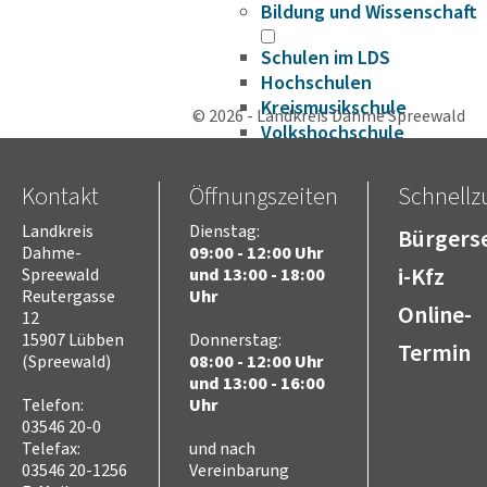
Bildung und Wissenschaft
Schulen im LDS
Hochschulen
Kreismusikschule
© 2026 - Landkreis Dahme Spreewald
Volkshochschule
Bildungscampus
Fahrbibliothek
Kontakt
Öffnungszeiten
Schnellzu
Bildungsplattform
Landkreis
Dienstag:
Förderungen
Bürgerse
Dahme-
09:00 - 12:00 Uhr
Gesundheit
i-Kfz
Spreewald
und 13:00 - 18:00
Infektionsschutz
Reutergasse
Uhr
Hygieneüberwachung
Online-
12
Trinkwasser
15907 Lübben
Donnerstag:
Termin
Schuluntersuchung
(Spreewald)
08:00 - 12:00 Uhr
Zahnärztlicher Dienst
und 13:00 - 16:00
Telefon:
Uhr
Krankenhäuser
03546 20-0
Psychosoziale
Telefax:
und nach
Arbeitsgemeinschaft
03546 20-1256
Vereinbarung
Beifuß-Ambrosie