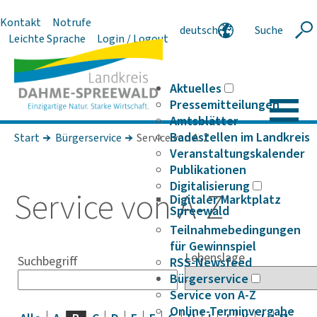
Kontakt
Notrufe
deutsch
Suche
Suche
Leichte Sprache
Login / Logout
english
polski
serbski
Aktuelles
Pressemitteilungen
Amtsblätter
Badestellen im Landkreis
Start
Bürgerservice
Service von A-Z
Veranstaltungskalender
Publikationen
Digitalisierung
Service von A-Z
Digitaler Marktplatz
Spreewald
Teilnahmebedingungen
für Gewinnspiel
Lebenslage
Suchbegriff
RSS-Newsfeed
Bürgerservice
Service von A-Z
Online-Terminvergabe