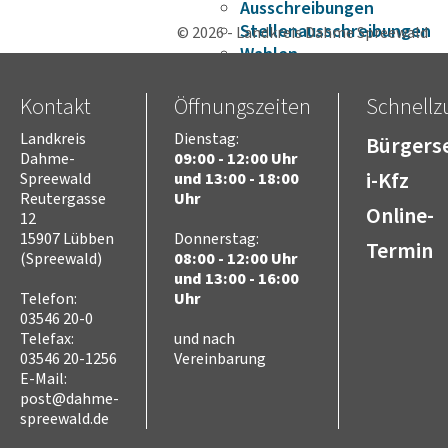
Ausschreibungen
Stellenausschreibungen
© 2026 - Landkreis Dahme Spreewald
Wahlen
Karriere
Kreistag
Kontakt
Öffnungszeiten
Schnellzu
Vorsitz des Kreistages
Landkreis
Dienstag:
Bürgerse
Rats- und
Dahme-
09:00 - 12:00 Uhr
Bürgerinformationssyste
i-Kfz
Spreewald
und 13:00 - 18:00
Niederschriften
Reutergasse
Uhr
Online-
Videoaufzeichnungen
12
Kreistag
15907 Lübben
Donnerstag:
Termin
(Spreewald)
08:00 - 12:00 Uhr
Themen
und 13:00 - 16:00
Familie
Telefon:
Uhr
Kinder
03546 20-0
SchülerInnen
Telefax:
und nach
Jugend
03546 20-1256
Vereinbarung
Erwachsene
E-Mail:
Senioren
post@dahme-
spreewald.de
Bauen und Infrastruktur
Digitalisierung