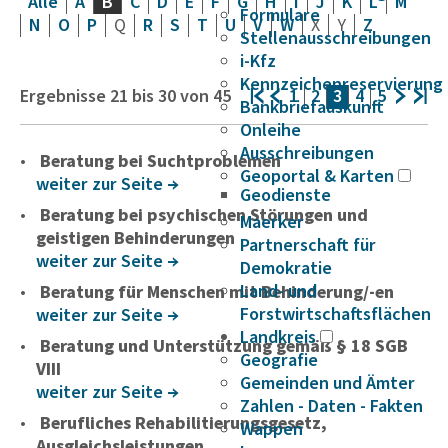
Alle
A
B
C
D
E
F
G
H
I
J
K
L
M
Formulare
N
O
P
Q
R
S
T
U
V
W
X
Y
Z
Stellenausschreibungen
i-Kfz
Kennzeichenreservierung
Ergebnisse
21
bis
30
von
45
1
2
3
4
5
Bankbriefauskunft
Onleihe
Ausschreibungen
Beratung bei Suchtproblemen
Geoportal & Karten
weiter zur Seite
Geodienste
Beratung bei psychischen Störungen und
Maerker
geistigen Behinderungen
Partnerschaft für
weiter zur Seite
Demokratie
Land- und
Beratung für Menschen mit Behinderung/-en
Forstwirtschaftsflächen
weiter zur Seite
Landkreis
Beratung und Unterstützung gemäß § 18 SGB
Geografie
VIII
Gemeinden und Ämter
weiter zur Seite
Zahlen - Daten - Fakten
Berufliches Rehabilitierungsgesetz,
Wappen
Ausgleichsleistungen