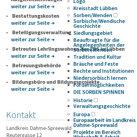
Logo
weiter zur Seite
Kreisstadt Lübben
Sorben/Wenden
Bestattungskosten
Sorbische/Wendische
weiter zur Seite
Geschichte
Beteiligungsverwaltung
Siedlungsgebiet
weiter zur Seite
Beauftragte für die
Angelegenheiten der
Betreutes Lehrlingswohnen des LDS in Lübben
Sorben/Wenden
weiter zur Seite
Tradition und Kultur
Bräuche und Feste
Betreuungsbehörde
Rechte und Institutionen
weiter zur Seite
Niedersorbisch lernen
Bildungsbüro und Bildungsprojekte
Fördermöglichkeiten
weiter zur Seite
DIE SORBEN SPINNEN
Historie
Verwaltungsgeschichte
Kontakt
Europa
Europaarbeit im Landkreis
Dahme-Spreewald
Landkreis Dahme-Spreewald
Projekte im Bereich
Reutergasse 12