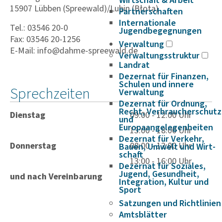
Wirtschaft & Arbeit
15907 Lübben (Spreewald)/Lubin (Błota)
Partnerschaften
Internationale
Tel.: 03546 20-0
Jugendbegegnungen
Fax: 03546 20-1256
Verwaltung
E-Mail: info@dahme-spreewald.de
Verwaltungsstruktur
Landrat
Dezernat für Finanzen,
Schulen und innere
Sprechzeiten
Verwaltung
Dezernat für Ordnung,
Recht, Verbraucherschutz
Dienstag
09:00 - 12:00 Uhr
und
Europaangelegenheiten
13:00 - 18:00 Uhr
Dezernat für Verkehr,
Donnerstag
08:00 - 12:00 Uhr
Bauen, Umwelt und Wirt­
schaft
13:00 - 16:00 Uhr
Dezernat für Soziales,
Jugend, Gesundheit,
und nach Vereinbarung
Integration, Kultur und
Sport
Satzungen und Richtlinien
Amtsblätter