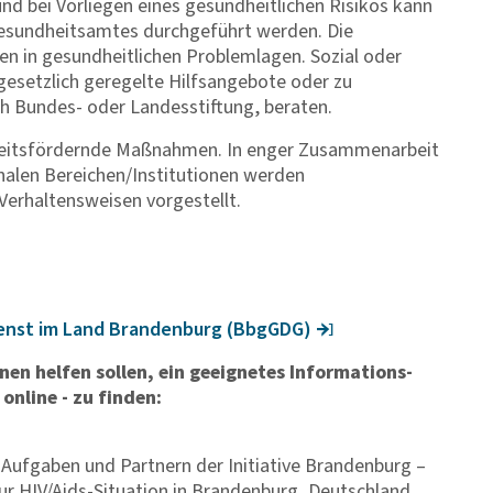
nd bei Vorliegen eines gesundheitlichen Risikos kann
Gesundheitsamtes durchgeführt werden. Die
ien in gesundheitlichen Problemlagen. Sozial oder
gesetzlich geregelte Hilfsangebote oder zu
rch Bundes- oder Landesstiftung, beraten.
dheitsfördernde Maßnahmen. In enger Zusammenarbeit
alen Bereichen/Institutionen werden
Verhaltensweisen vorgestellt.
dienst im Land Bran­den­burg (BbgGDG)
hnen helfen sollen, ein geeignetes Informations-
online - zu finden:
 Aufgaben und Partnern der Initiative Brandenburg –
r HIV/Aids-Situation in Brandenburg, Deutschland