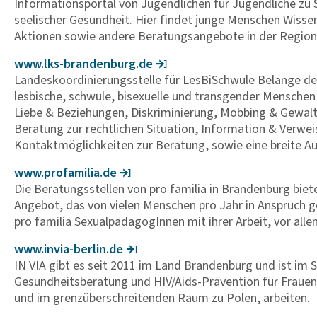
Informationsportal von Jugendlichen für Jugendliche zu Se
seelischer Gesundheit. Hier findet junge Menschen Wissen
Aktionen sowie andere Beratungsangebote in der Region
www.lks-bran­den­burg.de
Landeskoordinierungsstelle für LesBiSchwule Belange de
lesbische, schwule, bisexuelle und transgender Mensch
Liebe & Beziehungen, Diskriminierung, Mobbing & Gewalt
Beratung zur rechtlichen Situation, Information & Verwe
Kontaktmöglichkeiten zur Beratung, sowie eine breite Au
www.profa­milia.de
Die Beratungsstellen von pro familia in Brandenburg biet
Angebot, das von vielen Menschen pro Jahr in Anspruch 
pro familia SexualpädagogInnen mit ihrer Arbeit, vor alle
www.invia-berlin.de
IN VIA gibt es seit 2011 im Land Brandenburg und ist im S
Gesundheitsberatung und HIV/Aids-Prävention für Frauen
und im grenzüberschreitenden Raum zu Polen, arbeiten.