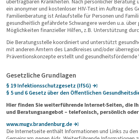
übertragbaren Krankheiten. Nach persönlicher Beratung u
ein anonymer und kostenloser HIV-Test im Auftrag des 
Familienberatung ist Anlaufstelle für Personen und Famil
gesundheitlich gefährdete Schwangere werden u.a. über 
Möglichkeiten finanzieller Hilfen, z.B. Unterstützung du
Die Beratungsstelle koordiniert und unterstützt gesun
mit anderen Ämtern des Landkreises und/oder überregion
Präventionskonzepte erstellt und gesundheitsfördernde 
Gesetzliche Grundlagen
§ 19 Infek­ti­ons­schutz­ge­setz (IfSG)
§ 5 und 6 Gesetz über den Öffent­li­chen Gesund­heits­
Hier finden Sie weiterführende Internet-Seiten, die I
und Beratungsangebot – telefonisch, persönlich oder 
www.mugv.bran­den­burg.de
Die Internetseite enthält Informationen und Links zu den
Gemeinsam gegen Aids. Weiterführende Informationen zu