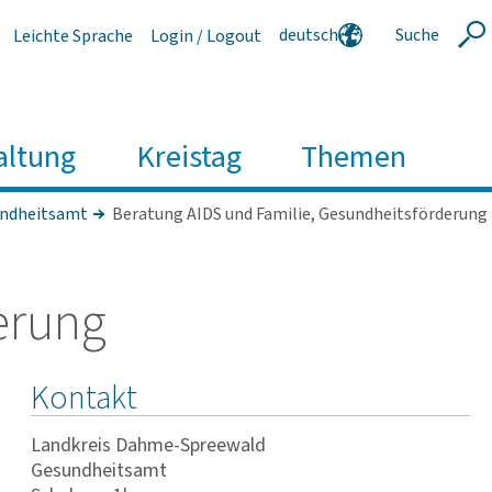
deutsch
Suche
Leichte Sprache
Login / Logout
Suche
english
polski
serbski
altung
Kreistag
Themen
ndheitsamt
Beratung AIDS und Familie, Gesundheitsförderung
e­rung
Kontakt
Landkreis Dahme-Spreewald
Gesundheitsamt