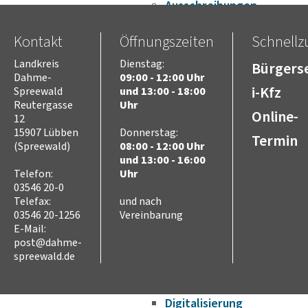
Ausschreibungen
Stellenausschreibungen
Wahlen
Kontakt
Öffnungszeiten
Schnellzu
Karriere
Landkreis
Dienstag:
Bürgerse
Kreistag
Dahme-
09:00 - 12:00 Uhr
Vorsitz des Kreistages
i-Kfz
Spreewald
und 13:00 - 18:00
Rats- und
Reutergasse
Uhr
Online-
Bürgerinformationssyste
12
Niederschriften
15907 Lübben
Donnerstag:
Termin
(Spreewald)
08:00 - 12:00 Uhr
Videoaufzeichnungen
und 13:00 - 16:00
Kreistag
Telefon:
Uhr
Themen
03546 20-0
Familie
Telefax:
und nach
Kinder
03546 20-1256
Vereinbarung
SchülerInnen
E-Mail:
Jugend
post@dahme-
Erwachsene
spreewald.de
Senioren
Bauen und Infrastruktur
Digitalisierung