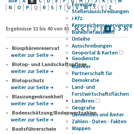
Alle
A
B
C
D
E
F
G
H
I
J
K
L
M
Formulare
N
O
P
Q
R
S
T
U
V
W
X
Y
Z
Stellenausschreibungen
i-Kfz
Kennzeichenreservierung
Ergebnisse
31
bis
40
von
45
1
2
3
4
5
Bankbriefauskunft
Onleihe
Ausschreibungen
Biosphärenreservat
Geoportal & Karten
weiter zur Seite
Geodienste
Biotop- und Landschaftspflege
Maerker
weiter zur Seite
Partnerschaft für
Demokratie
Biotopschutz
Land- und
weiter zur Seite
Forstwirtschaftsflächen
Blauzungenkrankheit
Landkreis
weiter zur Seite
Geografie
Bodenschätzung/Bodenwertzahlen
Gemeinden und Ämter
weiter zur Seite
Zahlen - Daten - Fakten
Wappen
Bootsführerschein