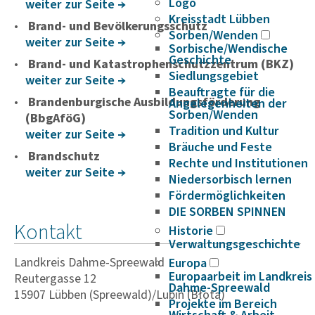
Logo
weiter zur Seite
Kreisstadt Lübben
Brand- und Bevölkerungsschutz
Sorben/Wenden
weiter zur Seite
Sorbische/Wendische
Geschichte
Brand- und Katastrophenschutzzentrum (BKZ)
Siedlungsgebiet
weiter zur Seite
Beauftragte für die
Brandenburgische Ausbildungsförderung
Angelegenheiten der
Sorben/Wenden
(BbgAföG)
Tradition und Kultur
weiter zur Seite
Bräuche und Feste
Brandschutz
Rechte und Institutionen
weiter zur Seite
Niedersorbisch lernen
Fördermöglichkeiten
DIE SORBEN SPINNEN
Kontakt
Historie
Verwaltungsgeschichte
Landkreis Dahme-Spreewald
Europa
Europaarbeit im Landkreis
Reutergasse 12
Dahme-Spreewald
15907 Lübben (Spreewald)/Lubin (Błota)
Projekte im Bereich