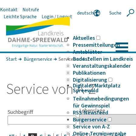
Kontakt
Notrufe
deutsch
Suche
Suche
Leichte Sprache
Login / Logout
english
polski
serbski
Aktuelles
Pressemitteilungen
Amtsblätter
Badestellen im Landkreis
Start
Bürgerservice
Service von A-Z
Veranstaltungskalender
Publikationen
Digitalisierung
Service von A-Z
Digitaler Marktplatz
Spreewald
Teilnahmebedingungen
für Gewinnspiel
Lebenslage
Suchbegriff
RSS-Newsfeed
Bürgerservice
Service von A-Z
Online-Terminvergabe