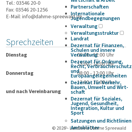
Wirtschaft & Arbeit
Tel.: 03546 20-0
Partnerschaften
Fax: 03546 20-1256
Internationale
E-Mail: info@dahme-spreewald.de
Jugendbegegnungen
Verwaltung
Verwaltungsstruktur
Landrat
Sprechzeiten
Dezernat für Finanzen,
Schulen und innere
Dienstag
Verwaltung
09:00 - 12:00 Uhr
Dezernat für Ordnung,
13:00 - 18:00 Uhr
Recht, Verbraucherschutz
und
Donnerstag
08:00 - 12:00 Uhr
Europaangelegenheiten
13:00 - 16:00 Uhr
Dezernat für Verkehr,
Bauen, Umwelt und Wirt­
und nach Vereinbarung
schaft
Dezernat für Soziales,
Jugend, Gesundheit,
Integration, Kultur und
Sport
Satzungen und Richtlinien
Amtsblätter
© 2026 - Landkreis Dahme Spreewald