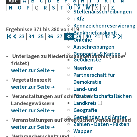
Alle
A
B
C
D
E
F
G
H
I
J
K
L
M
Formulare
N
O
P
Q
R
S
T
U
V
W
X
Y
Z
Stellenausschreibungen
i-Kfz
Kennzeichenreservierung
Ergebnisse
371
bis
380
von
419
Bankbriefauskunft
33
34
35
36
37
38
39
40
41
42
Onleihe
Ausschreibungen
Geoportal & Karten
Unter­lagen zu Nieder­las­sungs­er­laubnis (unbe­
Geodienste
fristet)
Maerker
weiter zur Seite
Partnerschaft für
Vegetationszeit
Demokratie
weiter zur Seite
Land- und
Forstwirtschaftsflächen
Veranstaltungen auf schiffbaren
Landkreis
Landesgewässern
Geografie
weiter zur Seite
Gemeinden und Ämter
Veranstaltungen auf öffentlichen Verkehrsgrund
Zahlen - Daten - Fakten
weiter zur Seite
Wappen
Verbraucherschutz und