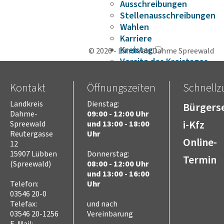
Ausschreibungen
Stellenausschreibungen
Wahlen
Karriere
Kreistag
© 2026 - Landkreis Dahme Spreewald
Vorsitz des Kreistages
Rats- und
Bürgerinformationssyste
Kontakt
Öffnungszeiten
Schnellzu
Niederschriften
Landkreis
Dienstag:
Bürgerse
Videoaufzeichnungen
Dahme-
09:00 - 12:00 Uhr
Kreistag
i-Kfz
Spreewald
und 13:00 - 18:00
Themen
Reutergasse
Uhr
Online-
Familie
12
Kinder
15907 Lübben
Donnerstag:
Termin
SchülerInnen
(Spreewald)
08:00 - 12:00 Uhr
und 13:00 - 16:00
Jugend
Telefon:
Uhr
Erwachsene
03546 20-0
Senioren
Telefax:
und nach
Bauen und Infrastruktur
03546 20-1256
Vereinbarung
Digitalisierung