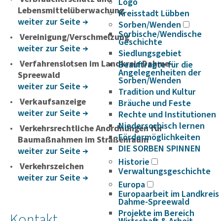
Logo
Lebensmittelüberwachung
Kreisstadt Lübben
weiter zur Seite
Sorben/Wenden
Sorbische/Wendische
Vereinigung/Verschmelzung
Geschichte
weiter zur Seite
Siedlungsgebiet
Verfahrenslotsen im Landkreis Dahme-
Beauftragte für die
Angelegenheiten der
Spreewald
Sorben/Wenden
weiter zur Seite
Tradition und Kultur
Verkaufsanzeige
Bräuche und Feste
weiter zur Seite
Rechte und Institutionen
Niedersorbisch lernen
Verkehrsrechtliche Anordnungen für
Fördermöglichkeiten
Baumaßnahmen im Straßenraum
DIE SORBEN SPINNEN
weiter zur Seite
Historie
Verkehrszeichen
Verwaltungsgeschichte
weiter zur Seite
Europa
Europaarbeit im Landkreis
Dahme-Spreewald
Projekte im Bereich
Kontakt