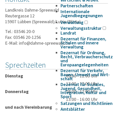
Wirtschaft & Arbeit
Partnerschaften
Landkreis Dahme-Spreewald
Internationale
Jugendbegegnungen
Reutergasse 12
15907 Lübben (Spreewald)/Lubin (Błota)
Verwaltung
Verwaltungsstruktur
Tel.: 03546 20-0
Landrat
Fax: 03546 20-1256
Dezernat für Finanzen,
Schulen und innere
E-Mail: info@dahme-spreewald.de
Verwaltung
Dezernat für Ordnung,
Recht, Verbraucherschutz
und
Sprechzeiten
Europaangelegenheiten
Dezernat für Verkehr,
Bauen, Umwelt und Wirt­
Dienstag
09:00 - 12:00 Uhr
schaft
13:00 - 18:00 Uhr
Dezernat für Soziales,
Jugend, Gesundheit,
Donnerstag
08:00 - 12:00 Uhr
Integration, Kultur und
Sport
13:00 - 16:00 Uhr
Satzungen und Richtlinien
und nach Vereinbarung
Amtsblätter