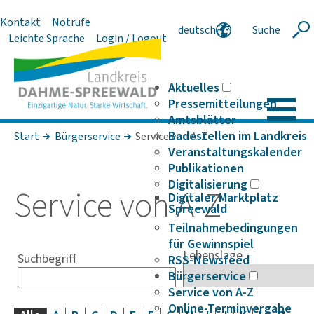
Kontakt
Notrufe
deutsch
Suche
Suche
Leichte Sprache
Login / Logout
english
polski
serbski
Aktuelles
Pressemitteilungen
Amtsblätter
Badestellen im Landkreis
Start
Bürgerservice
Service von A-Z
Veranstaltungskalender
Publikationen
Digitalisierung
Service von A-Z
Digitaler Marktplatz
Spreewald
Teilnahmebedingungen
für Gewinnspiel
Lebenslage
Suchbegriff
RSS-Newsfeed
Bürgerservice
Service von A-Z
Online-Terminvergabe