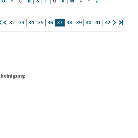
O
P
Q
R
S
T
U
V
W
X
Y
Z
32
33
34
35
36
37
38
39
40
41
42
cheinigung