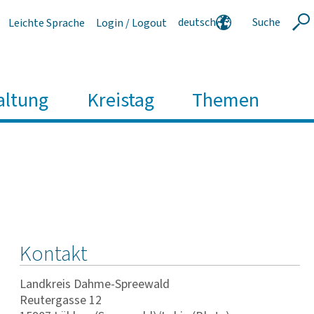
deutsch
Suche
Leichte Sprache
Login / Logout
Suche
english
polski
serbski
altung
Kreistag
Themen
Kontakt
Landkreis Dahme-Spreewald
Reutergasse 12