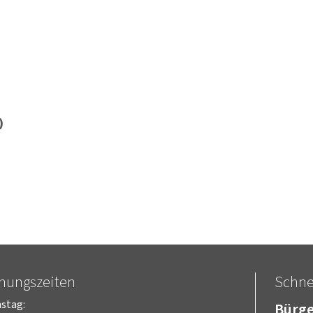
)
fnungszeiten
Schnel
stag:
Bürge