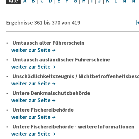
Alle
A
B
C
D
E
F
G
H
I
J
K
L
M
N
Ergebnisse
361
bis
370
von
419
Umtausch alter Führerschein
weiter zur Seite
Umtausch ausländischer Führerscheine
weiter zur Seite
Unschädlichkeitszeugnis / Nichtbetroffenheitsbes
weiter zur Seite
Untere Denkmalschutzbehörde
weiter zur Seite
Untere Fischereibehörde
weiter zur Seite
Untere Fischereibehörde - weitere Informationen
weiter zur Seite