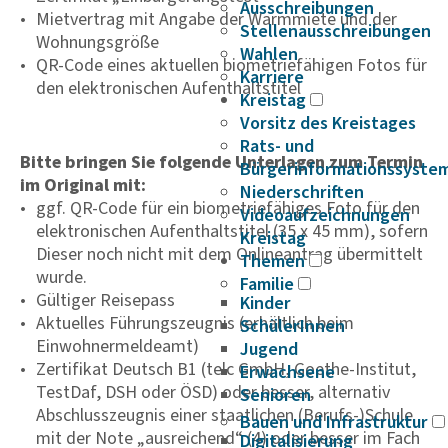
Ausschreibungen
Mietvertrag mit Angabe der Warmmiete und der
Stellenausschreibungen
Wohnungsgröße
Wahlen
QR-Code eines aktuellen biometriefähigen Fotos für
Karriere
den elektronischen Aufenthaltstitel
Kreistag
Vorsitz des Kreistages
Rats- und
Bitte bringen Sie folgende Unterlagen zum Termin
Bürgerinformationssyste
im Original mit:
Niederschriften
ggf. QR-Code für ein biometriefähiges Foto für den
Videoaufzeichnungen
elektronischen Aufenthaltstitel (35 x 45 mm), sofern
Kreistag
Dieser noch nicht mit dem Onlineantrag übermittelt
Themen
wurde.
Familie
Gültiger Reisepass
Kinder
Aktuelles Führungszeugnis (erhältlich beim
SchülerInnen
Einwohnermeldeamt)
Jugend
Zertifikat Deutsch B1 (telc GmbH, Goethe-Institut,
Erwachsene
TestDaf, DSH oder ÖSD) oder besser, alternativ
Senioren
Abschlusszeugnis einer staatlichen (Berufs-)Schule
Bauen und Infrastruktur
mit der Note „ausreichend“ (4) oder besser im Fach
Digitalisierung