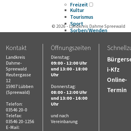
Freizeit
Kultur
Tourismus
Sport
© 2026 - Landkreis Dahme Spreewald
Sorben/Wenden
Bevöl­ke­rungs­schutz
Selbst­hilfe
Kontakt
Öffnungszeiten
Schnellzu
Brand- und Kata­s­tro­­phen­­
schutz­­zen­trum
Landkreis
Dienstag:
Bürgerse
Brand­schutz
Dahme-
09:00 - 12:00 Uhr
i-Kfz
Brand­schutz­dienst­stelle
Spreewald
und 13:00 - 18:00
Reutergasse
Uhr
Einsatz­pla­nung
Online-
12
Kreis­aus­­bil­­dung
15907 Lübben
Donnerstag:
Zivil- und Kata­s­tro­­phen­­
Termin
(Spreewald)
08:00 - 12:00 Uhr
schutz
und 13:00 - 16:00
Telefon:
Uhr
03546 20-0
Telefax:
und nach
03546 20-1256
Vereinbarung
E-Mail: