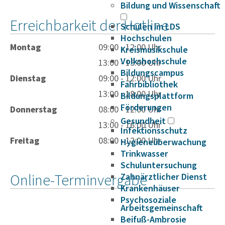
Bildung und Wissenschaft
Erreichbarkeit der Hotline
Schulen im LDS
Hochschulen
Montag
09:00 - 12:00 Uhr
Kreismusikschule
Volkshochschule
13:00 - 15:00 Uhr
Bildungscampus
Dienstag
09:00 - 12:00 Uhr
Fahrbibliothek
13:00 - 18:00 Uhr
Bildungsplattform
Förderungen
Donnerstag
08:00 - 12:00 Uhr
Gesundheit
13:00 - 16:00 Uhr
Infektionsschutz
Freitag
08:00 - 12:00 Uhr
Hygieneüberwachung
Trinkwasser
Schuluntersuchung
Online-Terminvergabe
Zahnärztlicher Dienst
Krankenhäuser
Psychosoziale
Arbeitsgemeinschaft
Beifuß-Ambrosie