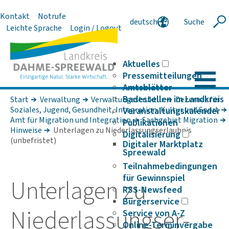
Kontakt
Notrufe
deutsch
Suche
Suche
Leichte Sprache
Login / Logout
english
polski
serbski
Aktuelles
Pressemitteilungen
Amtsblätter
Badestellen im Landkreis
Start
Verwaltung
Verwaltungsstruktur
Dezernat für
Soziales, Jugend, Gesundheit, Integration, Kultur und Sport
Veranstaltungskalender
Amt für Migration und Integration
Sachgebiet Migration
Publikationen
Hinweise
Unterlagen zu Niederlassungserlaubnis
Digitalisierung
(unbefristet)
Digitaler Marktplatz
Spreewald
Teilnahmebedingungen
für Gewinnspiel
Unter­lagen zu
RSS-Newsfeed
Bürgerservice
Nieder­las­­sungs­­er­
Service von A-Z
Online-Terminvergabe