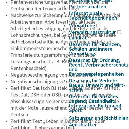
Wirtschaft & Arbeit
Rentenversicherungsverlauf (erhältlich bei der
Partnerschaften
Deutschen Rentenversicherung)
Internationale
Nachweise zur Sicherung des Lebensunterhalts (bei
Jugendbegegnungen
Arbeitnehmern: Arbeitsvertrag, aktuelle
Verwaltung
Arbeitgeberbestätigung und die letzten sechs
Verwaltungsstruktur
Lohnabrechnungen, bei Selbstständigen: aktuelle
Landrat
betriebswirtschaftliche Auswertung und letzter
Dezernat für Finanzen,
Einkommenssteuerbescheid, bei
Schulen und innere
Verwaltung
Transferleistungsempfängern: aktueller
Dezernat für Ordnung,
Leistungsbescheid z. B. BAföG-Bescheid,
Recht, Verbraucherschutz
Rentenbescheid)
und
Europaangelegenheiten
Negativbescheinigung vom Sozialamt
Dezernat für Verkehr,
Negativbescheinigung vom Jobcenter
Bauen, Umwelt und Wirt­
Zertifikat Deutsch B1 (telc GmbH, Goethe-Institut,
schaft
TestDaf, DSH oder ÖSD) oder besser, alternativ
Dezernat für Soziales,
Jugend, Gesundheit,
Abschlusszeugnis einer staatlichen (Berufs-)Schule
Integration, Kultur und
mit der Note „ausreichend“ (4) oder besser im Fach
Sport
Deutsch
Satzungen und Richtlinien
Zertifikat Test „Leben in Deutschland“ oder
Amtsblätter
Zertifikat „Einbürgerungstest“