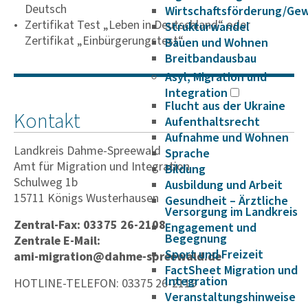
Deutsch
Wirtschaftsförderung/Ge
Zertifikat Test „Leben in Deutschland“ oder
Strukturwandel
Zertifikat „Einbürgerungstest“
Bauen und Wohnen
Breitbandausbau
Asyl, Migration und
Integration
Flucht aus der Ukraine
Kontakt
Aufenthaltsrecht
Aufnahme und Wohnen
Landkreis Dahme-Spreewald
Sprache
Amt für Migra­tion und Inte­­gra­tion
Bildung
Schulweg 1b
Ausbildung und Arbeit
15711 Königs Wusterhausen
Gesundheit – Ärztliche
Versorgung im Landkreis
Zentral-Fax: 03375 26-2108
Engagement und
Begegnung
Zentrale E-Mail:
Sport und Freizeit
ami-migration@dahme-spreewald.de
FactSheet Migration und
Integration
HOTLINE-TELEFON: 03375 26-2119
Veranstaltungshinweise