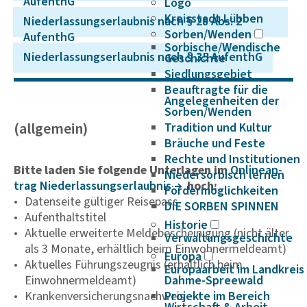
AufenthG
Logo
Kreisstadt Lübben
Nieder­las­sungs­er­laubnis nach § 28 Abs. 2
Sorben/Wenden
AufenthG
Sorbische/Wendische
Nieder­las­sungs­er­laubnis nach § 35 AufenthG
Geschichte
Siedlungsgebiet
Beauftragte für die
Angelegenheiten der
Sorben/Wenden
(allgemein)
Tradition und Kultur
Bräuche und Feste
Rechte und Institutionen
Bitte laden Sie folgende Unterlagen im
Onli­­nean­­
Niedersorbisch lernen
trag Nieder­las­­sungs­­er­laubnis
hoch:
Fördermöglichkeiten
Datenseite gültiger Reisepass
DIE SORBEN SPINNEN
Aufenthaltstitel
Historie
Aktuelle erweiterte Meldebescheinigung (nicht älter
Verwaltungsgeschichte
als 3 Monate, erhältlich beim Einwohnermeldeamt)
Europa
Aktuelles Führungszeugnis (erhältlich beim
Europaarbeit im Landkreis
Einwohnermeldeamt)
Dahme-Spreewald
Krankenversicherungsnachweis
Projekte im Bereich