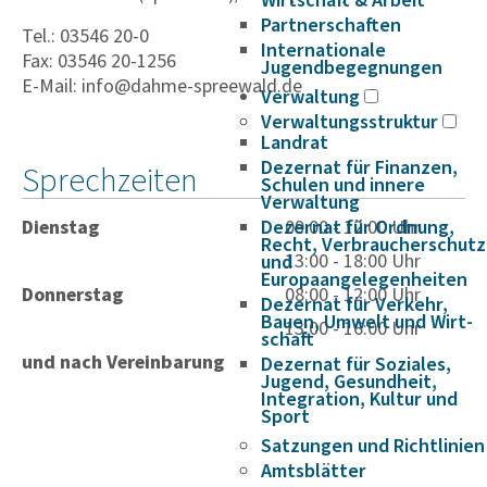
Wirtschaft & Arbeit
Partnerschaften
Tel.: 03546 20-0
Internationale
Fax: 03546 20-1256
Jugendbegegnungen
E-Mail: info@dahme-spreewald.de
Verwaltung
Verwaltungsstruktur
Landrat
Dezernat für Finanzen,
Sprechzeiten
Schulen und innere
Verwaltung
Dienstag
Dezernat für Ordnung,
09:00 - 12:00 Uhr
Recht, Verbraucherschutz
13:00 - 18:00 Uhr
und
Europaangelegenheiten
Donnerstag
08:00 - 12:00 Uhr
Dezernat für Verkehr,
Bauen, Umwelt und Wirt­
13:00 - 16:00 Uhr
schaft
und nach Vereinbarung
Dezernat für Soziales,
Jugend, Gesundheit,
Integration, Kultur und
Sport
Satzungen und Richtlinien
Amtsblätter