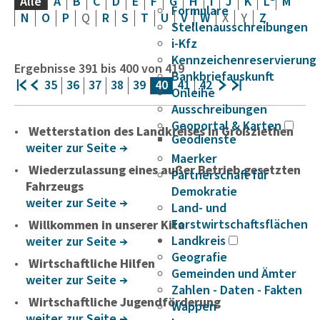
Alle
A
B
C
D
E
F
G
H
I
J
K
L
M
Formulare
N
O
P
Q
R
S
T
U
V
W
X
Y
Z
Stellenausschreibungen
i-Kfz
Kennzeichenreservierung
Ergebnisse
391
bis
400
von
419
Bankbriefauskunft
35
36
37
38
39
40
41
42
Onleihe
Ausschreibungen
Geoportal & Karten
Wetterstation des Landkreises in Großziethen
Geodienste
weiter zur Seite
Maerker
Wiederzulassung eines außer Betrieb gesetzten
Partnerschaft für
Fahrzeugs
Demokratie
weiter zur Seite
Land- und
Forstwirtschaftsflächen
Willkommen in unserer Kita
Landkreis
weiter zur Seite
Geografie
Wirtschaftliche Hilfen
Gemeinden und Ämter
weiter zur Seite
Zahlen - Daten - Fakten
Wirtschaftliche Jugendförderung
Wappen
weiter zur Seite