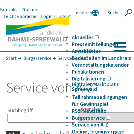
Kontakt
Notrufe
deutsch
Suche
Suche
Leichte Sprache
Login / Logout
english
polski
serbski
Aktuelles
Pressemitteilungen
Amtsblätter
Badestellen im Landkreis
Start
Bürgerservice
Service von A-Z
Veranstaltungskalender
Publikationen
Digitalisierung
Service von A-Z
Digitaler Marktplatz
Spreewald
Teilnahmebedingungen
für Gewinnspiel
Lebenslage
Suchbegriff
RSS-Newsfeed
Bürgerservice
Service von A-Z
Online-Terminvergabe