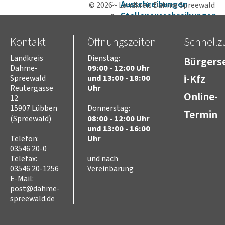
Ausschreibungen
© 2026 - Landkreis Dahme Spreewald
Stellenausschreibungen
Wahlen
Karriere
Kontakt
Öffnungszeiten
Schnellzu
Kreistag
Landkreis
Dienstag:
Bürgerse
Vorsitz des Kreistages
Dahme-
09:00 - 12:00 Uhr
Rats- und
i-Kfz
Spreewald
und 13:00 - 18:00
Bürgerinformationssyste
Reutergasse
Uhr
Online-
Niederschriften
12
Videoaufzeichnungen
15907 Lübben
Donnerstag:
Termin
(Spreewald)
08:00 - 12:00 Uhr
Kreistag
und 13:00 - 16:00
Themen
Telefon:
Uhr
Familie
03546 20-0
Kinder
Telefax:
und nach
SchülerInnen
03546 20-1256
Vereinbarung
Jugend
E-Mail:
Erwachsene
post@dahme-
Senioren
spreewald.de
Bauen und Infrastruktur
Digitalisierung