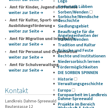
Logo
Kreisstadt Lübben
Amt für Kinder, Jugend und Familie
Sorben/Wenden
weiter zur Seite
Sorbische/Wendische
Amt für Kultur, Sport- und
Geschichte
Ausbildungsförderung
Siedlungsgebiet
weiter zur Seite
Beauftragte für die
Angelegenheiten der
Amt für Migration und Integration
Sorben/Wenden
weiter zur Seite
Tradition und Kultur
Bräuche und Feste
Amt für Personal und Organisation
Rechte und Institutionen
weiter zur Seite
Niedersorbisch lernen
Amt für Schulverwaltung
Fördermöglichkeiten
weiter zur Seite
DIE SORBEN SPINNEN
Historie
Verwaltungsgeschichte
Kontakt
Europa
Europaarbeit im Landkreis
Dahme-Spreewald
Landkreis Dahme-Spreewald
Projekte im Bereich
Reutergasse 12