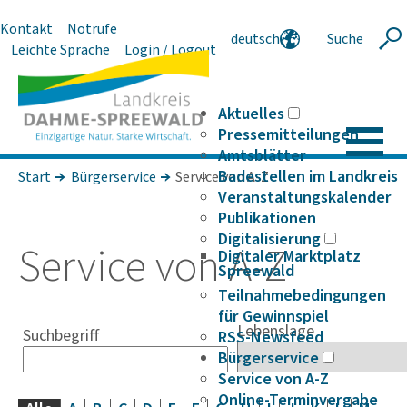
Kontakt
Notrufe
deutsch
Suche
Suche
Leichte Sprache
Login / Logout
english
polski
serbski
Aktuelles
Pressemitteilungen
Amtsblätter
Badestellen im Landkreis
Start
Bürgerservice
Service von A-Z
Veranstaltungskalender
Publikationen
Digitalisierung
Service von A-Z
Digitaler Marktplatz
Spreewald
Teilnahmebedingungen
für Gewinnspiel
Lebenslage
Suchbegriff
RSS-Newsfeed
Bürgerservice
Service von A-Z
Online-Terminvergabe