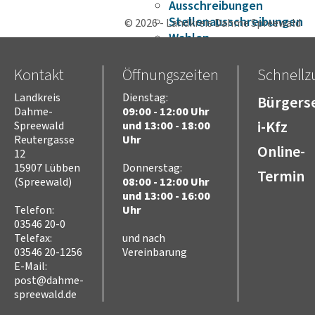
Ausschreibungen
Stellenausschreibungen
© 2026 - Landkreis Dahme Spreewald
Wahlen
Karriere
Kreistag
Kontakt
Öffnungszeiten
Schnellzu
Vorsitz des Kreistages
Landkreis
Dienstag:
Bürgerse
Rats- und
Dahme-
09:00 - 12:00 Uhr
Bürgerinformationssyste
i-Kfz
Spreewald
und 13:00 - 18:00
Niederschriften
Reutergasse
Uhr
Online-
Videoaufzeichnungen
12
Kreistag
15907 Lübben
Donnerstag:
Termin
(Spreewald)
08:00 - 12:00 Uhr
Themen
und 13:00 - 16:00
Familie
Telefon:
Uhr
Kinder
03546 20-0
SchülerInnen
Telefax:
und nach
Jugend
03546 20-1256
Vereinbarung
Erwachsene
E-Mail:
Senioren
post@dahme-
spreewald.de
Bauen und Infrastruktur
Digitalisierung