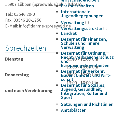
Wirtschaft & Arbeit
15907 Lübben (Spreewald)/Lubin (Błota)
Partnerschaften
Internationale
Tel.: 03546 20-0
Jugendbegegnungen
Fax: 03546 20-1256
Verwaltung
E-Mail: info@dahme-spreewald.de
Verwaltungsstruktur
Landrat
Dezernat für Finanzen,
Schulen und innere
Sprechzeiten
Verwaltung
Dezernat für Ordnung,
Recht, Verbraucherschutz
Dienstag
09:00 - 12:00 Uhr
und
Europaangelegenheiten
13:00 - 18:00 Uhr
Dezernat für Verkehr,
Donnerstag
08:00 - 12:00 Uhr
Bauen, Umwelt und Wirt­
schaft
13:00 - 16:00 Uhr
Dezernat für Soziales,
Jugend, Gesundheit,
und nach Vereinbarung
Integration, Kultur und
Sport
Satzungen und Richtlinien
Amtsblätter