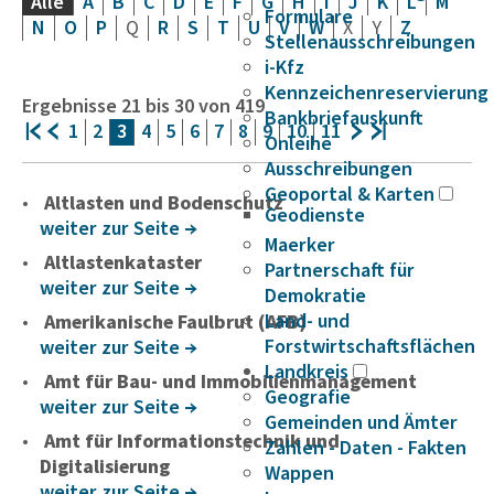
Alle
A
B
C
D
E
F
G
H
I
J
K
L
M
Formulare
N
O
P
Q
R
S
T
U
V
W
X
Y
Z
Stellenausschreibungen
i-Kfz
Kennzeichenreservierung
Ergebnisse
21
bis
30
von
419
Bankbriefauskunft
1
2
3
4
5
6
7
8
9
10
11
Onleihe
Ausschreibungen
Geoportal & Karten
Altlasten und Bodenschutz
Geodienste
weiter zur Seite
Maerker
Altlastenkataster
Partnerschaft für
weiter zur Seite
Demokratie
Land- und
Amerikanische Faulbrut (AFB)
Forstwirtschaftsflächen
weiter zur Seite
Landkreis
Amt für Bau- und Immobilienmanagement
Geografie
weiter zur Seite
Gemeinden und Ämter
Amt für Informationstechnik und
Zahlen - Daten - Fakten
Digitalisierung
Wappen
weiter zur Seite