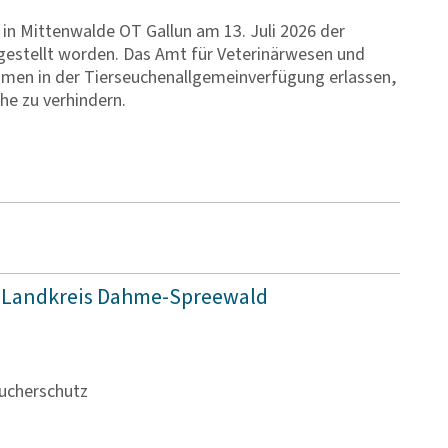
in Mittenwalde OT Gallun am 13. Juli 2026 der
stgestellt worden. Das Amt für Veterinärwesen und
n der Tier­seu­che­n­all­ge­mein­ver­fü­gung erlassen,
he zu verhindern.
im Land­kreis Dahme-Spree­wald
ucherschutz