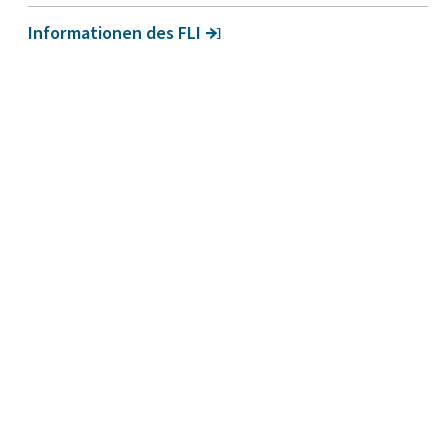
Infor­ma­ti­onen des FLI