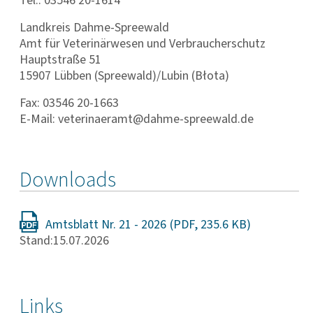
Tel.: 03546 20-1614
Landkreis Dahme-Spreewald
Amt für Vete­ri­nä­r­wesen und Verbrau­cher­schutz
Hauptstraße 51
15907 Lübben (Spreewald)/Lubin (Błota)
Fax: 03546 20-1663
E-Mail: veterinaeramt@dahme-spreewald.de
Downloads
Amtsblatt Nr. 21 - 2026
Stand:15.07.2026
Links