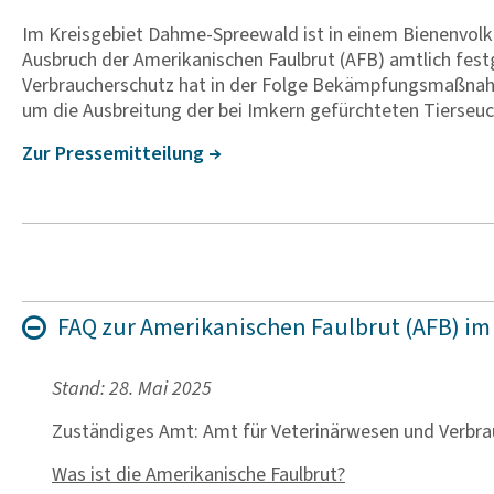
Im Kreisgebiet Dahme-Spreewald ist in einem Bienenvolk 
Ausbruch der Ameri­ka­ni­schen Faul­brut (AFB) amtlich fe
Verbraucherschutz hat in der Folge Bekämpfungsmaßnahmen i
um die Ausbreitung der bei Imkern gefürchteten Tierseuc
Zur Pres­­se­­mit­tei­­lung
FAQ zur Ameri­ka­ni­schen Faul­brut (AFB) 
Stand: 28. Mai 2025
Zuständiges Amt: Amt für Veterinärwesen und Verbra
Was ist die Amerikanische Faulbrut?