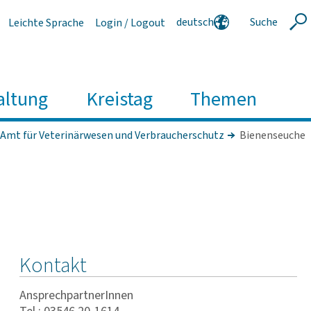
deutsch
Suche
Leichte Sprache
Login / Logout
Suche
english
polski
serbski
altung
Kreistag
Themen
Amt für Veterinärwesen und Verbraucherschutz
Bienenseuche
Kontakt
AnsprechpartnerInnen