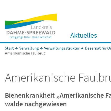
Aktuelles
Start
Verwaltung
Verwaltungsstruktur
Dezernat für O
Amerikanische Faulbrut
Ameri­ka­ni­sche Faul­br
Bienen­krank­heit „Ame­ri­ka­ni­sche F
walde nach­ge­wiesen