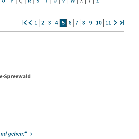
O
P
Q
R
S
T
U
V
W
X
Y
Z
1
2
3
4
5
6
7
8
9
10
11
me-Spreewald
and gehen!
"