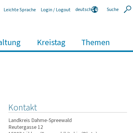
deutsch
Suche
Leichte Sprache
Login / Logout
Suche
english
polski
serbski
altung
Kreistag
Themen
Kontakt
Landkreis Dahme-Spreewald
Reutergasse 12