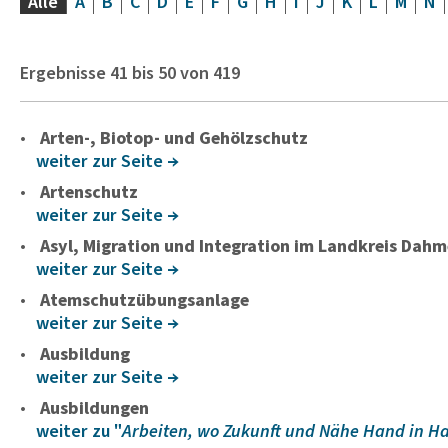
Alle
A
B
C
D
E
F
G
H
I
J
K
L
M
N
Ergebnisse
41
bis
50
von
419
Arten-, Biotop- und Gehölzschutz
weiter zur Seite
Artenschutz
weiter zur Seite
Asyl, Migration und Integration im Landkreis Dah
weiter zur Seite
Atemschutzübungsanlage
weiter zur Seite
Ausbildung
weiter zur Seite
Ausbildungen
weiter zu "
Arbeiten, wo Zukunft und Nähe Hand in H