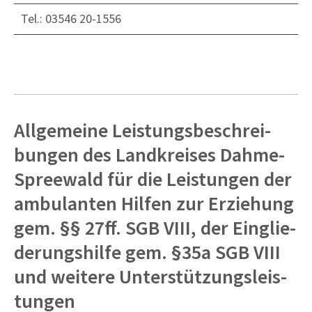
Tel.: 03546 20-1556
Allge­meine Leis­tungs­be­schrei­
bungen des Land­kreises Dahme-
Spree­wald für die Leis­tungen der
ambu­lanten Hilfen zur Erzie­hung
gem. §§ 27ff. SGB VIII, der Einglie­
de­rungs­hilfe gem. §35a SGB VIII
und weitere Unter­stüt­zungs­leis­
tungen