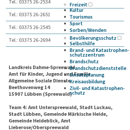
Tel.: 03375 26-2534
Freizeit
Kultur
Tel.: 03375 26-2651
Tourismus
Sport
Tel.: 03375 26-2545
Sorben/Wenden
Bevöl­ke­rungs­schutz
Tel.: 03375 26-2694
Selbst­hilfe
Brand- und Kata­s­tro­­phen­­
schutz­­zen­trum
Brand­schutz
Landkreis Dahme-Spreewald
Brand­schutz­dienst­stelle
Amt für Kinder, Jugend und Familie
Einsatz­pla­nung
Allgemeine Soziale Dienste
Kreis­aus­­bil­­dung
Beethovenweg 14
Zivil- und Kata­s­tro­­phen­­
schutz
15907 Lübben (Spreewald)
Team 4: Amt Unterspreewald, Stadt Luckau,
Stadt Lübben, Gemeinde Märkische Heide,
Gemeinde Heideblick, Amt
Lieberose/Oberspreewald