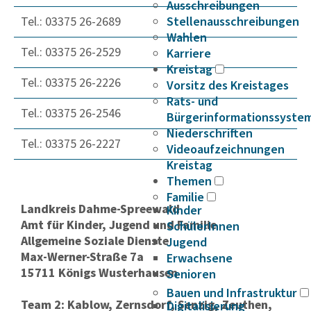
Ausschreibungen
Tel.: 03375 26-2689
Stellenausschreibungen
Wahlen
Tel.: 03375 26-2529
Karriere
Kreistag
Tel.: 03375 26-2226
Vorsitz des Kreistages
Rats- und
Tel.: 03375 26-2546
Bürgerinformationssyste
Niederschriften
Tel.: 03375 26-2227
Videoaufzeichnungen
Kreistag
Themen
Familie
Landkreis Dahme-Spreewald
Kinder
Amt für Kinder, Jugend und Familie
SchülerInnen
Allgemeine Soziale Dienste
Jugend
Max-Werner-Straße 7a
Erwachsene
15711 Königs Wusterhausen
Senioren
Bauen und Infrastruktur
Team 2: Kablow, Zernsdorf, Senzig, Zeuthen,
Digitalisierung