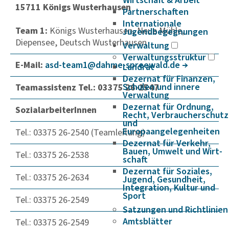
Wirtschaft & Arbeit
15711 Königs Wusterhausen
Partnerschaften
Internationale
Team 1:
Königs Wusterhausen, Neue Mühle,
Jugendbegegnungen
Diepensee, Deutsch Wusterhausen
Verwaltung
Verwaltungsstruktur
E-Mail:
asd-team1@dahme-spree­wald.de
Landrat
Dezernat für Finanzen,
Schulen und innere
Teamassistenz Tel.: 03375 26-2547
Verwaltung
Dezernat für Ordnung,
SozialarbeiterInnen
Recht, Verbraucherschutz
und
Europaangelegenheiten
Tel.: 03375 26-2540 (Teamleitung)
Dezernat für Verkehr,
Bauen, Umwelt und Wirt­
Tel.: 03375 26-2538
schaft
Dezernat für Soziales,
Tel.: 03375 26-2634
Jugend, Gesundheit,
Integration, Kultur und
Sport
Tel.: 03375 26-2549
Satzungen und Richtlinien
Amtsblätter
Tel.: 03375 26-2549