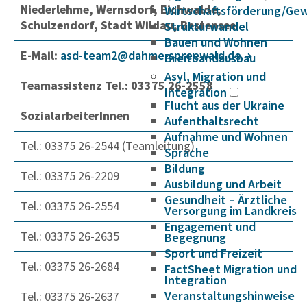
Niederlehme, Wernsdorf, Eichwalde,
Wirtschaftsförderung/Ge
Schulzendorf, Stadt Wildau, Bestensee
Strukturwandel
Bauen und Wohnen
E-Mail:
asd-team2@dahme-spree­wald.de
Breitbandausbau
Asyl, Migration und
Teamassistenz Tel.: 03375 26-2558
Integration
Flucht aus der Ukraine
SozialarbeiterInnen
Aufenthaltsrecht
Aufnahme und Wohnen
Tel.: 03375 26-2544 (Teamleitung)
Sprache
Bildung
Tel.: 03375 26-2209
Ausbildung und Arbeit
Gesundheit – Ärztliche
Tel.: 03375 26-2554
Versorgung im Landkreis
Engagement und
Tel.: 03375 26-2635
Begegnung
Sport und Freizeit
Tel.: 03375 26-2684
FactSheet Migration und
Integration
Veranstaltungshinweise
Tel.: 03375 26-2637