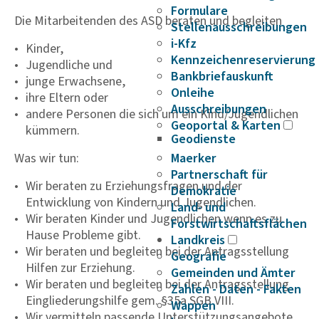
Formulare
Die Mitarbeitenden des ASD beraten und begleiten
Stellenausschreibungen
i-Kfz
Kinder,
Kennzeichenreservierung
Jugendliche und
Bankbriefauskunft
junge Erwachsene,
Onleihe
ihre Eltern oder
Ausschreibungen
andere Personen die sich um ein Kind/Jugendlichen
Geoportal & Karten
kümmern.
Geodienste
Was wir tun:
Maerker
Partnerschaft für
Wir beraten zu Erziehungsfragen und der
Demokratie
Entwicklung von Kindern und Jugendlichen.
Land- und
Wir beraten Kinder und Jugendlichen wenn es zu
Forstwirtschaftsflächen
Hause Probleme gibt.
Landkreis
Wir beraten und begleiten bei der Antragsstellung
Geografie
Hilfen zur Erziehung.
Gemeinden und Ämter
Wir beraten und begleiten bei der Antragsstellung
Zahlen - Daten - Fakten
Eingliederungshilfe gem. §35a SGB VIII.
Wappen
Wir vermitteln passende Unterstützungsangebote.