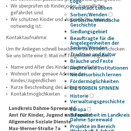
Logo
Wir überprüfen ob Kinder oder Jugendliche
Kreisstadt Lübben
gefährdet sind.
Sorben/Wenden
Wir schützen Kinder und Jugendliche, wenn es
Sorbische/Wendische
Geschichte
notwendig ist.
Siedlungsgebiet
Kontaktaufnahme:
Beauftragte für die
Angelegenheiten der
Sorben/Wenden
Um Ihr Anliegen schnell bearbeiten zu können schicken
Tradition und Kultur
Sie uns bitte eine E-Mail mit folgenden Angaben:
Bräuche und Feste
Name und Alter des Kindes/Jugendlichen
Rechte und Institutionen
Wohnort oder genaue Adresse des
Niedersorbisch lernen
Kindes/Jugendlichen
Fördermöglichkeiten
Kurze Beschreibung des Anliegens
DIE SORBEN SPINNEN
Kontaktmöglichkeiten
Historie
Verwaltungsgeschichte
Landkreis Dahme-Spreewald
Europa
Amt für Kinder, Jugend und Familie
Europaarbeit im Landkreis
Dahme-Spreewald
Allgemeine Soziale Dienste
Projekte im Bereich
Max-Werner-Straße 7a