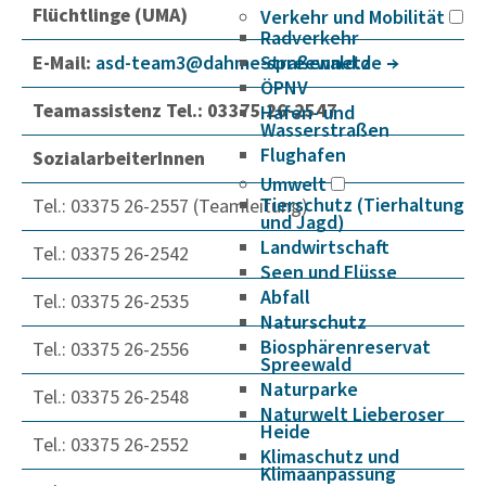
Flüchtlinge (UMA)
Verkehr und Mobilität
Radverkehr
E-Mail:
asd-team3@dahme-spree­wald.de
Straßennetz
ÖPNV
Teamassistenz Tel.: 03375 26-2547
Hafen- und
Wasserstraßen
Flughafen
SozialarbeiterInnen
Umwelt
Tierschutz (Tierhaltung
Tel.: 03375 26-2557 (Teamleitung)
und Jagd)
Landwirtschaft
Tel.: 03375 26-2542
Seen und Flüsse
Abfall
Tel.: 03375 26-2535
Naturschutz
Biosphärenreservat
Tel.: 03375 26-2556
Spreewald
Naturparke
Tel.: 03375 26-2548
Naturwelt Lieberoser
Heide
Tel.: 03375 26-2552
Klimaschutz und
Klimaanpassung