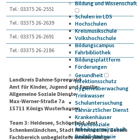
Bildung und Wissenschaft
Tel.: 03375 26-2551
Schulen im LDS
Tel.: 03375 26-2639
Hochschulen
Kreismusikschule
Tel.: 03375 26-2691
Volkshochschule
Bildungscampus
Tel.: 03375 26-2186
Fahrbibliothek
Bildungsplattform
Förderungen
Gesundheit
Landkreis Dahme-Spreewald
Infektionsschutz
Amt für Kinder, Jugend und Familie
Hygieneüberwachung
Allgemeine Soziale Dienste
Trinkwasser
Max-Werner-Straße 7a
Schuluntersuchung
15711 Königs Wusterhausen
Zahnärztlicher Dienst
Krankenhäuser
Team 3: Heidesee, Schönefeld, Amt
Psychosoziale
Arbeitsgemeinschaft
Schenkenländchen, Stadt Mittenwalde, Zeesen
Beifuß-Ambrosie
Fachbereich unbegleitete minderjährige