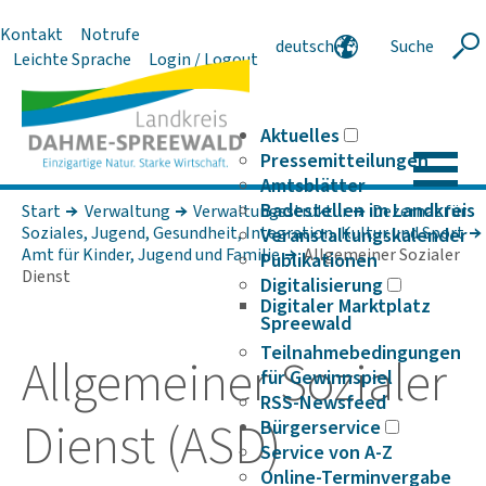
Kontakt
Notrufe
deutsch
Suche
Suche
Leichte Sprache
Login / Logout
english
polski
serbski
Aktuelles
Pressemitteilungen
Amtsblätter
Badestellen im Landkreis
Start
Verwaltung
Verwaltungsstruktur
Dezernat für
Soziales, Jugend, Gesundheit, Integration, Kultur und Sport
Veranstaltungskalender
Amt für Kinder, Jugend und Familie
Allgemeiner Sozialer
Publikationen
Dienst
Digitalisierung
Digitaler Marktplatz
Spreewald
Teilnahmebedingungen
Allge­meiner Sozi­aler
für Gewinnspiel
RSS-Newsfeed
Dienst (ASD)
Bürgerservice
Service von A-Z
Online-Terminvergabe