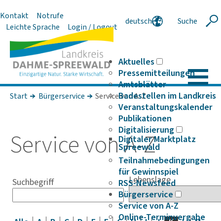
Kontakt
Notrufe
deutsch
Suche
Suche
Leichte Sprache
Login / Logout
english
polski
serbski
Aktuelles
Pressemitteilungen
Amtsblätter
Badestellen im Landkreis
Start
Bürgerservice
Service von A-Z
Veranstaltungskalender
Publikationen
Digitalisierung
Service von A-Z
Digitaler Marktplatz
Spreewald
Teilnahmebedingungen
für Gewinnspiel
Lebenslage
Suchbegriff
RSS-Newsfeed
Bürgerservice
Service von A-Z
Online-Terminvergabe