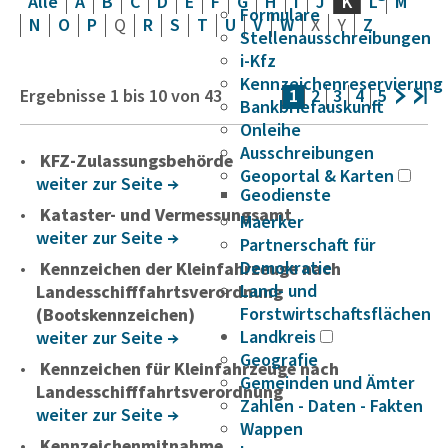
Alle
A
B
C
D
E
F
G
H
I
J
K
L
M
Formulare
N
O
P
Q
R
S
T
U
V
W
X
Y
Z
Stellenausschreibungen
i-Kfz
Kennzeichenreservierung
Ergebnisse
1
bis
10
von
43
1
2
3
4
5
Bankbriefauskunft
Onleihe
Ausschreibungen
KFZ-Zulassungsbehörde
Geoportal & Karten
weiter zur Seite
Geodienste
Kataster- und Vermessungsamt
Maerker
weiter zur Seite
Partnerschaft für
Demokratie
Kennzeichen der Kleinfahrzeuge nach
Land- und
Landesschifffahrtsverordnung
Forstwirtschaftsflächen
(Bootskennzeichen)
Landkreis
weiter zur Seite
Geografie
Kennzeichen für Kleinfahrzeuge nach
Gemeinden und Ämter
Landesschifffahrtsverordnung
Zahlen - Daten - Fakten
weiter zur Seite
Wappen
Kennzeichenmitnahme