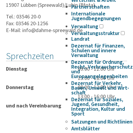
Wirtschaft & Arbeit
15907 Lübben (Spreewald)/Lubin (Błota)
Partnerschaften
Internationale
Tel.: 03546 20-0
Jugendbegegnungen
Fax: 03546 20-1256
Verwaltung
E-Mail: info@dahme-spreewald.de
Verwaltungsstruktur
Landrat
Dezernat für Finanzen,
Schulen und innere
Sprechzeiten
Verwaltung
Dezernat für Ordnung,
Recht, Verbraucherschutz
Dienstag
09:00 - 12:00 Uhr
und
Europaangelegenheiten
13:00 - 18:00 Uhr
Dezernat für Verkehr,
Donnerstag
08:00 - 12:00 Uhr
Bauen, Umwelt und Wirt­
schaft
13:00 - 16:00 Uhr
Dezernat für Soziales,
Jugend, Gesundheit,
und nach Vereinbarung
Integration, Kultur und
Sport
Satzungen und Richtlinien
Amtsblätter