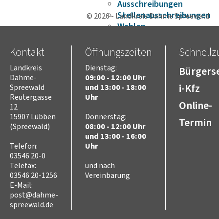
Ausschreibungen
Stellenausschreibungen
© 2026 - Landkreis Dahme Spreewald
Wahlen
Karriere
Kreistag
Kontakt
Öffnungszeiten
Schnellzu
Vorsitz des Kreistages
Landkreis
Dienstag:
Bürgerse
Rats- und
Dahme-
09:00 - 12:00 Uhr
Bürgerinformationssyste
i-Kfz
Spreewald
und 13:00 - 18:00
Niederschriften
Reutergasse
Uhr
Online-
Videoaufzeichnungen
12
Kreistag
15907 Lübben
Donnerstag:
Termin
(Spreewald)
08:00 - 12:00 Uhr
Themen
und 13:00 - 16:00
Familie
Telefon:
Uhr
Kinder
03546 20-0
SchülerInnen
Telefax:
und nach
Jugend
03546 20-1256
Vereinbarung
Erwachsene
E-Mail:
Senioren
post@dahme-
spreewald.de
Bauen und Infrastruktur
Digitalisierung