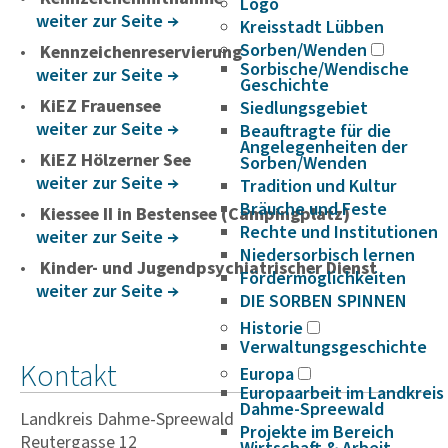
Logo
weiter zur Seite
Kreisstadt Lübben
Sorben/Wenden
Kennzeichenreservierung
Sorbische/Wendische
weiter zur Seite
Geschichte
KiEZ Frauensee
Siedlungsgebiet
weiter zur Seite
Beauftragte für die
Angelegenheiten der
KiEZ Hölzerner See
Sorben/Wenden
weiter zur Seite
Tradition und Kultur
Bräuche und Feste
Kiessee II in Bestensee (Campingplatz)
Rechte und Institutionen
weiter zur Seite
Niedersorbisch lernen
Kinder- und Jugendpsychiatrischer Dienst
Fördermöglichkeiten
weiter zur Seite
DIE SORBEN SPINNEN
Historie
Verwaltungsgeschichte
Kontakt
Europa
Europaarbeit im Landkreis
Dahme-Spreewald
Landkreis Dahme-Spreewald
Projekte im Bereich
Reutergasse 12