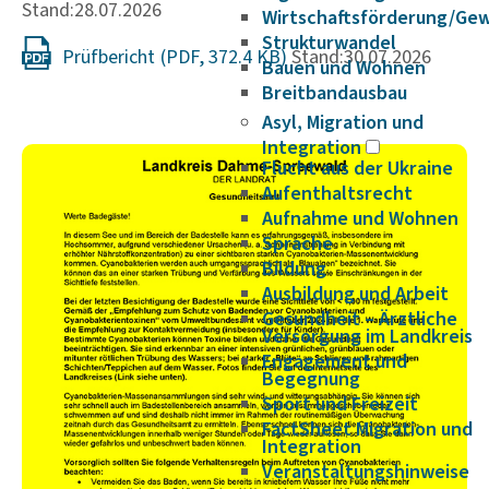
Stand:28.07.2026
Wirtschaftsförderung/Ge
Strukturwandel
Prüfbericht
Stand:30.07.2026
Bauen und Wohnen
Breitbandausbau
Asyl, Migration und
Integration
Flucht aus der Ukraine
Aufenthaltsrecht
Aufnahme und Wohnen
Sprache
Bildung
Ausbildung und Arbeit
Gesundheit – Ärztliche
Versorgung im Landkreis
Engagement und
Begegnung
Sport und Freizeit
FactSheet Migration und
Integration
Veranstaltungshinweise