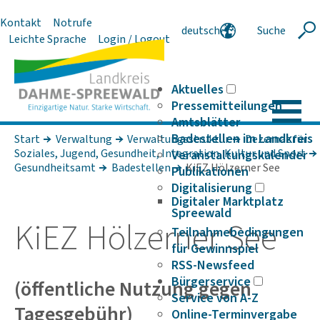
Kontakt
Notrufe
deutsch
Suche
Suche
Leichte Sprache
Login / Logout
english
polski
serbski
Aktuelles
Pressemitteilungen
Amtsblätter
Badestellen im Landkreis
Start
Verwaltung
Verwaltungsstruktur
Dezernat für
Soziales, Jugend, Gesundheit, Integration, Kultur und Sport
Veranstaltungskalender
Gesundheitsamt
Badestellen
KiEZ Hölzerner See
Publikationen
Digitalisierung
Digitaler Marktplatz
Spreewald
KiEZ Hölzerner See
Teilnahmebedingungen
für Gewinnspiel
RSS-Newsfeed
Bürgerservice
(öffent­liche Nutzung gegen
Service von A-Z
Tages­ge­bühr)
Online-Terminvergabe