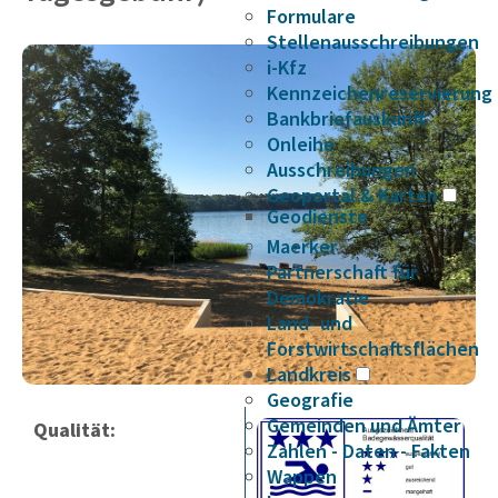
Formulare
Stellenausschreibungen
i-Kfz
Kennzeichenreservierung
Bankbriefauskunft
Onleihe
Ausschreibungen
Geoportal & Karten
Geodienste
Maerker
Partnerschaft für
Demokratie
Land- und
Forstwirtschaftsflächen
Landkreis
Geografie
Gemeinden und Ämter
Qualität:
Zahlen - Daten - Fakten
Wappen