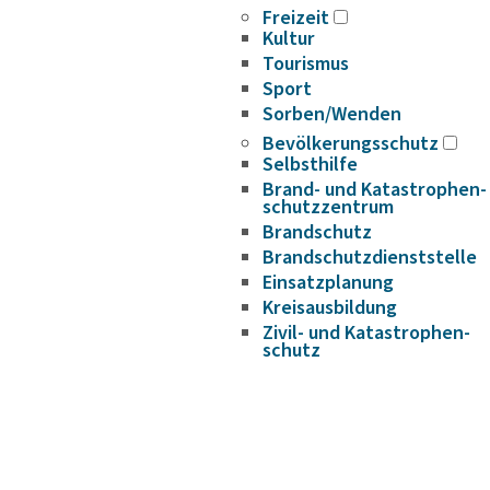
Freizeit
Kultur
Tourismus
Sport
Sorben/Wenden
Bevöl­ke­rungs­schutz
Selbst­hilfe
Brand- und Kata­s­tro­­phen­­
schutz­­zen­trum
Brand­schutz
Brand­schutz­dienst­stelle
Einsatz­pla­nung
Kreis­aus­­bil­­dung
Zivil- und Kata­s­tro­­phen­­
schutz