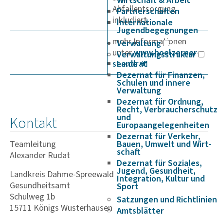
Wirtschaft & Arbeit
Abfallentsorgung
Partnerschaften
inkludiert.
Internationale
Jugendbegegnungen
mehr Informationen
Verwaltung
unter
www.hoel­­zerner-
Verwaltungsstruktur
see.de
Landrat
Dezernat für Finanzen,
Schulen und innere
Verwaltung
Dezernat für Ordnung,
Recht, Verbraucherschutz
und
Kontakt
Europaangelegenheiten
Dezernat für Verkehr,
Teamleitung
Bauen, Umwelt und Wirt­
schaft
Alexander Rudat
Dezernat für Soziales,
Jugend, Gesundheit,
Landkreis Dahme-Spreewald
Integration, Kultur und
Gesundheitsamt
Sport
Schulweg 1b
Satzungen und Richtlinien
15711 Königs Wusterhausen
Amtsblätter