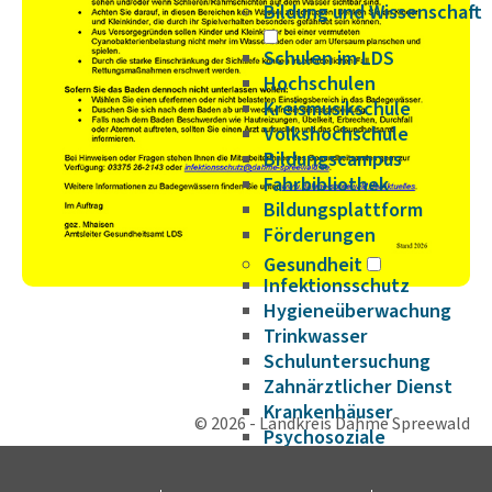
Bildung und Wissenschaft
Schulen im LDS
Hochschulen
Kreismusikschule
Volkshochschule
Bildungscampus
Fahrbibliothek
Bildungsplattform
Förderungen
Gesundheit
Infektionsschutz
Hygieneüberwachung
Trinkwasser
Schuluntersuchung
Zahnärztlicher Dienst
Krankenhäuser
© 2026 - Landkreis Dahme Spreewald
Psychosoziale
Arbeitsgemeinschaft
Beifuß-Ambrosie