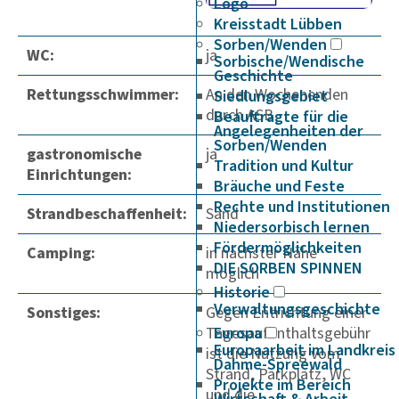
Logo
Kreisstadt Lübben
Sorben/Wenden
WC:
ja
Sorbische/Wendische
Geschichte
Rettungsschwimmer:
An den Wochenenden
Siedlungsgebiet
durch ASB
Beauftragte für die
Angelegenheiten der
Sorben/Wenden
gastronomische
ja
Tradition und Kultur
Einrichtungen:
Bräuche und Feste
Rechte und Institutionen
Strandbeschaffenheit:
Sand
Niedersorbisch lernen
Fördermöglichkeiten
Camping:
in nächster Nähe
DIE SORBEN SPINNEN
möglich
Historie
Verwaltungsgeschichte
Sonstiges:
Gegen Entrichtung einer
Tagesaufenthaltsgebühr
Europa
Europaarbeit im Landkreis
ist die Nutzung vom
Dahme-Spreewald
Strand, Parkplatz, WC
Projekte im Bereich
und die