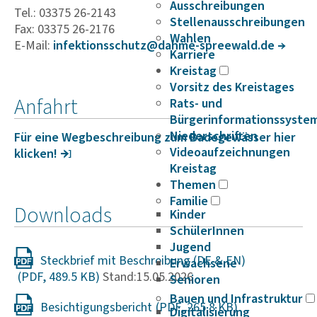
Ausschreibungen
Tel.: 03375 26-2143
Stellenausschreibungen
Fax: 03375 26-2176
Wahlen
E-Mail:
infek­ti­ons­schutz@dahme-spree­wald.de
Karriere
Kreistag
Vorsitz des Kreistages
Anfahrt
Rats- und
Bürgerinformationssyste
Niederschriften
Für eine Wegbe­schrei­bung zum Bade­ge­wässer hier
Videoaufzeichnungen
klicken!
Kreistag
Themen
Familie
Downloads
Kinder
SchülerInnen
Jugend
Steckbrief mit Beschreibung (DE & EN)
Erwachsene
Stand:15.05.2026
Senioren
Bauen und Infrastruktur
Besichtigungsbericht
Digitalisierung