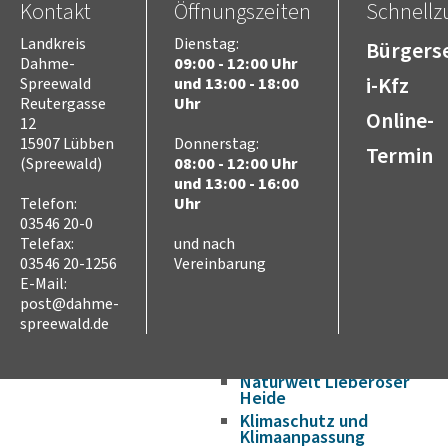
Kontakt
Öffnungszeiten
Schnellzu
Verkehr und Mobilität
Radverkehr
Landkreis
Dienstag:
Bürgerse
Straßennetz
Dahme-
09:00 - 12:00 Uhr
ÖPNV
i-Kfz
Spreewald
und 13:00 - 18:00
Hafen- und
Reutergasse
Uhr
Online-
Wasserstraßen
12
Flughafen
15907 Lübben
Donnerstag:
Termin
(Spreewald)
08:00 - 12:00 Uhr
Umwelt
und 13:00 - 16:00
Tierschutz (Tierhaltung
und Jagd)
Telefon:
Uhr
03546 20-0
Landwirtschaft
Telefax:
und nach
Seen und Flüsse
03546 20-1256
Vereinbarung
Abfall
E-Mail:
Naturschutz
post@dahme-
Biosphärenreservat
spreewald.de
Spreewald
Naturparke
Naturwelt Lieberoser
Heide
Klimaschutz und
Klimaanpassung