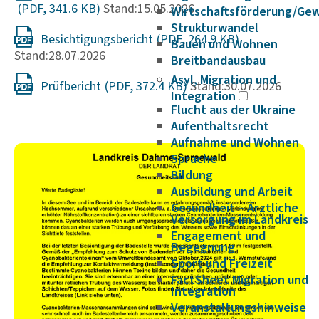
Stand:15.05.2026
Wirtschaftsförderung/Ge
Strukturwandel
Besichtigungsbericht
Bauen und Wohnen
Stand:28.07.2026
Breitbandausbau
Asyl, Migration und
Prüfbericht
Stand:30.07.2026
Integration
Flucht aus der Ukraine
Aufenthaltsrecht
Aufnahme und Wohnen
Sprache
Bildung
Ausbildung und Arbeit
Gesundheit – Ärztliche
Versorgung im Landkreis
Engagement und
Begegnung
Sport und Freizeit
FactSheet Migration und
Integration
Veranstaltungshinweise