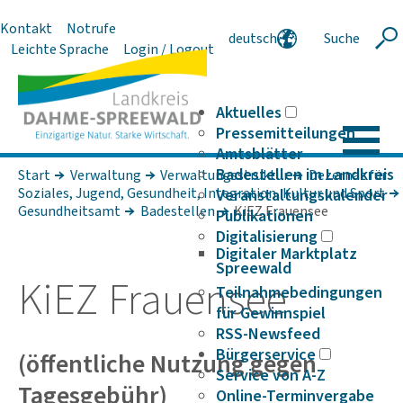
Kontakt
Notrufe
deutsch
Suche
Suche
Leichte Sprache
Login / Logout
english
polski
serbski
Aktuelles
Pressemitteilungen
Amtsblätter
Badestellen im Landkreis
Start
Verwaltung
Verwaltungsstruktur
Dezernat für
Soziales, Jugend, Gesundheit, Integration, Kultur und Sport
Veranstaltungskalender
Gesundheitsamt
Badestellen
KiEZ Frauensee
Publikationen
Digitalisierung
Digitaler Marktplatz
Spreewald
KiEZ Frau­ensee
Teilnahmebedingungen
für Gewinnspiel
RSS-Newsfeed
Bürgerservice
(öffent­liche Nutzung gegen
Service von A-Z
Tages­ge­bühr)
Online-Terminvergabe