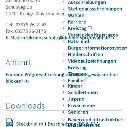
Gesundheitsamt
Ausschreibungen
Schulweg 1b
Stellenausschreibungen
15711 Königs Wusterhausen
Wahlen
Karriere
Tel.: 03375 26-2143
Kreistag
Fax: 03375 26-2176
Vorsitz des Kreistages
E-Mail:
infek­ti­ons­schutz@dahme-spree­wald.de
Rats- und
Bürgerinformationssyste
Niederschriften
Anfahrt
Videoaufzeichnungen
Kreistag
Themen
Für eine Wegbe­schrei­bung zum Bade­ge­wässer hier
Familie
klicken!
Kinder
SchülerInnen
Jugend
Downloads
Erwachsene
Senioren
Bauen und Infrastruktur
Steckbrief mit Beschreibung (DE & EN)
Digitalisierung