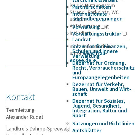
Wirtschaft & Arbeit
ist die Nutzung vom
Partnerschaften
Strand, Parkplatz, WC
Internationale
Jugendbegegnungen
und die
Abfallentsorgung
Verwaltung
inkludiert.
Verwaltungsstruktur
Landrat
mehr Informationen
Dezernat für Finanzen,
Schulen und innere
unter
www.frau­
Verwaltung
ensee.de
Dezernat für Ordnung,
Recht, Verbraucherschutz
und
Europaangelegenheiten
Dezernat für Verkehr,
Bauen, Umwelt und Wirt­
schaft
Kontakt
Dezernat für Soziales,
Jugend, Gesundheit,
Teamleitung
Integration, Kultur und
Sport
Alexander Rudat
Satzungen und Richtlinien
Landkreis Dahme-Spreewald
Amtsblätter