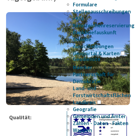
Formulare
Stellenausschreibungen
i-Kfz
Kennzeichenreservierung
Bankbriefauskunft
Onleihe
Ausschreibungen
Geoportal & Karten
Geodienste
Maerker
Partnerschaft für
Demokratie
Land- und
Forstwirtschaftsflächen
Landkreis
Geografie
Gemeinden und Ämter
Qualität:
Zahlen - Daten - Fakten
Wappen