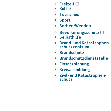
Freizeit
Kultur
Tourismus
Sport
Sorben/Wenden
Bevöl­ke­rungs­schutz
Selbst­hilfe
Brand- und Kata­s­tro­­phen­­
schutz­­zen­trum
Brand­schutz
Brand­schutz­dienst­stelle
Einsatz­pla­nung
Kreis­aus­­bil­­dung
Zivil- und Kata­s­tro­­phen­­
schutz