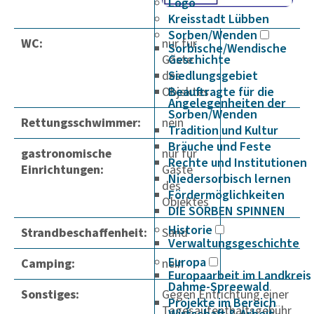
Logo
Kreisstadt Lübben
Sorben/Wenden
WC:
nur für
Sorbische/Wendische
Gäste
Geschichte
des
Siedlungsgebiet
Objektes
Beauftragte für die
Angelegenheiten der
Sorben/Wenden
Rettungsschwimmer:
nein
Tradition und Kultur
Bräuche und Feste
gastronomische
nur für
Rechte und Institutionen
Einrichtungen:
Gäste
Niedersorbisch lernen
des
Fördermöglichkeiten
Objektes
DIE SORBEN SPINNEN
Historie
Strandbeschaffenheit:
Sand
Verwaltungsgeschichte
Europa
Camping:
nein
Europaarbeit im Landkreis
Dahme-Spreewald
Sonstiges:
Gegen Entrichtung einer
Projekte im Bereich
Tagesaufenthaltsgebühr