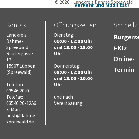
© 2026 - Landkreis Dahme Spreewald
Verkehr und Mobilität
Radverkehr
Straßennetz
Kontakt
Öffnungszeiten
Schnellzu
ÖPNV
Hafen- und
Landkreis
Dienstag:
Bürgerse
Wasserstraßen
Dahme-
09:00 - 12:00 Uhr
Flughafen
i-Kfz
Spreewald
und 13:00 - 18:00
Umwelt
Reutergasse
Uhr
Online-
Tierschutz (Tierhaltung
12
und Jagd)
15907 Lübben
Donnerstag:
Termin
Landwirtschaft
(Spreewald)
08:00 - 12:00 Uhr
Seen und Flüsse
und 13:00 - 16:00
Abfall
Telefon:
Uhr
03546 20-0
Naturschutz
Telefax:
und nach
Biosphärenreservat
03546 20-1256
Vereinbarung
Spreewald
E-Mail:
Naturparke
post@dahme-
Naturwelt Lieberoser
spreewald.de
Heide
Klimaschutz und
Klimaanpassung