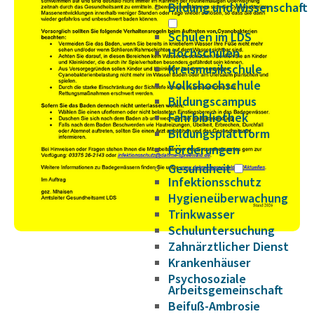
Bildung und Wissenschaft
Schulen im LDS
Hochschulen
Kreismusikschule
Volkshochschule
Bildungscampus
Fahrbibliothek
Bildungsplattform
Förderungen
Gesundheit
Infektionsschutz
Hygieneüberwachung
Trinkwasser
Schuluntersuchung
Zahnärztlicher Dienst
Krankenhäuser
Psychosoziale
Arbeitsgemeinschaft
Beifuß-Ambrosie